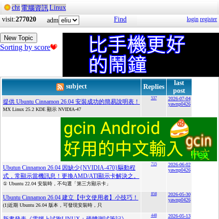
cht
Linux
電腦資訊
visit:
277020
Find
login
register
adm
New Topic
Sorting by score
last
subject
Replies
post
537
2026-07-04
提供 Ubuntu Cinnamon 26.04 安裝成功的簡易說明表！
yawnp0426
MX Linux 25.2 KDE 顯示 NVIDIA-47
715
2026-06-02
Ubutun Cinnamon 26.04 因缺少{NVIDIA-470}驅動程
yawnp0426
式，常顯示當機訊息！更換AMD/ATI顯示卡解決之。
① Ubuntu 22.04 安裝時，不勾選「第三方顯示卡」
858
2026-05-30
Ubuntu Cinnamon 26.04 建立【中文使用者】小技巧！
yawnp0426
(1)近期 Ubuntu 26.04 版本，可發現安裝時，只
448
2026-05-13