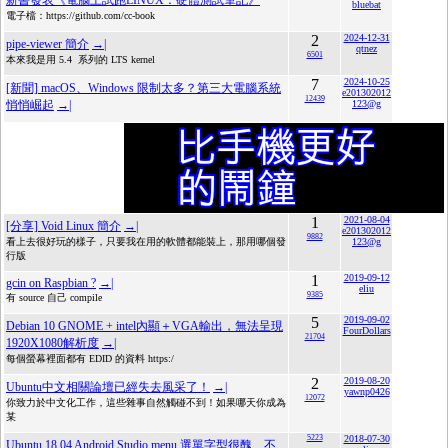
新書發表《電腦上試跑LINUX：硬體測試筆記》
bluebat
電子檔：https://github.com/cc-book
2
2024-12-31
pipe-viewer 簡介
→|
qtnez
6501
本來我是用 5.4 系列的 LTS kernel
7
2024-10-25
[新聞] macOS、Windows 限制太多？第三大電腦系統
e201302012
12439
悄悄崛起
→|
123@g
1
2021-08-04
[分享] Void Linux 簡介
→|
e201302012
9882
看上去很好玩的樣子，只要我在用的軟體都能裝上，那用哪個發
123@g
行版
1
2019-09-12
gcin on Raspbian ?
→|
eliu
9385
有 source 自己 compile
5
2019-09-02
Debian 10 GNOME + intel內顯＋VGA輸出，無法呈現
FourDollars
21704
1920X1080解析度
→|
每個螢幕裡面都有 EDID 的資料 https:/
2
2019-08-20
Ubuntu中文相關論壇已經失去風采了！
→|
yawnp0426
12072
你致力於中文化工作，這些雜事自然觸碰不到！如果哪天你成為
某
5223
2018-07-30
Ubuntu 18.04 Android Studio menu 選單字型很醜、不