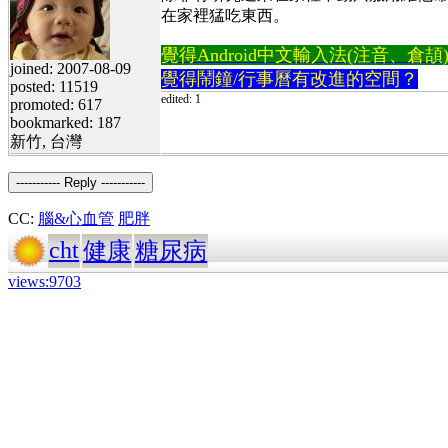
在家裡猛吃東西。
覺得Android中文輸入法(注音、倉頡)不易
joined: 2007-08-09
覺得鬧鐘/行事曆有改進的空間？
posted: 11519
edited: 1
promoted: 617
bookmarked: 187
新竹, 台灣
----------- Reply -----------
CC:
腦&心血管
肥胖
cht
健康
糖尿病
views:9703