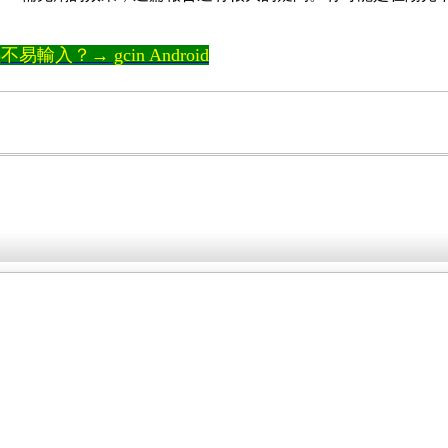
輸入？→ gcin Android