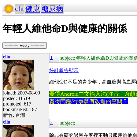
cht
健康
糖尿病
年輕人維他命D與健康的關係
----------- Reply -----------
eliu
1
subject: 年輕人維他命D與健康的關
統計報告顯示
維他命D不足的青少年，高血糖與高血壓
joined: 2007-08-09
覺得Android中文輸入法(注音、倉頡)不易
posted: 11519
覺得鬧鐘/行事曆有改進的空間？
promoted: 617
bookmarked: 187
新竹, 台灣
eliu
2
subject:
除非有研究過呆在家裡不動只服用維他命