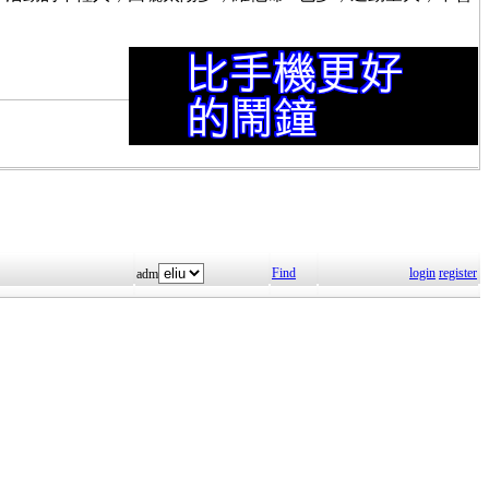
Find
login
register
adm