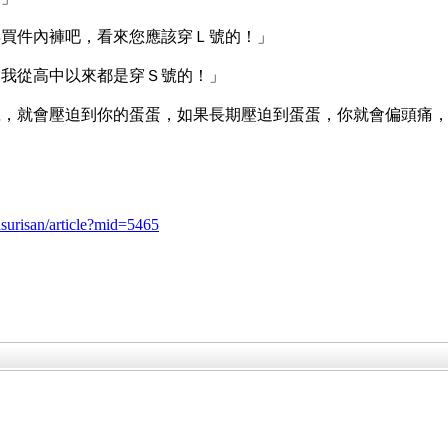
再買件內褲吧，看來您應該穿Ｌ號的！」
，我從高中以來都是穿Ｓ號的！」
號，就會壓迫到你的蛋蛋，如果長期壓迫到蛋蛋，你就會偏頭痛
surisan/article?mid=5465