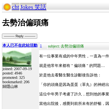
cht
Jokes 笑話
去勢治偏頭痛
----------- Reply -----------
本人已不在此站活動
1
subject: 去勢治偏頭痛
有一位事業有成的中年男性，一直為一
就是他常年來都有 " 偏頭痛 " 的問題…
joined: 2007-09-19
posted: 4946
於是他去看醫生醫生診斷後告訴他：
promoted: 325
bookmarked: 206
「你的頭痛是因為蛋蛋（睪丸）的神經
歸隱山林
這位中年男子考慮了許久，想到他的事
當他出院後，感覺到前所未有的舒暢，