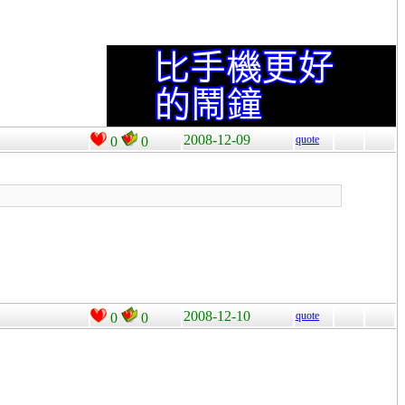
2008-12-09
quote
0
0
2008-12-10
quote
0
0