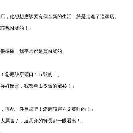
飾店，他想想應該要有個全新的生活，於是走進了這家店。
應該戴Ｍ號的！」
「很準確，我平常都是買Ｍ號的」
吧！您應該穿領口１５號的！」
「妳好厲害，我都買１５號的襯衫！」
麼，再配一件長褲吧！您應該穿４２英吋的！」
在太厲害了，連我穿的褲長都一眼看出！」
業」