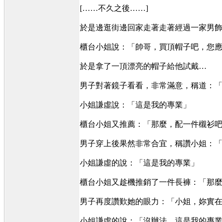
[……不久之後……]
於是邊逛街邊回家走著走著經過一家男
櫃台小姐說：「帥哥，買頂帽子吧，您
於是拿了一頂漂亮的帽子給他試戴…
男子對著鏡子看看，非常滿意，稱道：
小姐謙虛說：「這是我的專業」
櫃台小姐又推薦：「那麼，配一件櫬衫
男子穿上後果然非常合宜，稱讚小姐：
小姐謙虛的說：「這是我的專業」
櫃台小姐又趁機推銷了一件長褲：「那
男子再度讚歎她的眼力：「小姐，妳實
小姐謙虛的說：「沒辦法，這是我的專