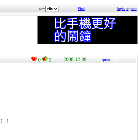
Find
login
register
adm
2008-12-09
0
0
quote
勢）！