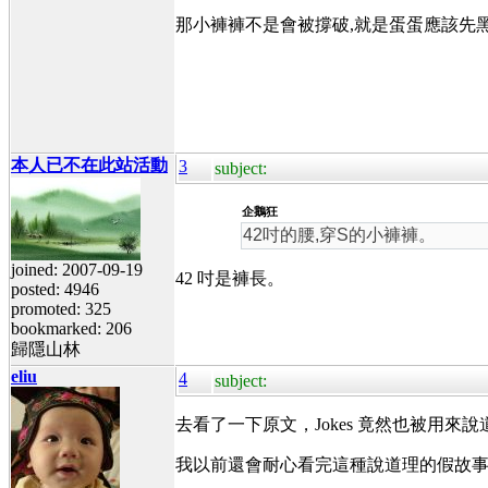
那小褲褲不是會被撐破,就是蛋蛋應該先
本人已不在此站活動
3
subject:
企鵝狂
42吋的腰,穿S的小褲褲。
joined: 2007-09-19
42 吋是褲長。
posted: 4946
promoted: 325
bookmarked: 206
歸隱山林
eliu
4
subject:
去看了一下原文，Jokes 竟然也被用來說
我以前還會耐心看完這種說道理的假故事，現