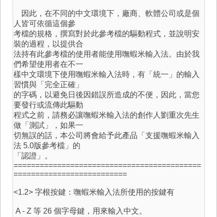
因此，在不同的中文環境下，廠商、軟體公司或是個
人皆可依循這個參
考檔的規格，撰寫對於此參考檔的驅動程式，並說明安
裝的過程，以提供合
法持有此參考檔的使用者能使用嘸蝦米輸入法。由於我
們希望使用者在不一
樣中文環境下使用嘸蝦米輸入法時，有「統一」的輸入
習慣與「完全正確」
的字碼，以避免日後因錯誤所造成的不便，因此，當您
要發行或流傳此驅動
程式之前，請務必讓嘸蝦米輸入法的創作人劉重次先生
做「測試」，如果一
切無誤的話，本公司將會給予此產品「支援嘸蝦米輸入
法 5.0版參考檔」的
「認證」。
===========================================
==========================
<1.2> 字根按鍵：嘸蝦米輸入法所使用的按鍵有
A - Z 等 26 個字母鍵，用來輸入中文。