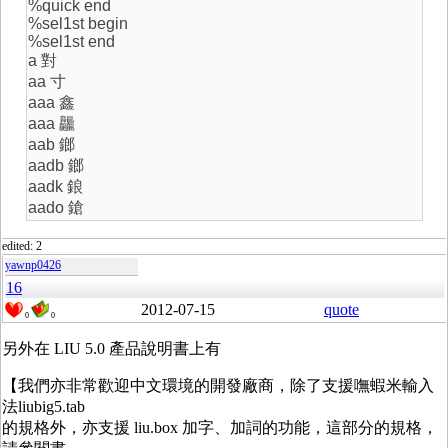
%quick end
%sel1st begin
%sel1st end
a 對
aa 寸
aaa 鑫
aaa 龘
aab 鎯
aadb 鎯
aadk 鋃
aado 鎗
edited: 2
yawnp0426
16
2012-07-15
quote
0
0
另外在 LIU 5.0 產品說明書上有
【我們亦非常歡迎中文環境的開發廠商，除了支援嘸蝦米輸入
法liubig5.tab
的規格外，亦支援 liu.box 加字、加詞的功能，這部分的規格，