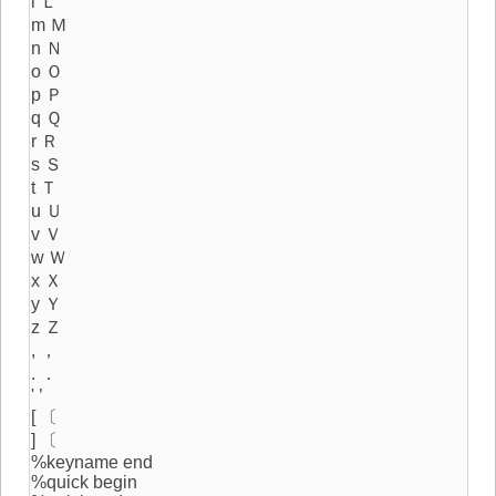
l Ｌ
m Ｍ
n Ｎ
o Ｏ
p Ｐ
q Ｑ
r Ｒ
s Ｓ
t Ｔ
u Ｕ
v Ｖ
w Ｗ
x Ｘ
y Ｙ
z Ｚ
, ，
. ．
' ’
[ 〔
] 〔
%keyname end
%quick begin