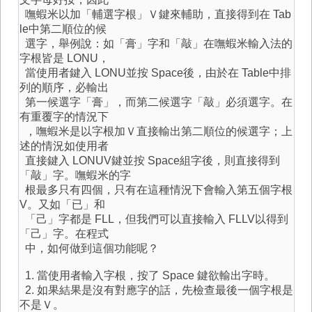
嘸蝦米以加「輔選字根」Ｖ鍵來輔助，直接得到在 Tab
le中第二順位的候
選字，舉例說：如「膏」字和「敲」在嘸蝦米輸入法的
字根皆是 LONU，
當使用者鍵入 LONU並按 Space後，由於在 Table中排
列的順序，必輸出
第一候選字「膏」，而第二候選字「敲」必須選字。在
有重覆字的情況下
，嘸蝦米是以字根加Ｖ直接輸出第二順位的候選字；上
述的情況如使用者
直接鍵入 LONUV鍵並按 Space組字後，則直接得到
「敲」字。嘸蝦米的字
根最多只有四個，只有在這種情況下會輸入第五個字根
V。又如「已」和
「己」字都是 FLL，但我們可以直接輸入 FLLV以得到
「己」字。在程式
中，如何做到這個功能呢？
1. 當使用者輸入字根，按了 Space 鍵欲輸出字時。
2. 如果結果是沒有對應字的話，先檢查最後一個字根是
不是Ｖ。