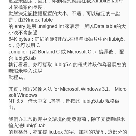
度並未固定，因此，驅動程式應該在載入liubig5.tab時
才依檔案的長度，
動態決定記憶體配置的大小。不過，可以確定的一點
是，由於Index Table
的 entry 是用 unsigned int 來表示，所以Data table的大
小決不會超過
64K bytes；詳細的範例程式在標準版磁片中的 liubig5.
c，你可以用 C
complier（如 Borland C 或 Microsoft C..）編譯後， 配
合liubig5.tab
執行看看。亦可擷取 liubig5.c 的程式片段作為發展您的
嘸蝦米輸入法驅
動程式。
其實，嘸蝦米輸入法 for Microsoft Windows 3.1、 Micro
soft Windows
NT 3.5、倚天中文...等等，皆按此 liubig5.tab 規格做
出。
我們亦非常歡迎中文環境的開發廠商，除了支援嘸蝦米
輸入法liubig5.tab
的規格外，亦支援 liu.box 加字、加詞的功能，這部分的