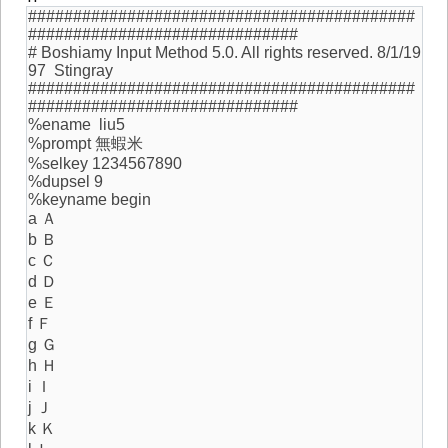
###########################################
##############################
# Boshiamy Input Method 5.0. All rights reserved. 8/1/19
97 Stingray
###########################################
##############################
%ename liu5
%prompt 無蝦米
%selkey 1234567890
%dupsel 9
%keyname begin
a Ａ
b Ｂ
c Ｃ
d Ｄ
e Ｅ
f Ｆ
g Ｇ
h Ｈ
i Ｉ
j Ｊ
k Ｋ