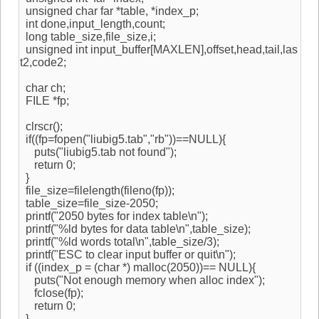
unsigned char far *table, *index_p;
int done,input_length,count;
long table_size,file_size,i;
unsigned int input_buffer[MAXLEN],offset,head,tail,las
t2,code2;
char ch;
FILE *fp;
clrscr();
if((fp=fopen("liubig5.tab","rb"))==NULL){
puts("liubig5.tab not found");
return 0;
}
file_size=filelength(fileno(fp));
table_size=file_size-2050;
printf("2050 bytes for index table\n");
printf("%ld bytes for data table\n",table_size);
printf("%ld words total\n",table_size/3);
printf("ESC to clear input buffer or quit\n");
if ((index_p = (char *) malloc(2050))== NULL){
puts("Not enough memory when alloc index");
fclose(fp);
return 0;
}