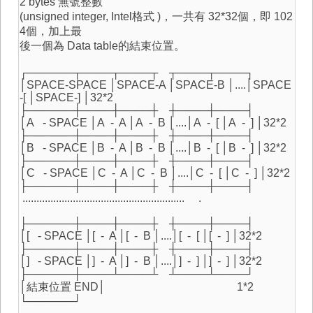
2 bytes 無號整數
(unsigned integer, Intel格式 )，一共有 32*32個，即 102
4個，加上最
後一個為 Data table的結束位置。
┌──────┬────┬────┬ ┬────┬────┐
│SPACE-SPACE │SPACE-A │SPACE-B │....│SPACE
-[ │SPACE-] │32*2
├──────┼────┼────┼ ┼────┼────┤
│A - SPACE │A - A │A - B │....│A - [ │A - ] │32*2
├──────┼────┼────┼ ┼────┼────┤
│B - SPACE │B - A │B - B │....│B - [ │B - ] │32*2
├──────┼────┼────┼ ┼────┼────┤
│C - SPACE │C - A │C - B │....│C - [ │C - ] │32*2
├──────┼────┼────┼ ┼────┼────┤
.......................................................... .
├──────┼────┼────┼ ┼────┼────┤
│[ - SPACE │[ - A │[ - B │....│[ - [ │[ - ] │32*2
├──────┼────┼────┼ ┼────┼────┤
│] - SPACE │] - A │] - B │....│] - ] │] - ] │32*2
├──────┼────┴────┴ ┴────┴────┘
│結束位置 END│ 1*2
└──────┘