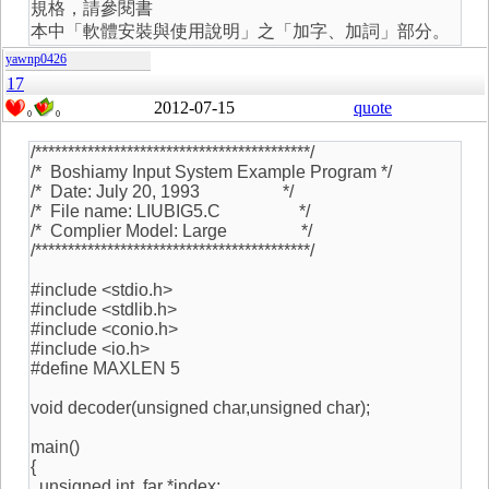
規格，請參閱書
本中「軟體安裝與使用說明」之「加字、加詞」部分。
yawnp0426
17
2012-07-15
quote
0
0
/******************************************/
/* Boshiamy Input System Example Program */
/* Date: July 20, 1993 */
/* File name: LIUBIG5.C */
/* Complier Model: Large */
/******************************************/
#include <stdio.h>
#include <stdlib.h>
#include <conio.h>
#include <io.h>
#define MAXLEN 5
void decoder(unsigned char,unsigned char);
main()
{
unsigned int far *index;