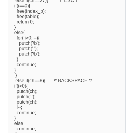
else if(ch==27){ /* ESC*/
if(i==0){
free(index_p);
free(table);
return 0;
}
else{
for(;i>0;i--){
putch('\b');
putch(' ');
putch('\b');
}
continue;
}
}
else if(ch==8){ /* BACKSPACE */
if(i>0){
putch(ch);
putch(' ');
putch(ch);
i--;
continue;
}
else
continue;