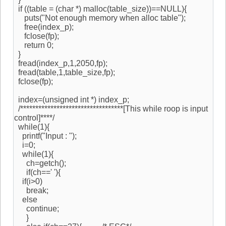
if ((table = (char *) malloc(table_size))==NULL){
puts("Not enough memory when alloc table");
free(index_p);
fclose(fp);
return 0;
}
fread(index_p,1,2050,fp);
fread(table,1,table_size,fp);
fclose(fp);
index=(unsigned int *) index_p;
/**********************************[This while roop is input
control]****/
while(1){
printf("Input : ");
i=0;
while(1){
ch=getch();
if(ch==' '){
if(i>0)
break;
else
continue;
}