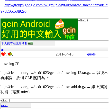
http://groups.google.com.tw/group/dayi4u/browse_thread/thread/1c
97bb56c53f92e5
edited: 2
本人已不在此站活動
4
2011-04-18
quote
2
0
noseeing 在
http://cle.linux.org.tw/~edt1023/gcin-bk/noseeing-12.tar.gz → 以後不
再維護，放到 CLE 關門為止
http://cle.linux.org.tw/~edt1023/gcin-bk/noseeadd.rb.gz → 線上加詞
功能（需要 ruby）
edited: 2
usher