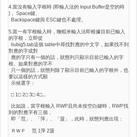
4.當沒有輸入字根時 (即輸入法的 Input Buffer是空的時
)， Space鍵、
Backspace鍵與 ESC鍵也不處理。
5.當一有字根輸入時，嘸蝦米輸入法即根據目前已輸入
的字根，立即從
liubig5.tab這個 table中尋找對應的中文字，如果找不到
對應的字或對
應的字只有一個的話，狀態列只顯示目前已輸入的字
根。如果對應的字不
只一個的話，狀態列除了顯示目前已輸入的字根外，也
要以這樣的方式顯
示候選字：
□ 1□ 2□ 3□ 4□...
比如說，當字根輸入 RWP且尚未按空白鍵時，RWP找
到的對應字有三個，
即「范」、「萍」、「菠」，此時，狀態列應出現：
ＲＷＰ 范 1萍 2菠