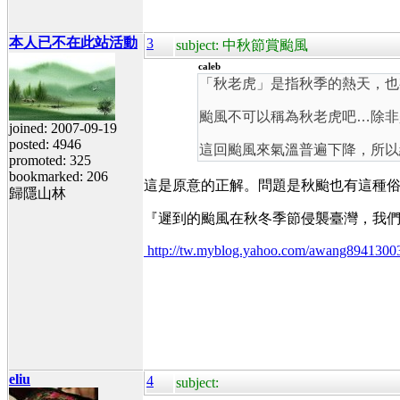
本人已不在此站活動
3
subject: 中秋節賞颱風
caleb
「秋老虎」是指秋季的熱天，也
颱風不可以稱為秋老虎吧…除非
joined: 2007-09-19
posted: 4946
這回颱風來氣溫普遍下降，所以
promoted: 325
bookmarked: 206
這是原意的正解。問題是秋颱也有這種俗稱，
歸隱山林
『
遲到的颱風在秋冬季節侵襲臺灣，我
http://tw.myblog.yahoo.com/awang8941300
eliu
4
subject: