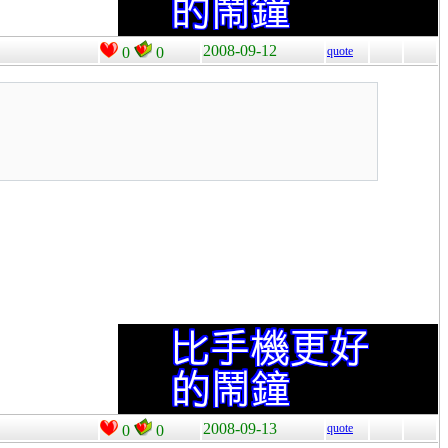
2008-09-12
0
0
quote
2008-09-13
quote
0
0