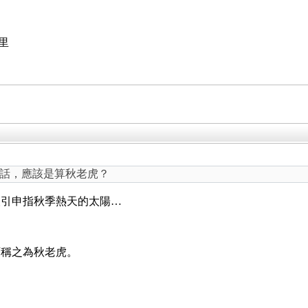
里
話，應該是算秋老虎？
人引申指秋季熱天的太陽…
？
可稱之為秋老虎。