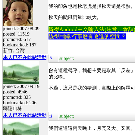
我的印象也是秋老虎是指秋天還是很熱
秋天的颱風雨量比較大。
joined: 2007-08-09
覺得Android中文輸入法(注音、倉頡)不易
posted: 11519
覺得鬧鐘/行事曆有改進的空間？
promoted: 617
bookmarked: 187
新竹, 台灣
本人已不在此站活動
5
subject:
會有這種稱呼，我想主要是取其「反差
的比喻。
joined: 2007-09-19
不過，這只是我的猜測，實際上的解釋可
posted: 4946
promoted: 325
bookmarked: 206
歸隱山林
本人已不在此站活動
6
subject:
我們這邊這兩天晚上，月亮又大、又圓、