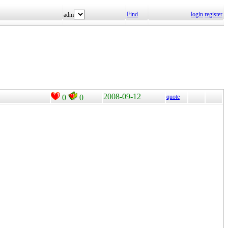
Find
login
register
adm
2008-09-12
0
0
quote