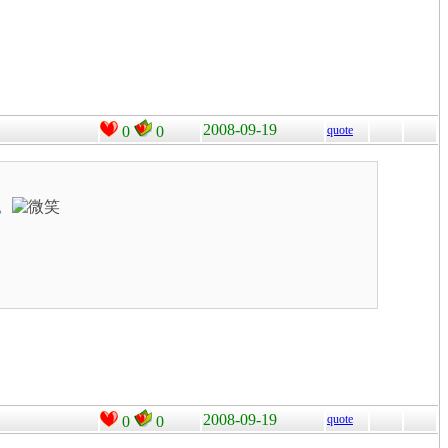
2008-09-19
0
0
quote
。
2008-09-19
quote
0
0