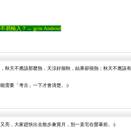
。
輸入？→ gcin Android
」，秋天不應該那麼熱，天涼好個秋，結果卻很熱；秋天不應該
能需要「考古」一下才會清楚。:)
又亮，大家趕快出去散步兼賞月，別一直宅在螢幕前。:)