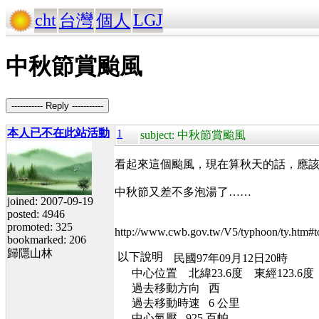
cht
LGJ
台灣
個人
中秋節賞颱風
----------- Reply -----------
本人已不在此站活動
1
subject: 中秋節賞颱風
看起來這個颱風，現在算秋天的話，應
中秋節又差不多泡湯了……
joined: 2007-09-19
posted: 4946
promoted: 325
http://www.cwb.gov.tw/V5/typhoon/ty.htm#t
bookmarked: 206
歸隱山林
民國97年09月12日20時
中心位置 北緯23.6度 東經123.6度
過去移動方向 西
過去移動時速 6 公里
中心氣壓 925 百帕