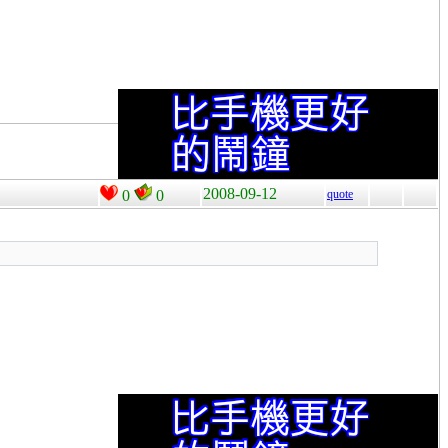
2008-09-12
0
0
quote