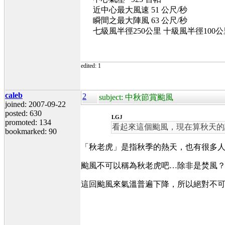
近中心最大風速 51 公尺/秒
瞬間之最大陣風 63 公尺/秒
七級風半徑250公里 十級風半徑100公
edited: 1
caleb
2
subject: 中秋節賞颱風
joined: 2007-09-22
posted: 630
LGJ
promoted: 134
看起來這個颱風，現在算秋天的
bookmarked: 90
「秋老虎」是指秋季的熱天，也有很多
颱風不可以稱為秋老虎吧…除非是焚風
這回颱風來氣溫普遍下降，所以絕對不