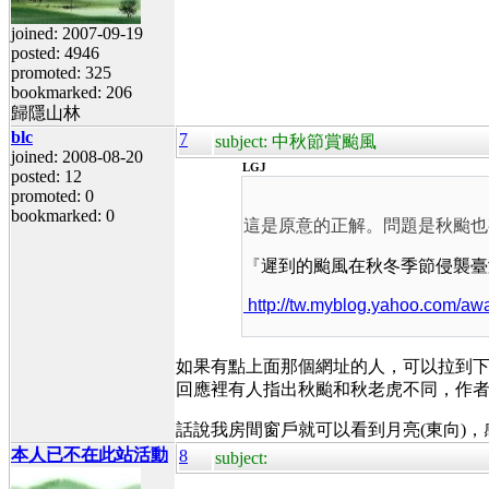
joined: 2007-09-19
posted: 4946
promoted: 325
bookmarked: 206
歸隱山林
blc
7
subject: 中秋節賞颱風
joined: 2008-08-20
LGJ
posted: 12
promoted: 0
bookmarked: 0
這是原意的正解。問題是秋颱也有
『
遲到的颱風在秋冬季節侵襲臺
http://tw.myblog.yahoo.com/a
如果有點上面那個網址的人，可以拉到
回應裡有人指出秋颱和秋老虎不同，作
話說我房間窗戶就可以看到月亮(東向)
本人已不在此站活動
8
subject: