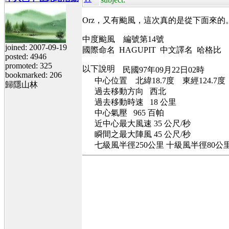
Orz，又有颱風，這次真的是從下面來的
中度颱風 編號第14號
joined: 2007-09-19
國際命名 HAGUPIT 中文譯名 哈格比
posted: 4946
promoted: 325
民國97年09月22日02時
bookmarked: 206
中心位置 北緯18.7度 東經124.7度
歸隱山林
過去移動方向 西北
過去移動時速 18 公里
中心氣壓 965 百帕
近中心最大風速 35 公尺/秒
瞬間之最大陣風 45 公尺/秒
七級風半徑250公里 十級風半徑80公