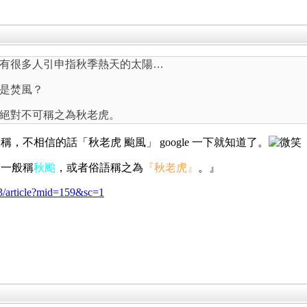
有很多人引申指秋季熱天的太陽…
是焚風？
絕對不可稱之為秋老虎。
不相信的話「秋老虎 颱風」 google 一下就知道了。
們一般稱
秋颱
，或者俗語稱之為
『秋老虎
』
。』
3/article?mid=159&sc=1