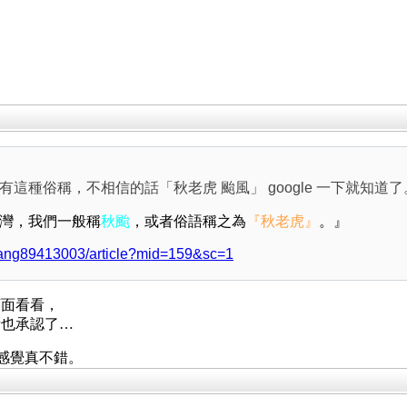
這種俗稱，不相信的話「秋老虎 颱風」 google 一下就知道了
灣，我們一般稱
秋颱
，或者俗語稱之為
『秋老虎
』
。』
wang89413003/article?mid=159&sc=1
下面看看，
者也承認了…
，感覺真不錯。