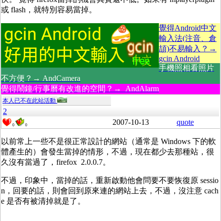
或 flash，就特別容易當掉。
覺得Android中文
輸入法(注音、倉
頡)不易輸入？→
gcin Android
手機照相看照片
不方便？→ AndCamera
覺得鬧鐘/行事曆有改進的空間？→ AndAlarm
本人已不在此站活動
2
2007-10-13
quote
0
0
以前常上一些不是很正常設計的網站（通常是 Windows 下的軟
體產生的）會發生當掉的情形，不過，現在都少去那種站，很
久沒有當過了，firefox 2.0.0.7。
不過，印象中，當掉的話，重新啟動他會問要不要恢復原 sessio
n，回要的話，則會回到原來連的網站上去，不過，沒注意 cach
e 是否有被清掉就是了。