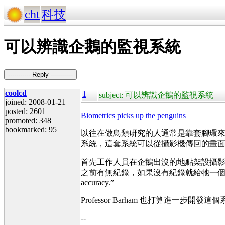
cht
科技
可以辨識企鵝的監視系統
----------- Reply -----------
coolcd
1
subject: 可以辨識企鵝的監視系統
joined: 2008-01-21
posted: 2601
Biometrics picks up the penguins
promoted: 348
bookmarked: 95
以往在做鳥類研究的人通常是靠套腳環來辨識每一
系統，這套系統可以從攝影機傳回的畫
首先工作人員在企鵝出沒的地點架設攝
之前有無紀錄，如果沒有紀錄就給牠一個 ID，並紀錄時間、地點，P
accuracy.”
Professor Barham 也打算進
--