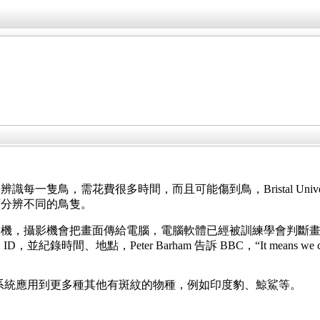
隻鳥，需花費很多時間，而且可能傷到鳥，Bristal Universit
面分辨不同的鳥隻。
影機，攝影機會把畫面傳給電腦，電腦軟體已經被訓練學會判斷
eter Barham 告訴 BBC，“It means we can track penguins 
一步開發這個系統應用到更多種其他有斑紋的物種，例如印度豹、鯨鯊等。