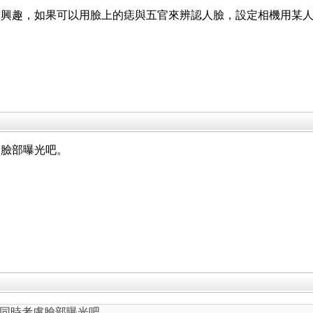
有興趣，如果可以用臉上的痣與五官來辨認人臉，設定相機用某
慮臉部曝光吧。
同時考慮臉部曝光吧。