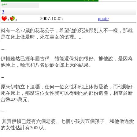
guest
3
2007-10-05
quote
0
0
就有一名72歲的花花公子，希望他的死法跟別人不一樣，那就
是在床上做愛時，死在美女的懷裡。
..
....
伊頓雖然已經年屆古稀，體能還保持的很好。據他說，是因為
他晚上，輪流和八名妙齡女郎上床的結果。
...
原來伊頓立下遺囑，任何一位女性和他上床做愛後，而他剛好
死在床上，那麼這位女性就可以得到他的部份遺產，相當於新
台幣425萬元。
....
其實伊頓已經有六個老婆、七個小孩與五個孫子，和他做過愛
的女性估計有3000人。