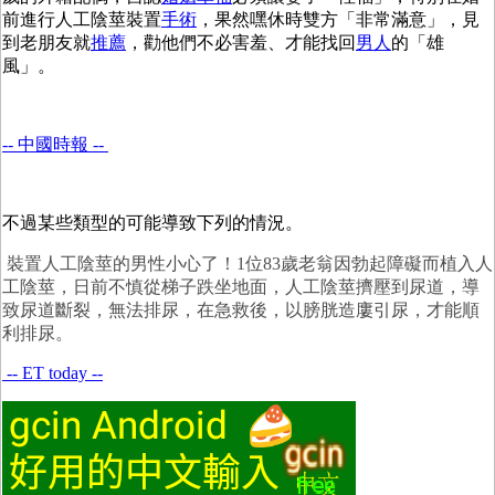
前進行人工陰莖裝置
手術
，果然嘿休時雙方「非常滿意」，見
到老朋友就
推薦
，勸他們不必害羞、才能找回
男人
的「雄
風」。
-- 中國時報 --
不過某些類型的可能導致下列的情況。
裝置人工陰莖的男性小心了！1位83歲老翁因勃起障礙而植入人
工陰莖，日前不慎從梯子跌坐地面，人工陰莖擠壓到尿道，導
致尿道斷裂，無法排尿，在急救後，以膀胱造廔引尿，才能順
利排尿。
-- ET today --