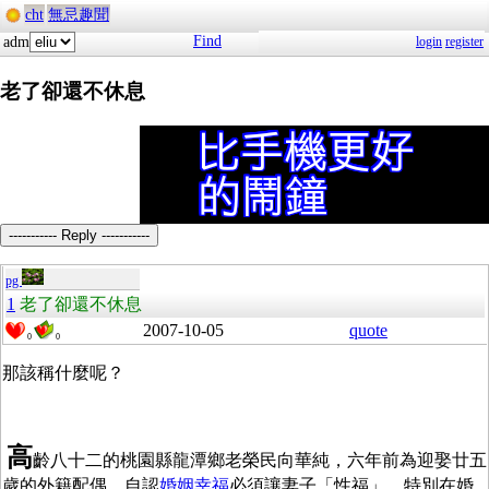
cht
無忌趣聞
Find
adm
login
register
老了卻還不休息
----------- Reply -----------
pg
1
老了卻還不休息
2007-10-05
quote
0
0
那該稱什麼呢？
高
齡八十二的桃園縣龍潭鄉老榮民向華純，六年前為迎娶廿五
歲的外籍配偶，自認
婚姻
幸福
必須讓妻子「性福」，特別在婚