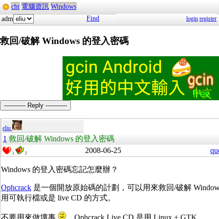
cht
電腦資訊
Windows
Find
adm
login
register
救回/破解 Windows 的登入密碼
----------- Reply -----------
eliu
1
救回/破解 Windows 的登入密碼
2008-06-25
qu
1
2
Windows 的登入密碼忘記怎麼辦？
Ophcrack
是一個開放原始碼的計劃，可以用來救回/破解 Windo
用可執行檔或是 live CD 的方式。
不要用來做壞事
。Ophcrack Live CD 是用 Linux + GTK