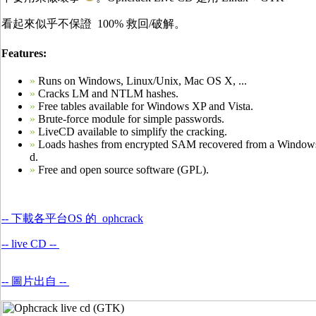
看起來似乎不保證 100% 救回/破解。
Features:
»
Runs on Windows, Linux/Unix, Mac OS X, ...
»
Cracks LM and NTLM hashes.
»
Free tables available for Windows XP and Vista.
»
Brute-force module for simple passwords.
»
LiveCD available to simplify the cracking.
»
Loads hashes from encrypted SAM recovered from a Windows p
d.
»
Free and open source software (GPL).
-- 下載各平台OS 的 ophcrack
-- live CD --
-- 圖片出自 --