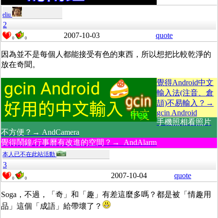
eliu
2
2007-10-03
quote
0
0
因為並不是每個人都能接受有色的東西，所以想把比較乾淨的
放在奇聞。
覺得Android中文
輸入法(注音、倉
頡)不易輸入？→
gcin Android
手機照相看照片
不方便？→ AndCamera
覺得鬧鐘/行事曆有改進的空間？→ AndAlarm
本人已不在此站活動
3
2007-10-04
quote
0
0
Soga，不過，「奇」和「趣」有差這麼多嗎？都是被「情趣用
品」這個「成語」給帶壞了？