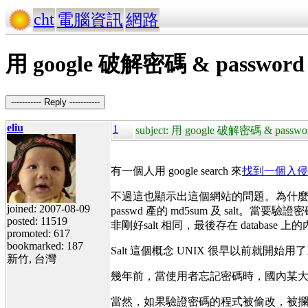
cht
電腦資訊
網路
用 google 破解密碼 & password 
----------- Reply -----------
eliu
1
subject: 用 google 破解密碼 & password
有一個人用 google search 來
找到一個入侵
不過這也顯示出這個網站的問題。為什麼它的 passwor
joined: 2007-08-09
passwd 產的 md5sum 及 salt。當
posted: 11519
非剛好salt 相同，最後存在 database
promoted: 617
bookmarked: 187
Salt 這個概念 UNIX 很早以前就開始用了
新竹, 台灣
幾年前，當使用者忘記密碼時，國內某大攝影
當然，如果驗證密碼的程式被偷改，被攔截紀錄