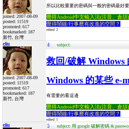
所以比較重要的密碼與一般的密碼最好
joined: 2007-08-09
覺得Android中文輸入法(注音、倉頡)不易
posted: 11519
覺得鬧鐘/行事曆有改進的空間？
promoted: 617
edited: 2
bookmarked: 187
新竹, 台灣
eliu
4
subject:
救回/破解 Window
Windows 的某些 e
joined: 2007-08-09
posted: 11519
promoted: 617
bookmarked: 187
有需要的看這邊
新竹, 台灣
覺得Android中文輸入法(注音、倉頡)不易
覺得鬧鐘/行事曆有改進的空間？
edited: 1
eliu
5
subject: 用 google 破解密碼 & password