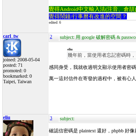
覺得Android中文輸入法(注音、倉頡)不易
覺得鬧鐘/行事曆有改進的空間？
edited: 6
carl_tw
2
subject: 用 google 破解密碼 & password
eliu
幾年前，當使用者忘記密碼時，國內
joined: 2008-05-04
posted: 71
感同身受，我就收過明文顯示使用者密
promoted: 0
bookmarked: 0
萬一這封信件在寄發的過程中，被有心
Taipei, Taiwan
eliu
3
subject:
確認信密碼是 plaintext 還好，phpbb 好像就是