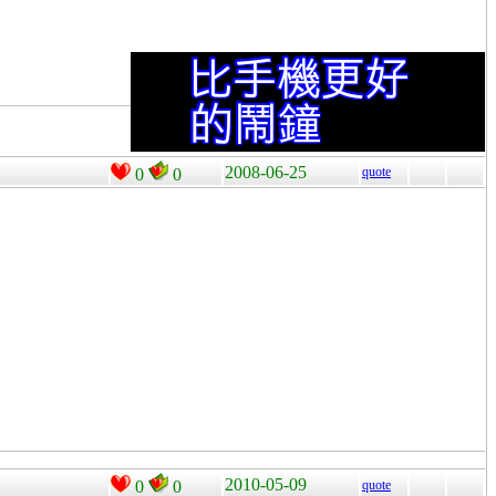
2008-06-25
quote
0
0
2010-05-09
0
0
quote