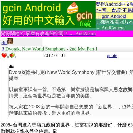
覺得Android中
(注音、倉頡)不
→ gcin Android
手機照相看照片
→ AndCamera
覺得鬧鐘/行事曆有改進的空間？→ AndAlarm
eliu
3
Dvorak, New World Symphony - 2nd Mvt Part 1
2012-01-01
quote
0
0
eliu
Dvorak(德弗扎克) New World Symphony (新世界交響曲) 
樂章
以前童軍課有一首。不過第二樂章據說是描寫黑人思
念故鄉
情景，這個新世界就是數百年前的美國。
祝大家在 2008 新的一年開創自己想要的「新世界」，也希
灣能結束紛紛擾擾，進入更好的新世界。
2008- 台灣進入馬膺九政府的世界，沒當初說的那麼好，什麼 63
做到就捐薪水等全跳票。囧