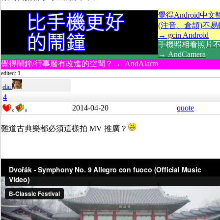
覺得Android中
(注音、倉頡)不
→ gcin Android
手機照相看照片
→ AndCamera
覺得鬧鐘/行事曆有改進的空間？→ AndAlarm
edited: 1
eliu
4
2014-04-20
quote
0
0
難道古典樂都必須這樣拍 MV 推廣？