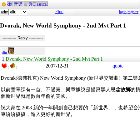
cht
音樂
古典Classical
Find
adm
login
register
Dvorak, New World Symphony - 2nd Mvt Part 1
----------- Reply -----------
eliu
1
Dvorak, New World Symphony - 2nd Mvt Part 1
2007-12-31
quote
0
0
Dvorak(德弗扎克) New World Symphony (新世界交響曲) 第二樂
以前童軍課有一首。不過第二樂章據說是描寫黑人思
念故鄉
的
個新世界就是數百年前的美國。
祝大家在 2008 新的一年開創自己想要的「新世界」，也希望台
束紛紛擾擾，進入更好的新世界。