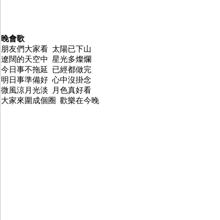
晚會歌
朋友們大家看 太陽已下山
遼闊的天空中 星光多燦爛
今日事不拖延 已經都做完
明日事準備好 心中沒掛念
微風涼月光淡 月色真好看
大家來圍成個圈 歡樂在今晚