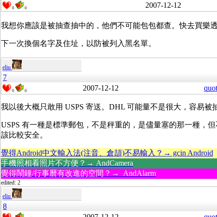
2007-12-12
0
0
我想你應該是被抽查抽中的，他們不可能包包都查。快去買樂
下一次換個名字及住址，以防被列入黑名單。
eliu
7
2007-12-12
quo
0
0
我以後大概只敢用 USPS 寄送。DHL 可能量不是很大，容易被
USPS 有一種是標準郵包，不是秤重的，是儘量塞的那一種，
該比較安全。
覺得Android中文輸入法(注音、倉頡)不易輸入？→ gcin Android
手機照相看照片不方便？→ AndCamera
覺得鬧鐘/行事曆有改進的空間？→ AndAlarm
edited: 2
eliu
8
2007-12-12
quo