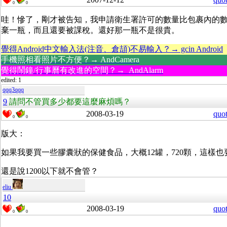
0
0
哇！慘了，剛才被告知，我申請衛生署許可的數量比包裹內的
棄一瓶，而且還要被課稅。還好那一瓶不是很貴。
覺得Android中文輸入法(注音、倉頡)不易輸入？→ gcin Android
手機照相看照片不方便？→ AndCamera
覺得鬧鐘/行事曆有改進的空間？→ AndAlarm
edited: 1
qqq3qqq
9
請問不管買多少都要這麼麻煩嗎？
2008-03-19
quo
0
0
版大：
如果我要買一些膠囊狀的保健食品，大概12罐，720顆，這樣也
還是說1200以下就不會管？
eliu
10
2008-03-19
quo
0
0