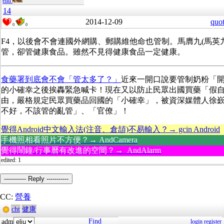
eliu
14
2014-12-09
quo
0
0
F4，以後會不會連國外網購、郵購維他命也管制。馬膺九(馬英
管，卻管健康食品。雖然不見得健康食品一定健康。
食藥署到底會不會「管太多了？」
近來一開口說要管制奶粉「
的小確幸之後挨轟緊急喊卡！現在又以防止民眾出國買藥「假
由，嚴格規定民眾買藥品回國的「小確幸」，被資深媒體人徐
不好，不該管的亂管」、「官僚」！
覺得Android中文輸入法(注音、倉頡)不易輸入？→ gcin Android
手機照相看照片不方便？→ AndCamera
覺得鬧鐘/行事曆有改進的空間？→ AndAlarm
edited: 1
----------- Reply -----------
CC:
營養
cht
健康
Find
adm
login
register