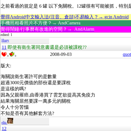
之前看過的規定是 6 罐 以下免關稅。12罐很有可能被抓，特別
覺得Android中文輸入法(注音、倉頡)不易輸入？→ gcin Android
手機照相看照片不方便？→ AndCamera
覺得鬧鐘/行事曆有改進的空間？→ AndAlarm
edited: 1
Huey
11
即使有衛生署同意書還是必須被課稅??
2008-09-03
quot
0
0
版大:
海關說衛生署許可的是數量
超過3000元價值的部份還是要課稅
是這樣的嗎?
因為父親罹癌,由香港買了雲芝欲提高其免疫力
結果海關居然要課一萬多元的關稅
令人十分苦惱
不知是否有其他解套方法?
eliu
12