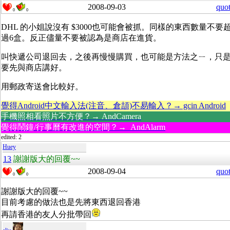
2008-09-03
quo
0
0
DHL 的小姐說沒有 $3000也可能會被抓。同樣的東西數量不要
過6盒。反正儘量不要被認為是商店在進貨。
叫快遞公司退回去，之後再慢慢購買，也可能是方法之ㄧ，只
要先與商店講好。
用郵政寄送會比較好。
覺得Android中文輸入法(注音、倉頡)不易輸入？→ gcin Android
手機照相看照片不方便？→ AndCamera
覺得鬧鐘/行事曆有改進的空間？→ AndAlarm
edited: 2
Huey
13
謝謝版大的回覆~~
2008-09-04
quo
0
0
謝謝版大的回覆~~
目前考慮的做法也是先將東西退回香港
再請香港的友人分批帶回