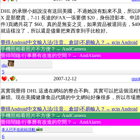
0
0
DHL 的承辦小姐說沒有送回美國，不過她說有點來不及，所以叫我
X 是那麼貴，7-11 長途的FAX一張要價 $20，身份證影本、
件3頁總共花了 $60。真的是無妄之災，如果貨品被退回去，$400-500 
就這樣沒了，所以還是儘量把東西拿到手比較好。
覺得Android中文輸入法(注音、倉頡)不易輸入？→ gcin Android
手機照相看照片不方便？→ AndCamera
覺得鬧鐘/行事曆有改進的空間？→ AndAlarm
eliu
5
2007-12-12
quo
0
0
其實我覺得 DHL 這邊在網站的整合不夠。其實可以把這個流
麻煩。現在美國健康食品代購的中文網站好像很多，所以市場
覺得Android中文輸入法(注音、倉頡)不易輸入？→ gcin Android
手機照相看照片不方便？→ AndCamera
覺得鬧鐘/行事曆有改進的空間？→ AndAlarm
本人已不在此站活動
6