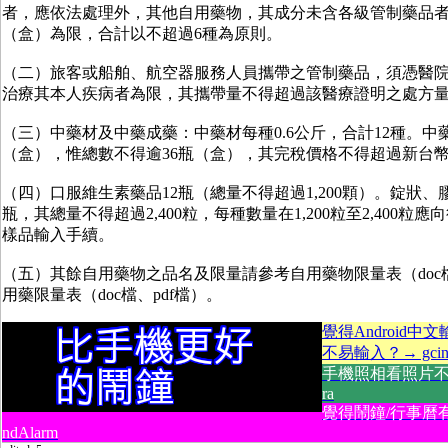
者，應依法處理外，其他自用藥物，其成分未含各級管制藥品者
（盒）為限，合計以不超過6種為原則。
（二）旅客或船舶、航空器服務人員攜帶之管制藥品，須憑醫
治療其本人疾病者為限，其攜帶量不得超過該醫療證明之處方
（三）中藥材及中藥成藥：中藥材每種0.6公斤，合計12種。中
（盒），惟總數不得逾36瓶（盒），其完稅價格不得超過新台幣
（四）口服維生素藥品12瓶（總量不得超過1,200顆）。錠狀、
瓶，其總量不得超過2,400粒，每種數量在1,200粒至2,400粒
樣品輸入手續。
（五）其餘自用藥物之品名及限量請參考自用藥物限量表（doc檔
用藥限量表（doc檔、pdf檔）。
覺得Android中
不易輸入？→ gcin A
手機照相看照片不方
ra
覺得鬧鐘/行事曆
ndAlarm