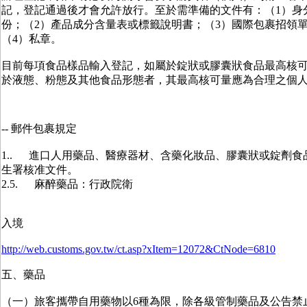
記，登記通過後才會允許放行。至於需準備的文件有：（1）身
份；（2）產品成分含量表或標籤說明書；（3）國際包裹招領
（4）私章。
目前每項食品樣品輸入登記，如屬於錠狀或膠囊狀食品最高核可量
於液態、粉態及其他食品形態者，其最高核可量應為合理之個
-- 郵件包裹規定
1.. 進口人用藥品、醫療器材、含藥化妝品、膠囊狀或錠劑食
生署核准文件。
2.5. 麻醉藥品：行政院衛
入境
http://web.customs.gov.tw/ct.asp?xItem=12072&CtNode=6810
五、藥品
（一）旅客攜帶自用藥物以6種為限，除各級管制藥品及公告禁