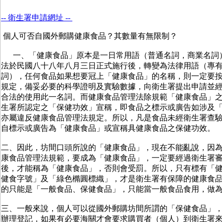
-- 衛生署申請網址 --
個人可否自國外郵購健康食品？其數量有無限制？
一、「健康食品」原本是一日常用語（普通名詞，商業名詞
法於民國八十八年八月三日正式施行後，轉變為法律用語（專
詞），任何食品如果想要冠上「健康食品」的名稱，則一定要
規定，備妥必要的科學證明及實驗數據，向衛生署提出申請並
合法的使用此一名詞。而健康食品管理法除規範「健康食品」
生署所認定之「保健功效」宣稱，即食品之標示或廣告如涉及
亦屬違反健康食品管理法規定。所以，凡是食品未經衛生署查
自標示或廣告為「健康食品」或宣稱具健康食品之保健功效。
二、因此，坊間口頭所說的「健康食品」，現在不能亂說，因
康食品管理法規範，要成為「健康食品」，一定要經過衛生署
後，才能稱為「健康食品」，否則會受罰。所以，只有標有「
健食字號」及「綠色橢圓標織」，才是衛生署有保障的健康食
的只能是「一般食品、保健食品」，只能當一般食品食用，做
三、一般來說，個人可以從國外郵購坊間所謂的「保健食品」
辦理登記，如果有必要海關才會要求購買者（個人）到衛生署