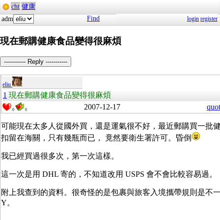
cht
健康
Find
adm
login
register
現在郵購健康食品變得很麻煩
----------- Reply -----------
eliu
1
現在郵購健康食品變得很麻煩
2007-12-17
quo
0
0
可能現在太多人從國外買，還是運氣很不好，最近郵購買一批健
扣留在海關，只有幾瓶而已， 竟然要衛生署許可。昏倒
我已經買過很多次，第一次這樣。
這一次是用 DHL 寄的，不知道改用 USPS 會不會比較容易過。
附上我查到的資料。很奇怪的是包裹與旅客入境攜帶規則是不一
Y。