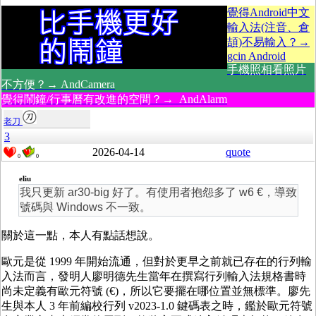
覺得Android中文
輸入法(注音、倉
頡)不易輸入？→
gcin Android
手機照相看照片
不方便？→ AndCamera
覺得鬧鐘/行事曆有改進的空間？→ AndAlarm
老刀
3
2026-04-14
quote
0
0
eliu
我只更新 ar30-big 好了。有使用者抱怨多了 w6 €，導致
號碼與 Windows 不一致。
關於這一點，本人有點話想說。
歐元是從 1999 年開始流通，但對於更早之前就已存在的行列輸
入法而言，發明人廖明德先生當年在撰寫行列輸入法規格書時
尚未定義有歐元符號 (€)，所以它要擺在哪位置並無標準。廖先
生與本人 3 年前編校行列 v2023-1.0 鍵碼表之時，鑑於歐元符號