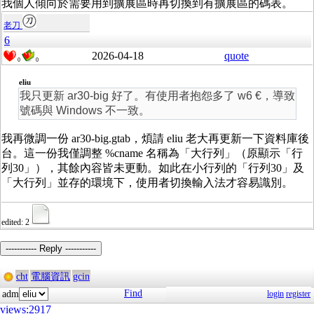
我個人傾向於需要用到擴展區時再切換到有擴展區的碼表。
老刀
6
2026-04-18
quote
0
0
eliu
我只更新 ar30-big 好了。有使用者抱怨多了 w6 €，導致
號碼與 Windows 不一致。
我再微調一份 ar30-big.gtab，煩請 eliu 老大再更新一下資料庫後
台。這一份我僅調整 %cname 名稱為「大行列」（原顯示「行
列30」），其餘內容皆未更動。如此在小行列的「行列30」及
「大行列」並存的環境下，使用者切換輸入法才容易識別。
edited: 2
----------- Reply -----------
cht
電腦資訊
gcin
Find
adm
login
register
views:2917