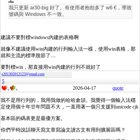
eliu
我只更新 ar30-big 好了。有使用者抱怨多了 w6 €，導致
號碼與 Windows 不一致。
建議不要對標windows內建的表格啊
就像不建議使用win內建的行列輸入法一樣，使用win表格，那
就和主流的標準脫節了…
要對標win，那直接用win內建的行列不就好了
e201302012123@gmail.com
5
2026-04-17
quote
0
0
我不是用行列的，我用我做的哈哈倉頡。我覺得一個輸入法穩
定使用個十年廿年問題不大，一直用著一個只支援到unicode cjk
基本區的碼表更是最優方案。
你們平時說話聊天寫文章寫論文讀古文有用到擴展區嗎？