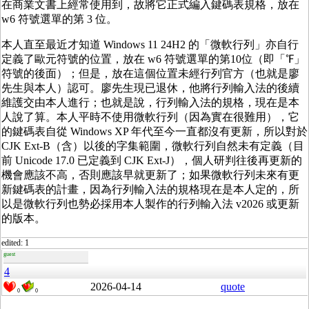
在商業文書上經常使用到，故將它正式編入鍵碼表規格，放在
w6 符號選單的第 3 位。
本人直至最近才知道 Windows 11 24H2 的「微軟行列」亦自行
定義了歐元符號的位置，放在 w6 符號選單的第10位（即「℉」
符號的後面）；但是，放在這個位置未經行列官方（也就是廖
先生與本人）認可。廖先生現已退休，他將行列輸入法的後續
維護交由本人進行；也就是說，行列輸入法的規格，現在是本
人說了算。本人平時不使用微軟行列（因為實在很難用），它
的鍵碼表自從 Windows XP 年代至今一直都沒有更新，所以對於
CJK Ext-B（含）以後的字集範圍，微軟行列自然未有定義（目
前 Unicode 17.0 已定義到 CJK Ext-J），個人研判往後再更新的
機會應該不高，否則應該早就更新了；如果微軟行列未來有更
新鍵碼表的計畫，因為行列輸入法的規格現在是本人定的，所
以是微軟行列也勢必採用本人製作的行列輸入法 v2026 或更新
的版本。
edited: 1
guest
4
2026-04-14
quote
0
0