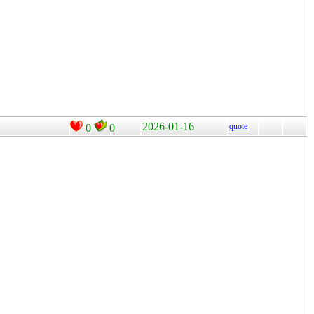
2026-01-16
quote
0
0