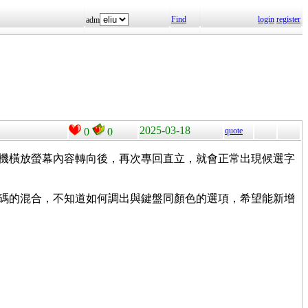
Find
login
register
adm
2025-03-18
0
0
quote
手機橫放螢幕內容轉向後，再次專回直立，就會正常出現候選字
編碼的混合，不知道如何調出與鍵盤同顏色的選項，希望能新增