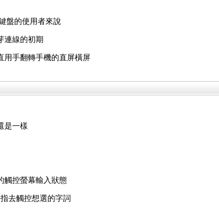
鍵盤的使用者來說
芽連線的初期
直用手翻轉手機的直屏橫屏
還是一樣
盤的觸控螢幕輸入狀態
手指去觸控想選的字詞