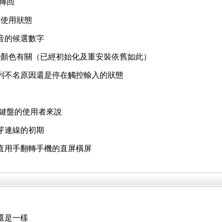
再轉回
的使用狀態
音的候選數字
變顏色有關（已經初始化及重安裝依舊如此）
列不名原因還是停在觸控輸入的狀態
鍵盤的使用者來說
芽連線的初期
直用手翻轉手機的直屏橫屏
還是一樣