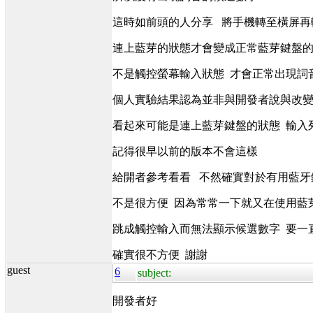
這時如前頭的人分享 將手機轉至橫屏
連上藍芽的狀態才會變成正常藍芽鍵盤
不是觸控螢幕輸入狀態 才會正常出現詞
個人實驗結果認為並非與開發者說與改
看起來可能是連上藍芽鍵盤的狀態 輸入
記得很早以前的版本不會這樣
給開者參考看看 不然確實對於有用藍牙
不是很方便 因為常常一下就又在使用藍
跳成觸控輸入而無法顯示候選數字 要一
確實很不方便 謝謝
guest
6
subject:
開發者好