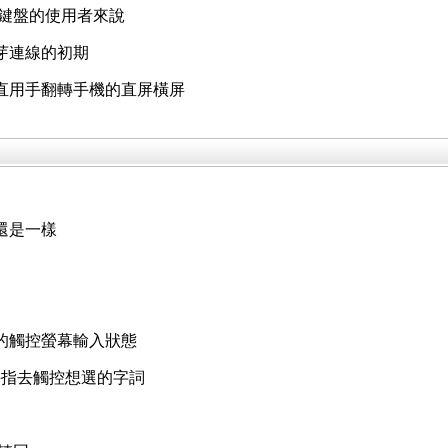
鍵盤的使用者來說
芽連線的初期
直用手翻轉手機的直屏橫屏
還是一樣
盤的觸控螢幕輸入狀態
手指去觸控想選的字詞