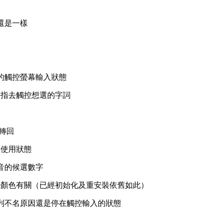
還是一樣
盤的觸控螢幕輸入狀態
手指去觸控想選的字詞
再轉回
的使用狀態
音的候選數字
變顏色有關（已經初始化及重安裝依舊如此）
列不名原因還是停在觸控輸入的狀態