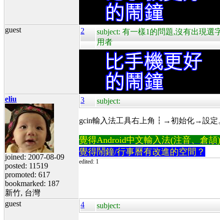
guest
2
subject: 有一樣1的問題,沒有
用者
eliu
3
subject:
gcin
輸入法工具
右上角┇→初始化→
設定
覺得Android中文輸入法(注音、倉頡)不易
覺得鬧鐘/行事曆有改進的空間？
joined: 2007-08-09
edited: 1
posted: 11519
promoted: 617
bookmarked: 187
新竹, 台灣
guest
4
subject: