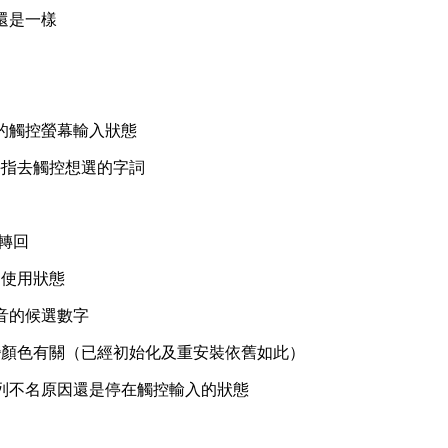
還是一樣
盤的觸控螢幕輸入狀態
手指去觸控想選的字詞
再轉回
的使用狀態
音的候選數字
變顏色有關（已經初始化及重安裝依舊如此）
列不名原因還是停在觸控輸入的狀態