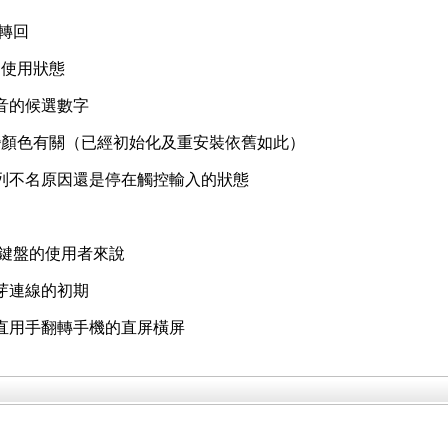
再轉回
的使用狀態
音的候選數字
變顏色有關（已經初始化及重安裝依舊如此）
列不名原因還是停在觸控輸入的狀態
鍵盤的使用者來說
芽連線的初期
直用手翻轉手機的直屏橫屏