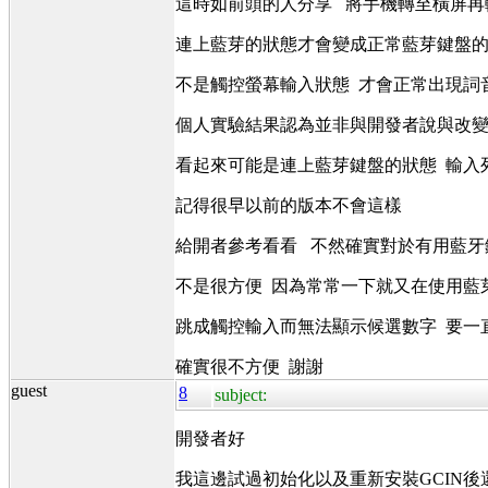
這時如前頭的人分享 將手機轉至橫屏
連上藍芽的狀態才會變成正常藍芽鍵盤
不是觸控螢幕輸入狀態 才會正常出現詞
個人實驗結果認為並非與開發者說與改
看起來可能是連上藍芽鍵盤的狀態 輸入
記得很早以前的版本不會這樣
給開者參考看看 不然確實對於有用藍牙
不是很方便 因為常常一下就又在使用藍
跳成觸控輸入而無法顯示候選數字 要一
確實很不方便 謝謝
guest
8
subject:
開發者好
我這邊試過初始化以及重新安裝GCIN後