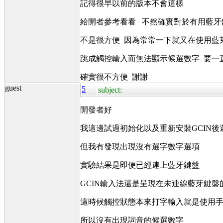
記得很早以前的版本不會這樣
給開者參考看看 不然確實對於有用藍牙
不是很方便 因為常常一下就又在使用藍
跳成觸控輸入而無法顯示候選數字 要一
確實很不方便 謝謝
guest
5
subject:
開發者好
我這邊試過初始化以及重新安裝GCIN後
但我有發現出現沒有選字數字選項
實驗結果是即便已經連上藍牙鍵盤
GCIN輸入法還是呈現在未連線藍芽鍵
這時候觸控狀態本來打字輸入就是使用
所以沒有出現詞音的候選數字