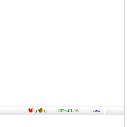
2026-01-16
quote
0
0