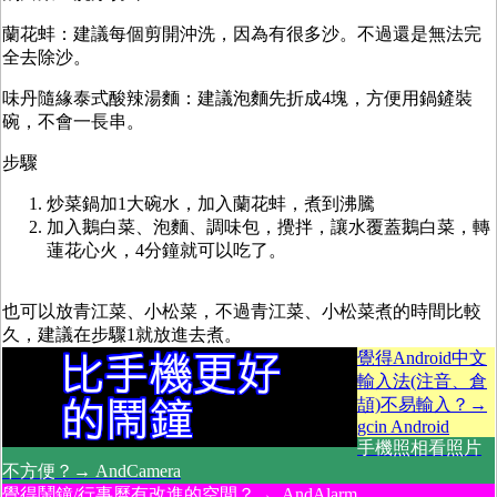
蘭花蚌：建議每個剪開沖洗，因為有很多沙。不過還是無法完
全去除沙。
味丹隨緣泰式酸辣湯麵：建議泡麵先折成4塊，方便用鍋鏟裝
碗，不會一長串。
步驟
炒菜鍋加1大碗水，加入蘭花蚌，煮到沸騰
加入鵝白菜、泡麵、調味包，攪拌，讓水覆蓋鵝白菜，轉
蓮花心火，4分鐘就可以吃了。
也可以放青江菜、小松菜，不過青江菜、小松菜煮的時間比較
久，建議在步驟1就放進去煮。
覺得Android中文
輸入法(注音、倉
頡)不易輸入？→
gcin Android
手機照相看照片
不方便？→ AndCamera
覺得鬧鐘/行事曆有改進的空間？→ AndAlarm