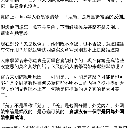
大家看到，「
官方並未明確說明原因…」基本上是一句廢話，
它一點意義也沒有。
實際上ichirou等人心裏很清楚，「羗咼」是外圍繁複論的
反例。
假設他們想寫「羗不是反例，下面解釋羗為甚麼不是反例…」
這還有點意義。
現在對於「羗是反例」，他們既不承認，也不否認，寫這段話
有何作用？所以說騎沈四傑寫文章寫規則基本上是廢話連篇。
人家學習者来你這裏是要學會倉頡打字的，現在你總是寫這些
沒意思的莫名其妙的話，它又能給人的學習帶来哪些幫助呢？
官方未明確說明原因，「可能是…」可能是甚麼？可能是也可
能不是？維基教科書何必寫這些不明不白的內容？從小學到大
學，你們見過課本上有一句話是這樣寫的嗎？真的是太可笑
了。
「羗」不是看作「勉」，「羗」是包圍分體，外羌內厶。外圍
繁複論是錯誤的，是愚蠢可笑的，
倉頡沒有一個字是因為外圍
繁複而成連
。