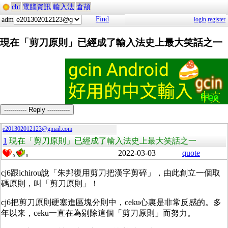
cht
電腦資訊
輸入法
倉頡
Find
adm
login
register
現在「剪刀原則」已經成了輸入法史上最大笑話之一
----------- Reply -----------
e201302012123@gmail.com
1
現在「剪刀原則」已經成了輸入法史上最大笑話之一
2022-03-03
quote
0
0
cj6跟ichirou說「朱邦復用剪刀把漢字剪碎」，由此創立一個取
碼原則，叫「剪刀原則」！
cj6把剪刀原則硬塞進區塊分則中，ceku心裏是非常反感的。多
年以来，ceku一直在為剔除這個「剪刀原則」而努力。