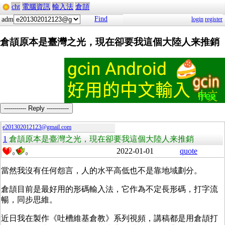
cht
電腦資訊
輸入法
倉頡
Find
adm
login
register
倉頡原本是臺灣之光，現在卻要我這個大陸人来推銷
----------- Reply -----------
e201302012123@gmail.com
1
倉頡原本是臺灣之光，現在卻要我這個大陸人来推銷
2022-01-01
quote
0
0
當然我沒有任何怨言，人的水平高低也不是靠地域劃分。
倉頡目前是最好用的形碼輸入法，它作為不定長形碼，打字流
暢，同步思維。
近日我在製作《吐槽維基倉教》系列視頻，講稿都是用倉頡打