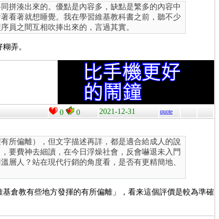
共同拼湊出來的。優點是內容多，缺點是繁多的內容中
看著看著就想睡覺。我在學習維基教科書之前，聽不少
程序員之間互相吹捧出來的，言過其實。
好糊弄。
2021-12-31
0
0
quote
理有所偏離），但文字描述再詳，都是適合給成人的說
力，要費神去細讀，在今日浮燥社會，反會嚇退未入門
同溫層人？站在現代行銷的角度看，是否有更精簡地、
維基倉教有些地方發揮的有所偏離」，看来這個評價是較為準確