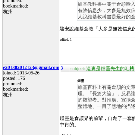
promoted:
維基教科書中關于倉頡輸
bookmarked:
有效信息少，大多是無效
杭州
人說維基教科書是最好的
駿安說維基倉教「大多是無效信息
edited: 1
e201302012123@gmail.com
3
subject: 這裏是鍾靈先生的吐槽
joined: 2013-05-26
posted: 176
鍾靈
promoted:
維基百科上有關倉頡的文
bookmarked:
理。「長篇大論」，反易
杭州
的觀望者。對推廣、宣揚
整體地、一目了然地的描
鍾靈是倉頡界的前輩，自創了一套
中肯的。