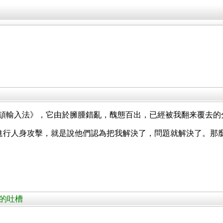
倉頡輸入法》，它由於臃腫錯亂，醜態百出，已經被我翻来覆去的
進行人身攻擊，就是說他們認為把我解決了，問題就解決了。那
友的吐槽