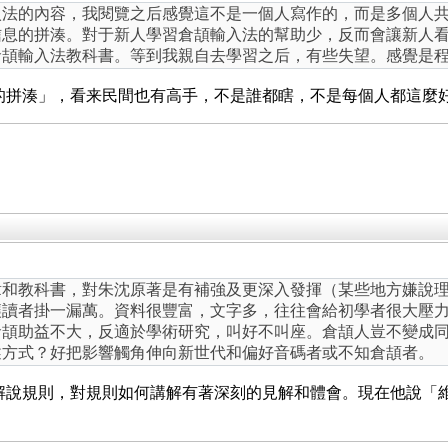
入法的內容，我閱覽之后感覺這不是一個人寫作的，而是多個人
信息的拼湊。對于新人學習倉頡輸入法的幫助少，反而會讓新人
倉頡輸入法教科書。等到我親自去學習之后，有些失望。感覺是
的拼湊」，看来民間也有高手，不是誰都瞎，不是每個人都這麼
章和教科書，對朱沈原著是有補強及更深入發揮（某些地方嫌說
讓讀者掛一漏萬。資料很豐富，文字多，往往會給初學者很大壓
倉頡助益不大，反適於學術研究，叫好不叫座。倉頡人豈不變成
述方式？好把影響觸角伸向新世代和偏好音碼者或不知倉頡者。
解說規則，對規則如何講解有著深刻的見解和體會。現在他說「