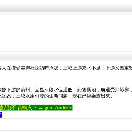
言人在接受美聯社採訪時承認，三峽上游來水不足，下游又嚴重乾
致使下游的荊州、宜昌河段水位過低，船隻擱淺，航運受到影響
此認為，三峽水庫引發的生態問題，現在已經顯露出來。
)不易輸入？→ gcin Android
？