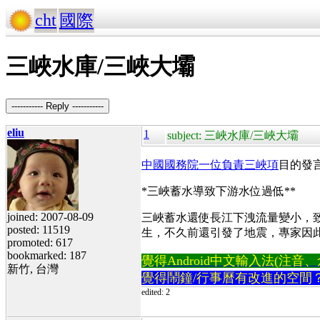
cht
國際
三峽水庫/三峽大壩
----------- Reply -----------
eliu
1
subject: 三峽水庫/三峽大壩
中國國務院一位負責三峽項
目的發
*三峽蓄水導致下游水位過低**
joined: 2007-08-09
三峽蓄水還使長江下洩流量變小，
posted: 11519
生，不久前還引發了地震，專家因
promoted: 617
bookmarked: 187
覺得Android中文輸入法(注音、倉頡
新竹, 台灣
覺得鬧鐘/行事曆有改進的空間
edited: 2