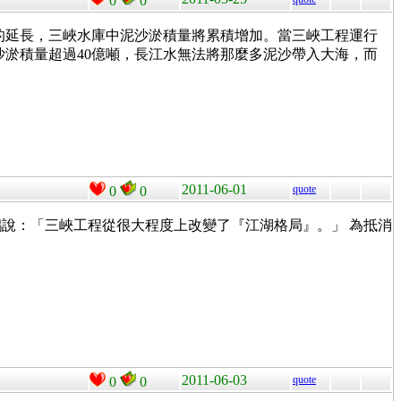
0
0
的延長，三峽水庫中泥沙淤積量將累積增加。當三峽工程運行
沙淤積量超過40億噸，長江水無法將那麼多泥沙帶入大海，而
2011-06-01
quote
0
0
鴻說：「三峽工程從很大程度上改變了『江湖格局』。」 為抵消
2011-06-03
quote
0
0