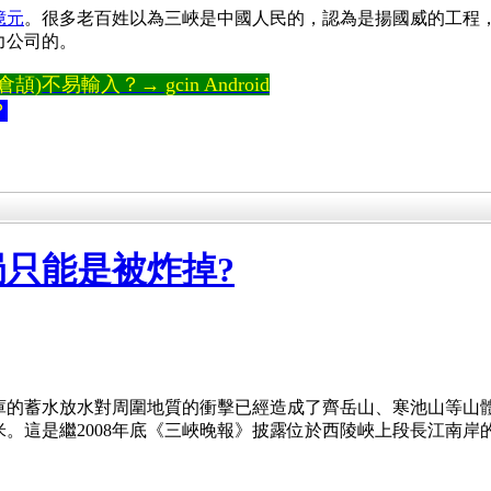
億元
。很多老百姓以為三峽是中國人民的，認為是揚國威的工程
力公司的。
)不易輸入？→ gcin Android
？
只能是被炸掉?
庫的蓄水放水對周圍地質的衝擊已經造成了齊岳山、寒池山等山
。這是繼2008年底《三峽晚報》披露位於西陵峽上段長江南