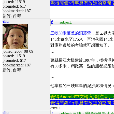
posted: 11519
覺得鬧鐘/行事曆有改進的空間
promoted: 617
bookmarked: 187
新竹, 台灣
eliu
6
subject:
三峽30米落差的消落帶
，是世界大
145米蓄水至175米，再消落回1
對庫岸邊坡的考驗就可想而知了。
joined: 2007-08-09
…
posted: 11519
萬縣長江大橋建於1997年，橋拱淨
promoted: 617
bookmarked: 187
有30多米，稍微高一點的船都必須放
新竹, 台灣
…
他掌握的三峽庫區的泥沙淤積情況：
覺得Android中文輸入法(注音、倉頡
覺得鬧鐘/行事曆有改進的空間
edited: 1
eliu
7
subject: 三峽大壩陷兩難 拆