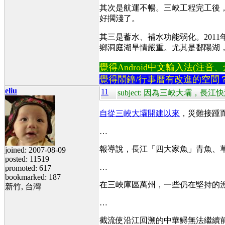
其次是航運不暢。三峽工程完工後
好擱淺了。
其三是蓄水、補水功能弱化。201
鄉洞庭湖旱情嚴重。尤其是鄱陽湖
覺得Android中文輸入法(注音、倉頡
覺得鬧鐘/行事曆有改進的空間
eliu
11
subject: 因為三峽大壩，長
自從三峽大壩開建以來
，災難接踵
…
報導說，長江「四大家魚」青魚、
joined: 2007-08-09
posted: 11519
…
promoted: 617
bookmarked: 187
在三峽庫區萬州，一些仍在堅持的
新竹, 台灣
…
截流使沿江回溯的中華鱘無法繼續