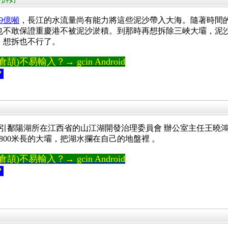
9億噸
，長江的水流量尚有能力將這些泥沙帶入大海。隨著時間
也不敢保證重慶港不被泥沙淤積。到那時再想拆除三峽大壩，泥
，想拆也不行了。
)不易輸入？→ gcin Android
？
引鄱陽湖所在江西省的山江湖開發治理委員會 辦公室主任王曉
800米長的大壩，把湖水攔在自己的地盤裡 。
)不易輸入？→ gcin Android
？