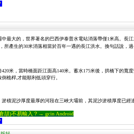
？
壩中最大的，世界著名的巴西伊泰普水電站消落帶僅1米高。長江
45米，所產生的30米消落相當於百年一遇的長江洪水。換句話說，過
跨420米，當時橋面距江面高140米。蓄水175米後，拱橋下的寬
倒桅桿,才能順利低頭穿行。
淤積泥沙厚度最厚的河段在三峽大壩前，其泥沙淤積厚度已經達
)不易輸入？→ gcin Android
？
比不拆好