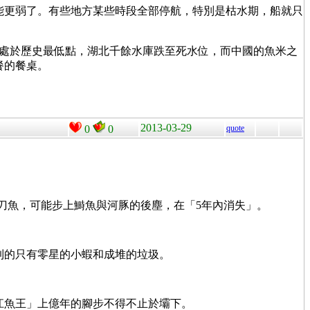
能更弱了。有些地方某些時段全部停航，特別是枯水期，船就只
位處於歷史最低點，湖北千餘水庫跌至死水位，而中國的魚米之
餐的餐桌。
2013-03-29
0
0
quote
刀魚，可能步上鰣魚與河豚的後塵，在「5年內消失」。
到的只有零星的小蝦和成堆的垃圾。
江魚王」上億年的腳步不得不止於壩下。