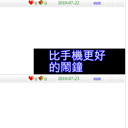
2010-07-22
quote
0
0
2010-07-23
quote
0
0