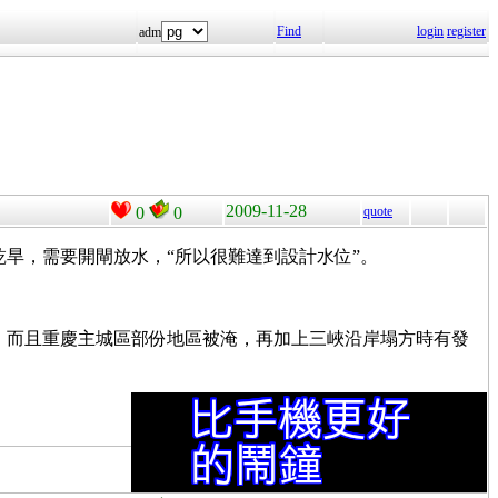
Find
login
register
adm
2009-11-28
0
0
quote
旱，需要開閘放水，“所以很難達到設計水位”。
，而且重慶主城區部份地區被淹，再加上三峽沿岸塌方時有發