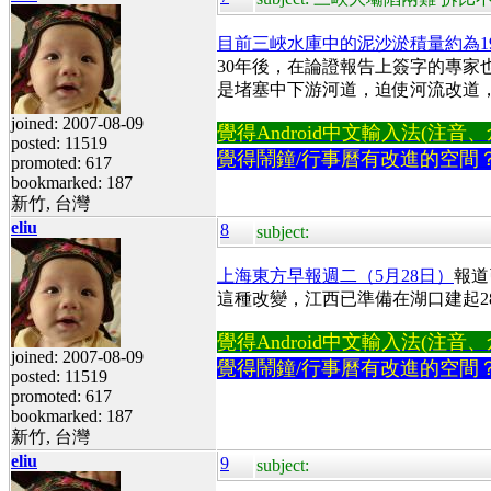
目前三峽水庫中的泥沙淤積量約為1
30年後，在論證報告上簽字的專家
是堵塞中下游河道，迫使河流改道
joined: 2007-08-09
覺得Android中文輸入法(注音、倉頡
posted: 11519
覺得鬧鐘/行事曆有改進的空間
promoted: 617
bookmarked: 187
新竹, 台灣
eliu
8
subject:
上海東方早報週二（5月28日）
報道
這種改變，江西已準備在湖口建起2
覺得Android中文輸入法(注音、倉頡
joined: 2007-08-09
覺得鬧鐘/行事曆有改進的空間
posted: 11519
promoted: 617
bookmarked: 187
新竹, 台灣
eliu
9
subject: