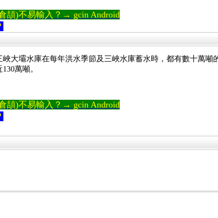
)不易輸入？→ gcin Android
？
三峽大壩水庫在每年洪水季節及三峽水庫蓄水時，都有數十萬噸的
130萬噸。
)不易輸入？→ gcin Android
？