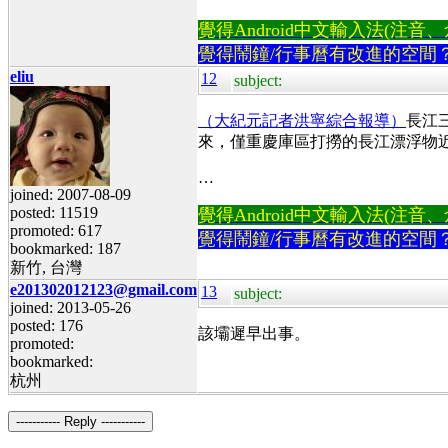
覺得Android中文輸入法(注音、倉頡
覺得鬧鐘/行事曆有改進的空間
eliu
12
subject:
（大紀元記者洪寧綜合報導）
長江
來，僅重慶庫區打撈的長江漂浮物近
…
joined: 2007-08-09
posted: 11519
覺得Android中文輸入法(注音、倉頡
promoted: 617
覺得鬧鐘/行事曆有改進的空間
bookmarked: 187
新竹, 台灣
e201302012123@gmail.com
13
subject:
joined: 2013-05-26
posted: 176
該壩遲早出事。
promoted:
bookmarked:
杭州
----------- Reply -----------