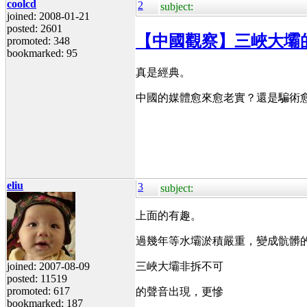
coolcd
2
subject:
joined: 2008-01-21
posted: 2601
【中國觀察】三峽大壩
promoted: 348
bookmarked: 95
真是經典。
中國的媒體愈來愈老實？還是騙術
eliu
3
subject:
上面的有趣。
過幾年等水壩淤積嚴重，變成骯髒
joined: 2007-08-09
三峽大壩非拆不可
posted: 11519
promoted: 617
的聲音出現，更慘
bookmarked: 187