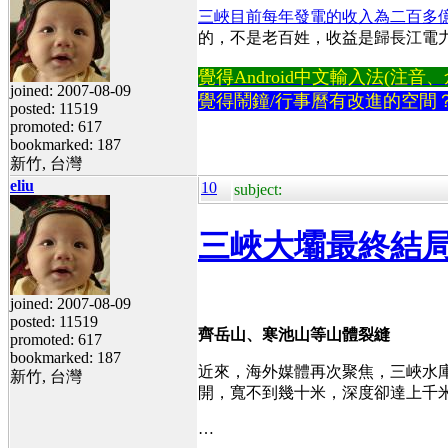
三峽目前每年發電的收入為二百多
的，不是老百姓，收益是歸長江電
覺得Android中文輸入法(注音、倉頡
joined: 2007-08-09
覺得鬧鐘/行事曆有改進的空間
posted: 11519
promoted: 617
bookmarked: 187
新竹, 台灣
eliu
10
subject:
三峽大壩最終結局
joined: 2007-08-09
posted: 11519
齊岳山、寒池山等山體裂縫
promoted: 617
bookmarked: 187
近來，海外媒體再次聚焦，三峽水
新竹, 台灣
開，寬不到幾十米，深度卻達上千米
…