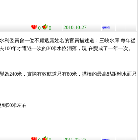
2010-10-27
quote
0
0
水利委員會一位不願透露姓名的官員描述道：三峽水庫 每年從
去100年才遭遇一次的30米水位消落，現 在變成了一年一次。
度變為240米，實際有效航道只有80米，拱橋的最高點距離水面只
到50米左右
2011-05-25
quote