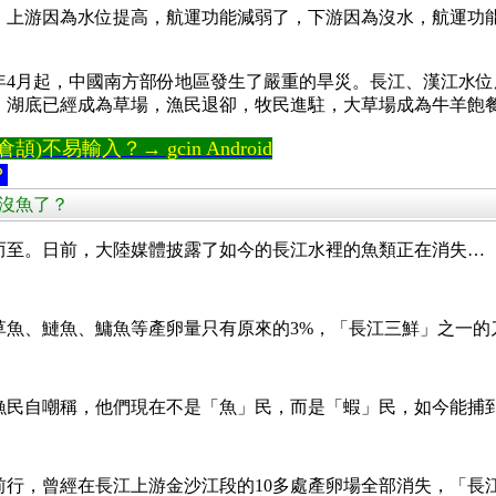
，上游因為水位提高，航運功能減弱了，下游因為沒水，航運功
1年4月起，中國南方部份地區發生了嚴重的旱災。長江、漢江水
，湖底已經成為草場，漁民退卻，牧民進駐，大草場成為牛羊飽
)不易輸入？→ gcin Android
？
江快沒魚了？
而至。日前，大陸媒體披露了如今的長江水裡的魚類正在消失…
草魚、鰱魚、鱅魚等產卵量只有原來的3%，「長江三鮮」之一的
漁民自嘲稱，他們現在不是「魚」民，而是「蝦」民，如今能捕
前行，曾經在長江上游金沙江段的10多處產卵場全部消失，「長