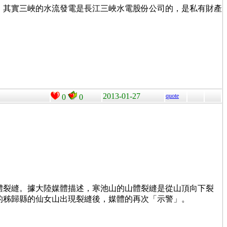
，其實三峽的水流發電是長江三峽水電股份公司的，是私有財產
2013-01-27
quote
0
0
體裂縫。據大陸媒體描述，寒池山的山體裂縫是從山頂向下裂
岸的秭歸縣的仙女山出現裂縫後，媒體的再次「示警」。