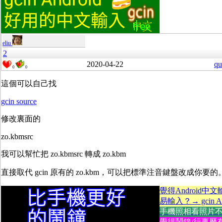
eliu
2
2020-04-22
qu
0
0
這個可以自己找
gcin source
修改裏面的
zo.kbmsrc
我可以幫忙把 zo.kbmsrc 轉成 zo.kbm
直接取代 gcin 原有的 zo.kbm，可以把標準注音鍵盤改成你要的
覺得Android中
易輸入？→ gcin An
手機照相看照片不方便
覺得鬧鐘/行事曆有