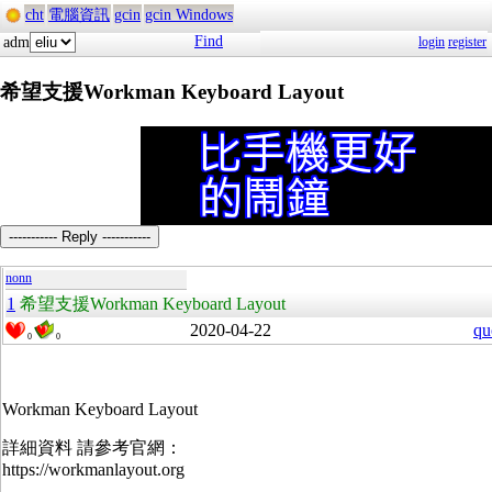
cht
電腦資訊
gcin
gcin Windows
Find
adm
login
register
希望支援Workman Keyboard Layout
----------- Reply -----------
nonn
1
希望支援Workman Keyboard Layout
2020-04-22
qu
0
0
Workman Keyboard Layout
詳細資料 請參考官網：
https://workmanlayout.org