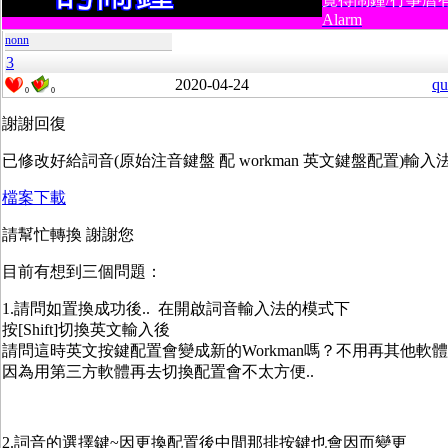
Alarm
nonn
3
2020-04-24
qu
0
0
謝謝回復
已修改好給詞音(原始注音鍵盤 配 workman 英文鍵盤配置)輸入法的z
檔案下載
請幫忙轉換 謝謝您
目前有想到三個問題：
1.請問如置換成功後.. 在開啟詞音輸入法的模式下
按[Shift]切換英文輸入後
請問這時英文按鍵配置會變成新的Workman嗎？不用再其他軟
因為用第三方軟體再去切換配置會不太方便..
2.詞音的選擇鍵~因更換配置後中間那排按鍵也會因而變更