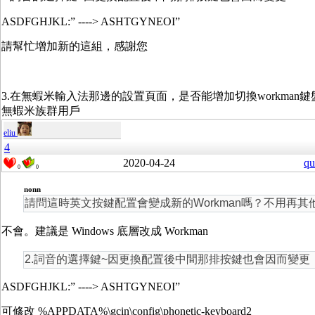
ASDFGHJKL:” ----> ASHTGYNEOI”
請幫忙增加新的這組，感謝您
3.在無蝦米輸入法那邊的設置頁面，是否能增加切換workman
無蝦米族群用戶
eliu
4
2020-04-24
qu
0
0
nonn
請問這時英文按鍵配置會變成新的Workman嗎？不用再其
不會。建議是 Windows 底層改成 Workman
2.詞音的選擇鍵~因更換配置後中間那排按鍵也會因而變更
ASDFGHJKL:” ----> ASHTGYNEOI”
可修改 %APPDATA%\gcin\config\phonetic-keyboard2