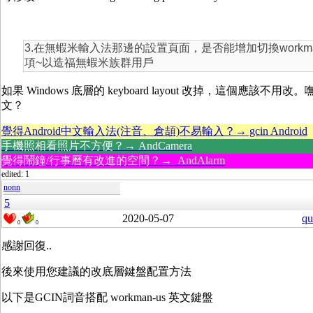
3.在無蝦米輸入法那邊的設置頁面，是否能增加切換workm
項~以造福無蝦米族群用戶
如果 Windows 底層的 keyboard layout 改掉，這個應該不
文？
覺得Android中文輸入法(注音、倉頡)不易輸入？→ gcin Android
手機照相看照片不方便？→ AndCamera
覺得鬧鐘/行事曆有改進的空間？→ AndAlarm
edited: 1
nonn
5
2020-05-07
qu
0
0
感謝回復..
後來使用您建議的改底層鍵盤配置方法
以下是GCIN詞音搭配 workman-us 英文鍵盤