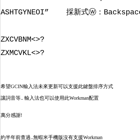
ASHTGYNEOI” 採新式ⓦ：Backspa
ZXCVBNM<>?
ZXMCVKL<>?
希望GCIN輸入法未來更新可以支援此鍵盤排序方式
讓詞音等.. 輸入法也可以使用此Workman配置
萬分感謝!
約半年前查過..無蝦米手機版沒有支援Workman