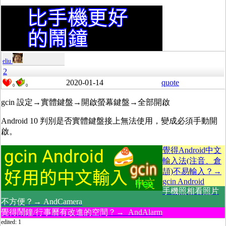
eliu
2
2020-01-14
quote
0
0
gcin 設定→實體鍵盤→開啟螢幕鍵盤→全部開啟
Android 10 判別是否實體鍵盤接上無法使用，變成必須手動開
啟。
覺得Android中文
輸入法(注音、倉
頡)不易輸入？→
gcin Android
手機照相看照片
不方便？→ AndCamera
覺得鬧鐘/行事曆有改進的空間？→ AndAlarm
edited: 1