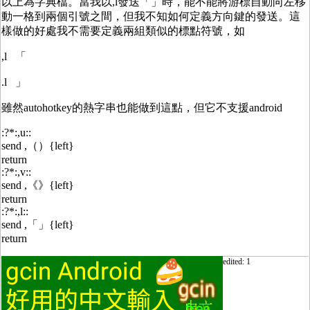
以上為字典檔。當我以,l發送「」時，能不能將游標自動向左移
動一格到兩個引號之間，但我不知如何定義方向鍵的發送。這
樣做的好處我不需要定義兩組類似的標點符號，如
,l 「
.l 」
雖然autohotkey的熱字串也能做到這點，但它不支援android
:?*:,u::
send ,（）{left}
return
:?*:,v::
send ,《》{left}
return
:?*:,l::
send ,「」{left}
return
edited: 1