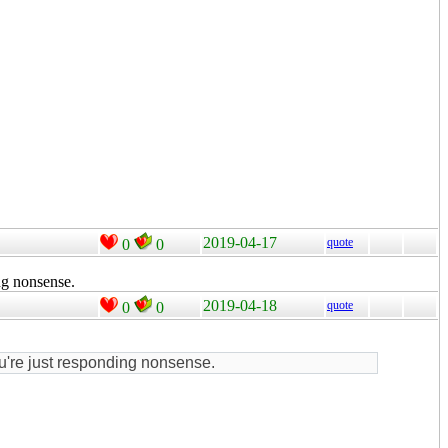
2019-04-17
quote
0
0
ng nonsense.
2019-04-18
quote
0
0
u're just responding nonsense.