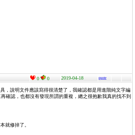
2019-04-18
quote
0
0
工具，說明文件應該寫得很清楚了，我確認都是用進階純文字編
出來再確認，也都沒有發現所謂的重複，總之很抱歉我真的找不到
版本就修掉了。