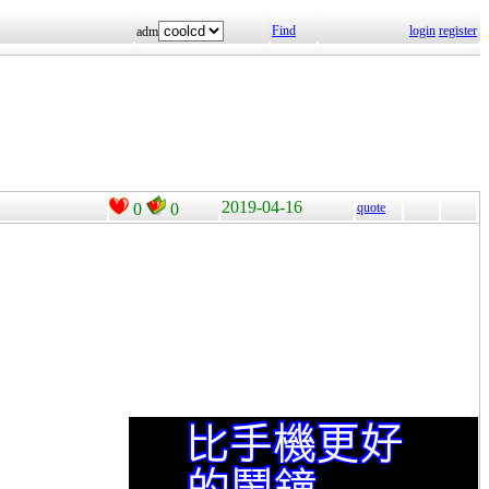
Find
login
register
adm
2019-04-16
0
0
quote
。