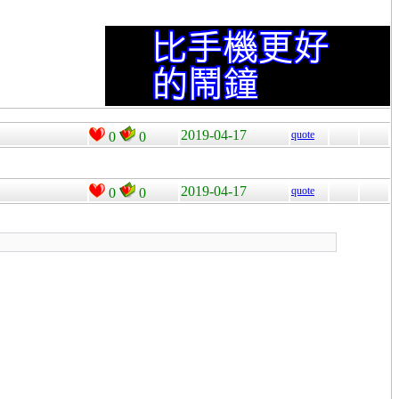
2019-04-17
quote
0
0
2019-04-17
quote
0
0