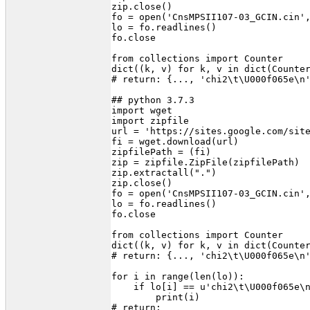
zip.close()
fo = open('CnsMPSII107-03_GCIN.cin'
lo = fo.readlines()
fo.close
from collections import Counter
dict((k, v) for k, v in dict(Counte
# return: {..., 'chi2\t\U000f065e\n
## python 3.7.3
import wget
import zipfile
url = 'https://sites.google.com/sit
fi = wget.download(url)
zipfilePath = (fi)
zip = zipfile.ZipFile(zipfilePath)
zip.extractall(".")
zip.close()
fo = open('CnsMPSII107-03_GCIN.cin'
lo = fo.readlines()
fo.close
from collections import Counter
dict((k, v) for k, v in dict(Counte
# return: {..., 'chi2\t\U000f065e\n
for i in range(len(lo)):
    if lo[i] == u'chi2\t\U000f065e\
        print(i)
# return: