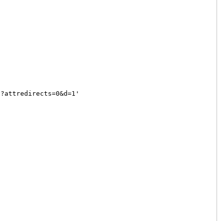
p?attredirects=0&d=1'