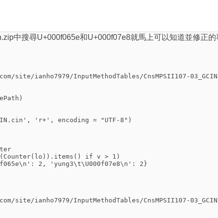
IN.cin.zip中搜尋U+000f065e和U+000f07e8就馬上
com/site/ianho7979/InputMethodTables/CnsMPSII107-03_GCIN
ePath)
IN.cin', 'r+', encoding = "UTF-8")
ter
(Counter(lo)).items() if v > 1)
f065e\n': 2, 'yung3\t\U000f07e8\n': 2}
com/site/ianho7979/InputMethodTables/CnsMPSII107-03_GCIN