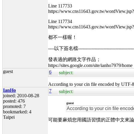
Line 117733
https://www.cns11643.gov.tw/wordView.js
Line 117734
https://www.cns11643.gov.tw/wordView.js
都不一樣喔！
----以下簽名檔----------------------------------------
發表過的網路文字作品；
https://sites.google.com/site/ianho7979/home
guest
6
subject:
According to your cin file encoded by UTF-
IanHo
7
subject:
joined: 2010-08-28
posted: 476
guest
promoted: 7
According to your cin file enc
bookmarked: 4
Taipei
可能要麻煩您用國語習慣的正體中文來