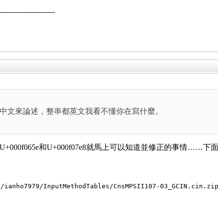
--------------------
中文來論述，整串都英文我看不懂你在寫什麼。
n.zip中搜尋U+000f065e和U+000f07e8就馬上可以知道並修正的
e/ianho7979/InputMethodTables/CnsMPSII107-03_GCIN.cin.zi