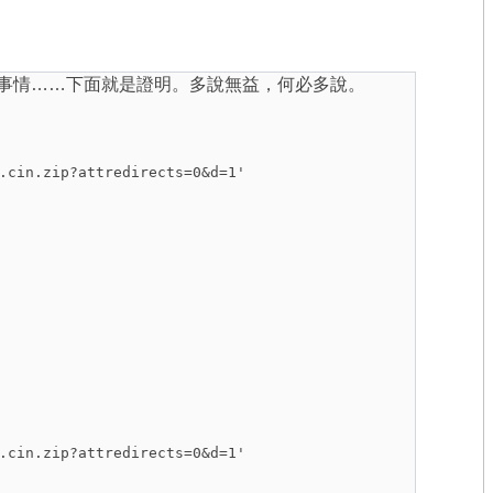
可以知道並修正的事情……下面就是證明。多說無益，何必多說。
.cin.zip?attredirects=0&d=1'
.cin.zip?attredirects=0&d=1'