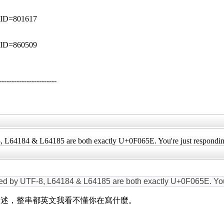
p?ID=801617
p?ID=860509
--------------------
8, L64184 & L64185 are both exactly U+0F065E. You're just respondi
oded by UTF-8, L64184 & L64185 are both exactly U+0F065E. Yo
論述，整串都英文我看不懂你在寫什麼。