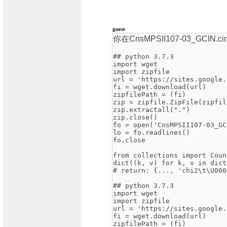
guest
你在CnsMPSII107-03_GC
## python 3.7.3
import wget
import zipfile
url = 'https://sites.google.
fi = wget.download(url)
zipfilePath = (fi)
zip = zipfile.ZipFile(zipfil
zip.extractall(".")
zip.close()
fo = open('CnsMPSII107-03_GC
lo = fo.readlines()
fo.close
from collections import Coun
dict((k, v) for k, v in dict
# return: {..., 'chi2\t\U000
## python 3.7.3
import wget
import zipfile
url = 'https://sites.google.
fi = wget.download(url)
zipfilePath = (fi)