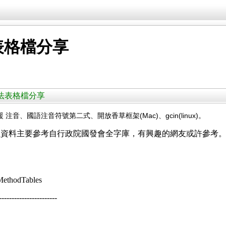
表格檔分享
輸入法表格檔分享
、國語注音符號第二式、開放香草框架(Mac)、gcin(linux)。
性資料主要參考自行政院國發會全字庫，有興趣的網友或許參考
tMethodTables
--------------------