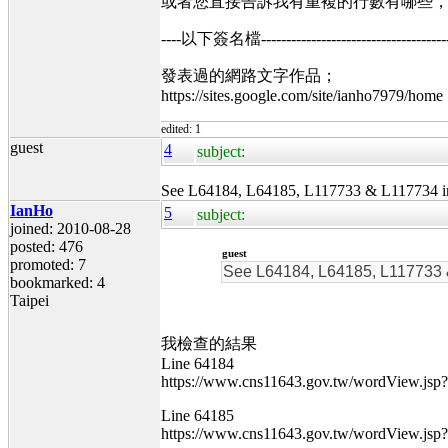
或者您直接告訴我有重複的行數有哪些
----以下簽名檔----------------------------------------
發表過的網路文字作品；
https://sites.google.com/site/ianho7979/home
edited: 1
guest
4
subject:
See L64184, L64185, L117733 & L117734 
IanHo
5
subject:
joined: 2010-08-28
posted: 476
guest
promoted: 7
See L64184, L64185, L117733 
bookmarked: 4
Taipei
我檢查的結果
Line 64184
https://www.cns11643.gov.tw/wordView.js
Line 64185
https://www.cns11643.gov.tw/wordView.js