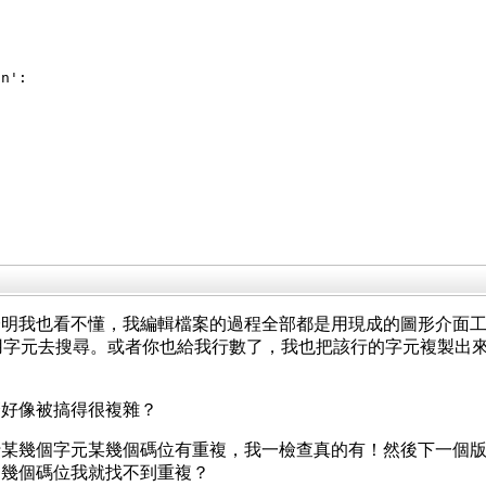
\n':
證明我也看不懂，我編輯檔案的過程全部都是用現成的圖形介面
元，再用字元去搜尋。或者你也給我行數了，我也把該行的字元複製
麼好像被搞得很複雜？
行某幾個字元某幾個碼位有重複，我一檢查真的有！然後下一個
這幾個碼位我就找不到重複？