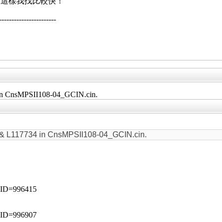
，這樣我找比較快！
--------------------
in CnsMPSII108-04_GCIN.cin.
& L117734 in CnsMPSII108-04_GCIN.cin.
p?ID=996415
p?ID=996907