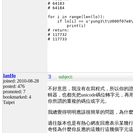
# 64183
# 64184
for i in range(len(lo)):
    if lo[i] == u'yung3\t\U000f07e8
        print(i)
# return:
# 117732
# 117733
IanHo
9
subject:
joined: 2010-08-28
posted: 476
不好意思，我沒有在寫程式，所以你的
promoted: 7
輯器，也都先把unicode碼位轉字
bookmarked: 4
你所謂的重複的碼位或字元。
Taipei
我總覺得明明應該很簡單的問題，為什
過往版本也是有熱心網友回應表示某幾
奇怪為什麼你反應的這幾行這幾個字元