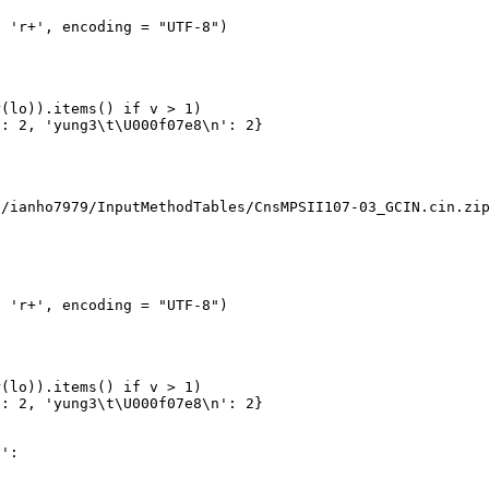
, 'r+', encoding = "UTF-8")
r(lo)).items() if v > 1)
': 2, 'yung3\t\U000f07e8\n': 2}
e/ianho7979/InputMethodTables/CnsMPSII107-03_GCIN.cin.zi
, 'r+', encoding = "UTF-8")
r(lo)).items() if v > 1)
': 2, 'yung3\t\U000f07e8\n': 2}
n':