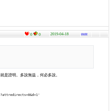
2019-04-18
quote
0
0
事情……下面就是證明。多說無益，何必多說。
p?attredirects=0&d=1'