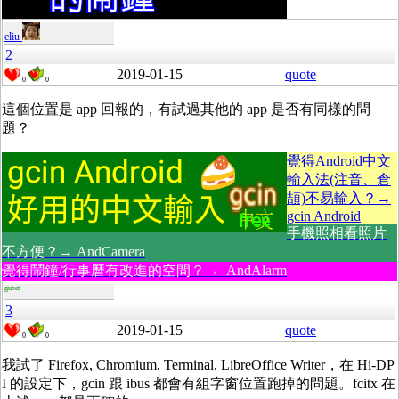
eliu
2
2019-01-15
quote
0
0
這個位置是 app 回報的，有試過其他的 app 是否有同樣的問
題？
覺得Android中文
輸入法(注音、倉
頡)不易輸入？→
gcin Android
手機照相看照片
不方便？→ AndCamera
覺得鬧鐘/行事曆有改進的空間？→ AndAlarm
guest
3
2019-01-15
quote
0
0
我試了 Firefox, Chromium, Terminal, LibreOffice Writer，在 Hi-DP
I 的設定下，gcin 跟 ibus 都會有組字窗位置跑掉的問題。fcitx 在