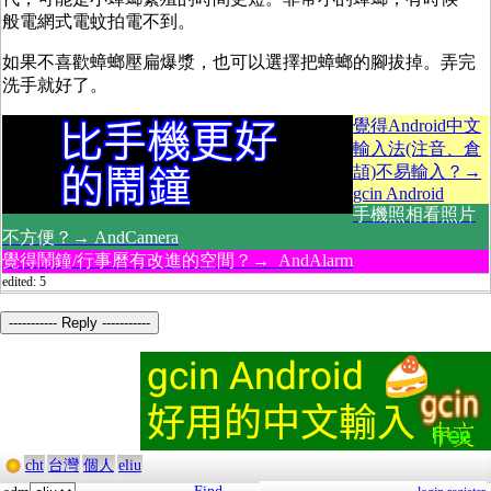
般電網式電蚊拍電不到。
如果不喜歡蟑螂壓扁爆漿，也可以選擇把蟑螂的腳拔掉。弄完
洗手就好了。
覺得Android中文
輸入法(注音、倉
頡)不易輸入？→
gcin Android
手機照相看照片
不方便？→ AndCamera
覺得鬧鐘/行事曆有改進的空間？→ AndAlarm
edited: 5
----------- Reply -----------
cht
台灣
個人
eliu