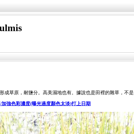
ulmis
形成草原，耐鹽分。高美濕地也有。據說也是田裡的雜草，不是
攝/裁剪/加強色彩濃度(曝光過度顏色太淡)打上日期