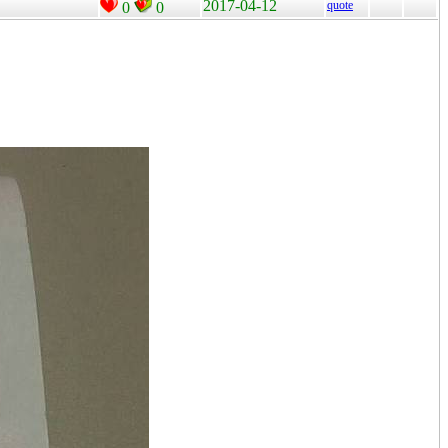
2017-04-12
quote
0
0