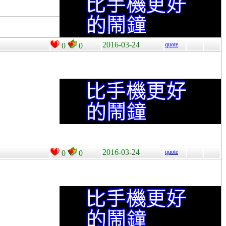
2016-03-24
quote
0
0
2016-03-24
quote
0
0