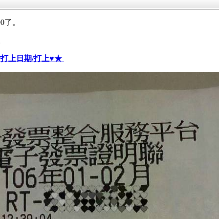
0了。
。
a 拍攝/打上日期/打上♥★