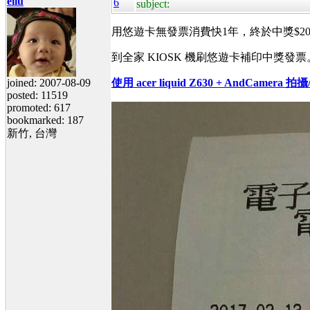
eliu
6
subject:
用悠遊卡無發票消費快1年，終於中獎$20
到全家 KIOSK 機刷悠遊卡補印中獎發票
joined: 2007-08-09
使用 acer liquid Z630 + AndCamer
posted: 11519
promoted: 617
bookmarked: 187
新竹, 台灣