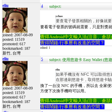
eliu
4
subject:
ychao
要查電子發票相關的，好像就要
要看電子發票的號碼就需要，只是對獎
joined: 2007-08-09
覺得Android中文輸入法(注音、倉頡)不易
posted: 11519
覺得鬧鐘/行事曆有改進的空間？
promoted: 617
edited: 1
bookmarked: 187
新竹, 台灣
eliu
5
subject: 使用悠遊卡 Easy Wa
eliu
如果手機沒有 NFC 可以取得悠遊卡
在那邊刷悠遊卡，取得悠遊卡驗
換了一台沒 NFC 的手機，所以去 全家便利商店f
joined: 2007-08-09
方便下次換手機時可以用。
posted: 11519
promoted: 617
覺得Android中文輸入法(注音、倉頡)不易
bookmarked: 187
新竹, 台灣
覺得鬧鐘/行事曆有改進的空間？