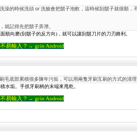
洗澡的時候洗頭 or 洗臉會把鬍子泡軟，這時候刮鬍子就很順
，就記得先把鬍子弄溼。
面順向磨(刮鬍子的反方向)，就可以讓刮鬍刀片的刀刃鋒利。
輸入？→ gcin Android
刷毛底部累積很多陳年污垢，可以用兩隻牙刷互刷的方式的清理
累積水垢。手抓牙刷柄的末端來甩乾。
輸入？→ gcin Android