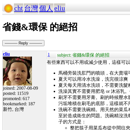
cht
eliu
台灣
個人
省錢&環保 的絕招
----------- Reply -----------
eliu
1
subject: 省錢&環保 的絕招
有些東西可以不用或減少使用，這樣可以省
馬桶旁裝洗肛門的噴頭，在大賣場
夏天可以用冷水洗澡，洗完很涼爽
夏天每天用清水洗頭，不需要洗髮
joined: 2007-08-09
洗澡其實不需要用肥皂 or 沐浴乳
posted: 11519
刷牙不需要用牙膏。刷的時候壓水
promoted: 617
污垢堆積在刷毛的底部，這樣就不
bookmarked: 187
新竹, 台灣
洗碗不需要洗碗精。用天然的菜瓜
至於造成衛生的問題。洗碗精沒洗
子的方式是：
整把筷子用菜瓜布從中間往