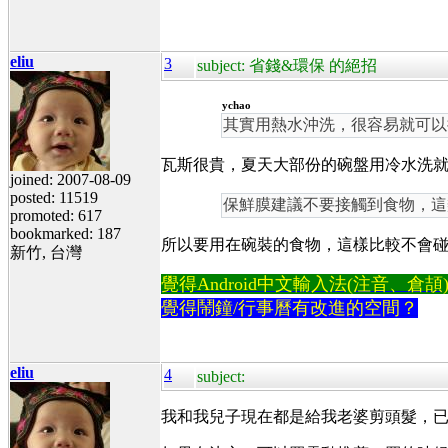
eliu
3
subject: 省錢&環保 的絕招
ychao
其實用熱水沖洗，很容易就可以
瓦斯很貴，夏天大部份的碗盤用冷水洗
joined: 2007-08-09
posted: 11519
保鮮膜建議不要接觸到食物，這
promoted: 617
bookmarked: 187
所以要用在碗裝的食物，這樣比較不會
新竹, 台灣
覺得Android中文輸入法(注音、倉頡)不易
覺得鬧鐘/行事曆有改進的空間？
eliu
4
subject:
我和我兒子現在都是給我老婆剪頭髮，已