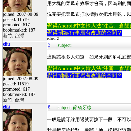
用大塊的菜瓜布效率才會高，因為刷的
joined: 2007-08-09
洗完要把菜瓜布打水槽數次把水甩乾，
posted: 11519
promoted: 617
覺得Android中文輸入法(注音、倉頡)不易
bookmarked: 187
覺得鬧鐘/行事曆有改進的空間？
新竹, 台灣
edited: 2
eliu
7
subject:
這應該很多人知道。如果牙刷的刷毛底
覺得Android中文輸入法(注音、倉頡)不易
覺得鬧鐘/行事曆有改進的空間？
joined: 2007-08-09
posted: 11519
promoted: 617
bookmarked: 187
新竹, 台灣
eliu
8
subject: 節省牙線
一般是說牙線用過就要換下一段，不可
我是把牙線拉緊，像彈吉他一樣把殘渣