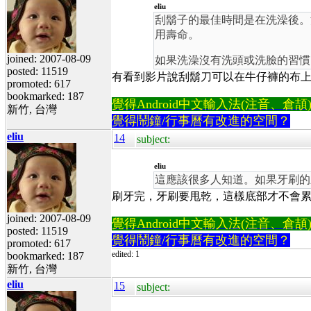
eliu
刮鬍子的最佳時間是在洗澡後。
用壽命。
joined: 2007-08-09
如果洗澡沒有洗頭或洗臉的習慣
posted: 11519
有看到影片說刮鬍刀可以在牛仔褲的布上
promoted: 617
bookmarked: 187
覺得Android中文輸入法(注音、倉頡)不易
新竹, 台灣
覺得鬧鐘/行事曆有改進的空間？
eliu
14
subject:
eliu
這應該很多人知道。如果牙刷的
刷牙完，牙刷要甩乾，這樣底部才不會
joined: 2007-08-09
覺得Android中文輸入法(注音、倉頡)不易
posted: 11519
覺得鬧鐘/行事曆有改進的空間？
promoted: 617
edited: 1
bookmarked: 187
新竹, 台灣
eliu
15
subject: