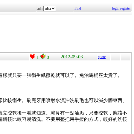
Find
login
register
adm
2012-09-03
1
0
quote
這樣就只要一張衛生紙擦乾就可以了。免治馬桶座太貴了。
。
樣比較衛生。刷完牙用噴射水流沖洗刷毛也可以減少髒東西、
直立晾乾後一看就知道。就算有一點油垢，只要晾乾，應該不
鏽鋼筷比較容易清洗。不要用整把用手搓的方式，較好的洗筷