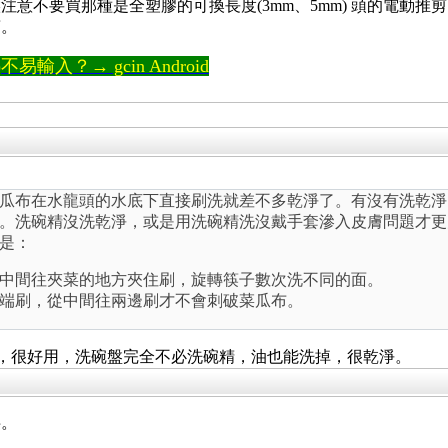
注意不要買那種是全塑膠的可換長度(3mm、5mm) 頭的電動
剪。
輸入？→ gcin Android
瓜布在水龍頭的水底下直接刷洗就差不多乾淨了。有沒有洗乾淨
。洗碗精沒洗乾淨，或是用洗碗精洗沒戴手套滲入皮膚問題才更
是：
中間往夾菜的地方夾住刷，旋轉筷子數次洗不同的面。
端刷，從中間往兩邊刷才不會刺破菜瓜布。
)，很好用，洗碗盤完全不必洗碗精，油也能洗掉，很乾淨。
半。