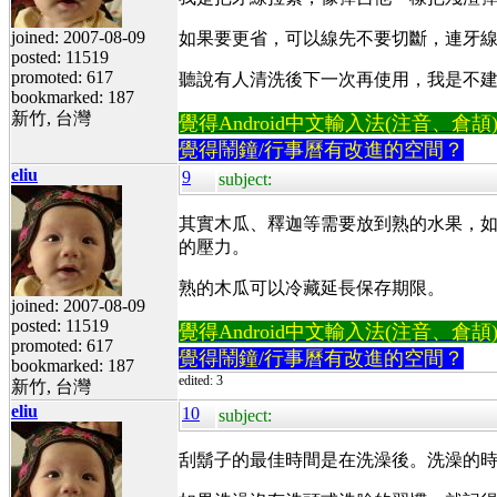
joined: 2007-08-09
如果要更省，可以線先不要切斷，連牙
posted: 11519
promoted: 617
聽說有人清洗後下一次再使用，我是不
bookmarked: 187
新竹, 台灣
覺得Android中文輸入法(注音、倉頡)不易
覺得鬧鐘/行事曆有改進的空間？
eliu
9
subject:
其實木瓜、釋迦等需要放到熟的水果，如
的壓力。
熟的木瓜可以冷藏延長保存期限。
joined: 2007-08-09
posted: 11519
覺得Android中文輸入法(注音、倉頡)不易
promoted: 617
覺得鬧鐘/行事曆有改進的空間？
bookmarked: 187
edited: 3
新竹, 台灣
eliu
10
subject:
刮鬍子的最佳時間是在洗澡後。洗澡的時