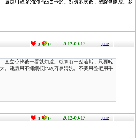
推剪，這是用塑膠的的凹凸去卡的。拆裝多次後，塑膠會斷裂。多
2012-09-17
0
0
quote
，直立晾乾後一看就知道。就算有一點油垢，只要晾
大。建議用不鏽鋼筷比較容易清洗。不要用整把用手
2012-09-17
quote
0
0