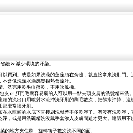
錢 & 減少環境的汙染。
可以買到。或是如果洗澡的蓮蓬頭在旁邊，就直接拿來洗肛門。
，不會像洗熱水澡感覺很熱會流汗。
精。洗完用乾毛巾擦乾，不用吹風機。
。包皮 or 肛門毛囊容易癢的人可以用一點去頭皮屑的洗髮精來洗
龍頭的流出口用噴射水流沖洗牙刷的刷毛數次，把髒水沖掉，這
用那麼常換牙刷。
布在水龍頭的水底下直接刷洗就差不多乾淨了。有沒有洗乾淨，
乾淨，或是用洗碗精洗沒戴手套滲入皮膚問題才更大。建議用不
夾菜的地方夾住刷，旋轉筷子數次洗不同的面。