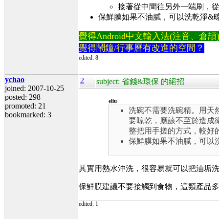
接著從中間往另外一端刷，
保鮮膜如果不油膩，可以洗乾淨&
覺得Android中文輸入法(注音、倉頡)不易
覺得鬧鐘/行事曆有改進的空間？
edited: 8
ychao
2
subject: 省錢&環保 的絕招
joined: 2007-10-25
posted: 298
eliu
promoted: 21
洗碗不需要洗碗精。用天
bookmarked: 3
要晾乾，應該不至於造成
整把用手搓的方式，較好
保鮮膜如果不油膩，可以
其實用熱水沖洗，很容易就可以把油垢
保鮮膜建議不要接觸到食物，這類產品
edited: 1