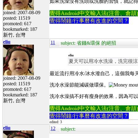
如果洗澡沒有洗頭或洗臉的習慣，就記
joined: 2007-08-09
覺得Android中文輸入法(注音、倉頡)不易
posted: 11519
覺得鬧鐘/行事曆有改進的空間？
promoted: 617
bookmarked: 187
新竹, 台灣
eliu
11
subject: 省錢&環保 的絕招
eliu
夏天可以用冷水洗澡，洗完很涼
最近流行用冷水/冰水潑自己，這個我每
joined: 2007-08-09
posted: 11519
洗冷水澡節能減碳做環保。
promoted: 617
bookmarked: 187
洗冷水澡搞不好有瘦身的效果，因為可以
新竹, 台灣
覺得Android中文輸入法(注音、倉頡)不易
覺得鬧鐘/行事曆有改進的空間？
edited: 3
eliu
12
subject: