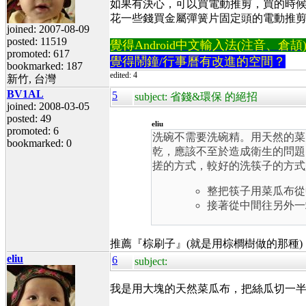
如果有決心，可以買電動推剪，買的時候
花一些錢買金屬彈簧片固定頭的電動推
joined: 2007-08-09
posted: 11519
覺得Android中文輸入法(注音、倉頡)不易
promoted: 617
覺得鬧鐘/行事曆有改進的空間？
bookmarked: 187
edited: 4
新竹, 台灣
BV1AL
5
subject: 省錢&環保 的絕招
joined: 2008-03-05
posted: 49
eliu
promoted: 6
洗碗不需要洗碗精。用天然的菜
bookmarked: 0
乾，應該不至於造成衛生的問題
搓的方式，較好的洗筷子的方式
整把筷子用菜瓜布從
接著從中間往另外一
推薦『棕刷子』(就是用棕櫚樹做的那種
eliu
6
subject:
我是用大塊的天然菜瓜布，把絲瓜切一