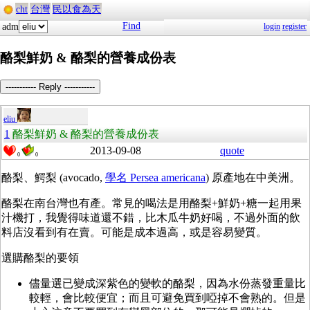
cht
台灣
民以食為天
Find
adm
login
register
酪梨鮮奶 & 酪梨的營養成份表
----------- Reply -----------
eliu
1
酪梨鮮奶 & 酪梨的營養成份表
2013-09-08
quote
0
0
酪梨、
鰐梨 (avocado,
學名 Persea americana
) 原產地在中美洲。
酪梨在南台灣也有產。常見的喝法是用酪梨+鮮奶+糖一起用果
汁機打，我覺得味道還不錯，比木瓜牛奶好喝，不過外面的飲
料店沒看到有在賣。可能是成本過高，或是容易變質。
選購酪梨的要領
儘量選已變成深紫色的變軟的酪梨，因為水份蒸發重量比
較輕，會比較便宜；而且可避免買到啞掉不會熟的。但是