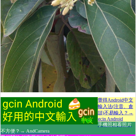
覺得Android中文
輸入法(注音、倉
頡)不易輸入？→
gcin Android
手機照相看照片
不方便？→ AndCamera