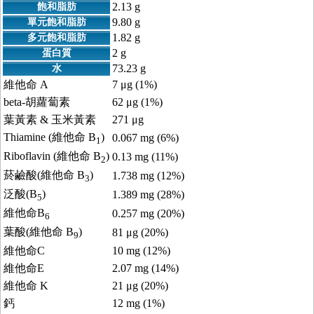
2.13 g
飽和脂肪
9.80 g
單元飽和脂肪
1.82 g
多元飽和脂肪
2 g
蛋白質
73.23 g
水
維他命 A
7 μg (1%)
beta-胡蘿蔔素
62 μg (1%)
葉黃素 & 玉米黃素
271 μg
Thiamine (維他命 B
)
0.067 mg (6%)
1
Riboflavin (維他命 B
)
0.13 mg (11%)
2
菸鹼酸(維他命 B
)
1.738 mg (12%)
3
泛酸(B
)
1.389 mg (28%)
5
維他命B
0.257 mg (20%)
6
葉酸(維他命 B
)
81 μg (20%)
9
維他命C
10 mg (12%)
維他命E
2.07 mg (14%)
維他命 K
21 μg (20%)
鈣
12 mg (1%)