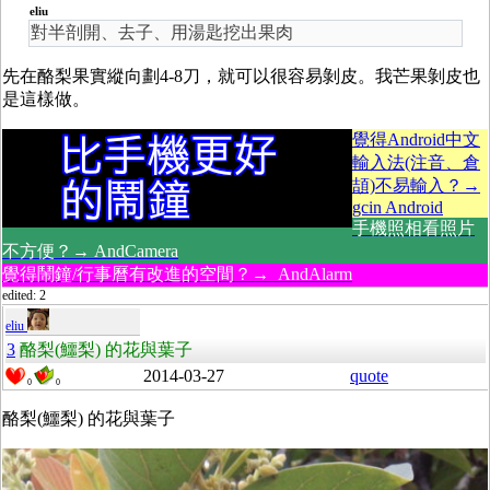
eliu
對半剖開、去子、用湯匙挖出果肉
先在酪梨果實縱向劃4-8刀，就可以很容易剝皮。我芒果剝皮也
是這樣做。
覺得Android中文
輸入法(注音、倉
頡)不易輸入？→
gcin Android
手機照相看照片
不方便？→ AndCamera
覺得鬧鐘/行事曆有改進的空間？→ AndAlarm
edited: 2
eliu
3
酪梨(鱷梨) 的花與葉子
2014-03-27
quote
0
0
酪梨(鱷梨) 的花與葉子