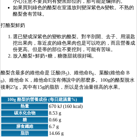
小心注意不要買到有變黑部位的，那可能是爛掉的。
如果買到綠色的酪梨在室溫放到變深紫色&變軟。不熟的
酪梨會有苦味。
打酪梨鮮奶
選已變成深紫色的變軟的酪梨。對半剖開、去子、用湯匙
挖出果肉，靠近皮的綠色果肉也是可以吃的，而且營養成
份更高。但是蒂的部位不要挖到，可能有苦味。
放入酪梨+鮮奶+糖，糖微甜就很好喝。
酪梨含最多的維他命是 泛酸(B
)、維他命B
、葉酸(維他命 B
5
6
)、維他命 K，維他命E沒有傳說中的那麼多。100g的酪梨脫水
9
後剩27g，其中有15g的脂肪，所以是含油量很高的水果。
100g 酪梨的營養成份 (每日建議量%)
670 kJ (160 kcal)
熱量
8.53 g
碳水化合物
0.66 g
糖
6.7 g
膳食纖維
14.66 g
脂肪