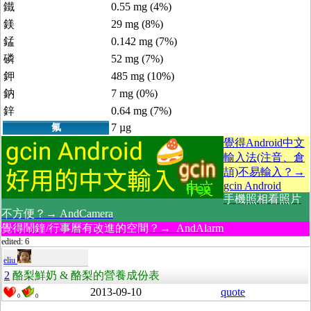
鐵
0.55 mg (4%)
鎂
29 mg (8%)
錳
0.142 mg (7%)
磷
52 mg (7%)
鉀
485 mg (10%)
鈉
7 mg (0%)
鋅
0.64 mg (7%)
7 µg
氟
覺得Android中文
輸入法(注音、倉
頡)不易輸入？→
gcin Android
手機照相看照片
不方便？→ AndCamera
覺得鬧鐘/行事曆有改進的空間？→ AndAlarm
edited: 6
eliu
2
酪梨鮮奶 & 酪梨的營養成份表
2013-09-10
quote
0
0