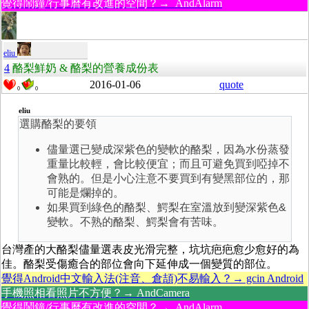
覺得鬧鐘/行事曆有改進的空間？→ AndAlarm
eliu
4
酪梨鮮奶 & 酪梨的營養成份表
2016-01-06
quote
0
0
eliu
選購酪梨的要領
儘量選已變成深紫色的變軟的酪梨，因為水份蒸發
重量比較輕，會比較便宜；而且可避免買到啞掉不
會熟的。但是小心注意不要買到有變黑部位的，那
可能是爛掉的。
如果買到綠色的酪梨
、
鰐梨
在室溫放到變深紫色&
變軟。不熟的酪梨
、
鰐梨
會有苦味。
台灣產的大酪梨儘量選表皮光滑完整，坑坑疤疤愈少愈好的為
佳。酪梨受傷癒合的部位會向下延伸成一個變質的部位。
覺得Android中文輸入法(注音、倉頡)不易輸入？→ gcin Android
手機照相看照片不方便？→ AndCamera
覺得鬧鐘/行事曆有改進的空間？→ AndAlarm