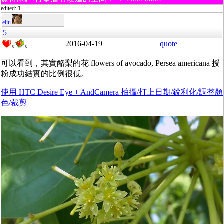
edited: 1
eliu
5
2016-04-19
quote
0
0
可以看到，其實酪梨的花 flowers of avocado, Persea americana 授
粉成功結實的比例很低。
使用 HTC Desire Eye + AndCamera 拍攝/打上日期/銳利化/調整顏
色/裁剪