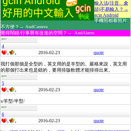
輸入法(注音、倉
頡)不易輸入？→
gcin Android
手機照相看照片
不方便？→ AndCamera
覺得鬧鐘/行事曆有改進的空間？→ AndAlarm
guest
4
2016-02-23
quote
0
0
我打個那個是全型的，英文用的是羊型的。嚴格來說，英文用
的那個打出來也是錯的，要用排版軟體才能排得出來。
guest
5
2016-02-23
quote
0
0
s/
羊型/半型/
guest
6
2016-02-23
quote
0
0