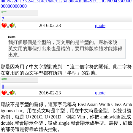
http://220.133.241.31/tex/latex123/node4.html#SECTION004330000
00000000000
guest
7
2016-02-23
quote
0
0
guest
我打個那個是全型的，英文用的是羊型的。嚴格來說，
英文用的那個打出來也是錯的，要用排版軟體才能排得
出來。
那是因為用了中文字型對應到 “ ” 這二個字符的關係。此二字符
在常用的的西文字型都有所謂「半型」的對應。
guest
8
2016-02-23
quote
0
0
應該不是字型的關係，這類字元稱為 East Asian Width Class Amb
iguous char。用在英文時是半型，用在中文時是全型。以雙引號
為例，就是 U+201C, U+201D。例如 Vim，你把 ambiwidth 設成
double 就會顯示全型，設成 single 就會顯示成半型。最後，細節
的部份還是得靠軟體去控制。