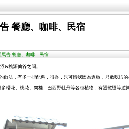
馬告 餐廳、咖啡、民宿
路 鑫園馬告 餐廳、咖啡、民宿
浮&桃源仙谷之間。
的做法，有多一些配料，很香，只可惜我因為過敏，只敢吃蝦的
很多櫻花、桃花、肉桂、巴西野牡丹等各種植物，有盪鞦韆等遊