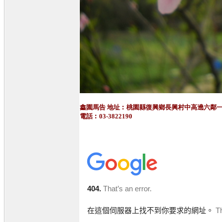
鑫園
馬告 地址︰桃園縣復興鄉長興村中高遶六鄰
電話︰03-3822190