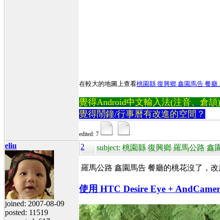
在較大的地圖上查看
桃園縣 復興鄉
鑫園馬告 餐廳
覺得Android中文輸入法(注音、倉頡)不易
覺得鬧鐘/行事曆有改進的空間？
edited: 7
eliu
2
subject: 桃園縣 復興鄉 羅馬公
羅馬公路 鑫園馬告 餐廳的
桃花沒了，改
使用 HTC Desire Eye + And
joined: 2007-08-09
posted: 11519