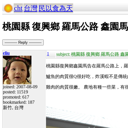
cht
台灣
民以食為天
桃園縣 復興鄉 羅馬公路 鑫園
----------- Reply -----------
eliu
1
subject: 桃園縣 復興鄉 羅馬公
桃園縣復興鄉鑫園馬告在羅馬公路上，羅
鱸魚的肉質很Q很好吃，炸溪蝦不是傳統
joined: 2007-08-09
雞肉的肉質很嫩。 農地有種一些菜，有
posted: 11519
promoted: 617
bookmarked: 187
新竹, 台灣