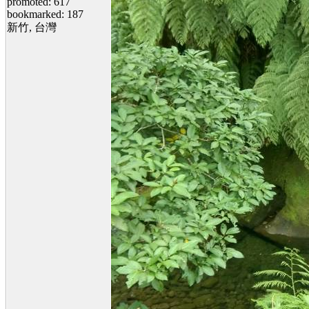
promoted: 617
bookmarked: 187
新竹, 台灣