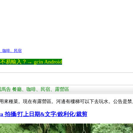
、咖啡、民宿
輸入？→ gcin Android
路 鑫園馬告 餐廳、咖啡、民宿、露營區
用來種菜。現在有露營區。河邊有樓梯可以下去玩水。公告是禁
Camera 拍攝/打上日期&文字/銳利化/裁剪