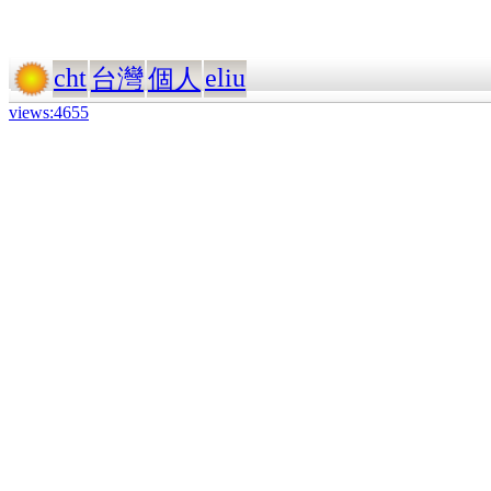
cht
eliu
台灣
個人
views:4655