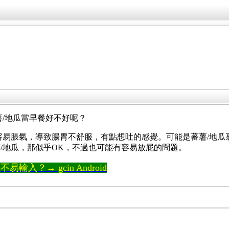
薯/地瓜當早餐好不好呢？
容易脹氣，導致腸胃不舒服，有點想吐的感覺。可能是蕃薯/地瓜
/地瓜，那似乎OK，不過也可能有容易放屁的問題。
輸入？→ gcin Android