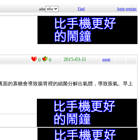
Find
login
register
adm
2015-03-11
0
0
quote
裏面的
寡糖會導致腸胃裡的細菌分解出氣體，導致脹氣。早上