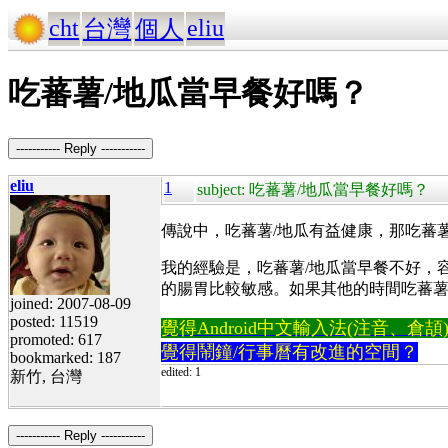
cht
eliu
台灣
個人
吃蕃薯/地瓜當早餐好嗎？
----------- Reply -----------
eliu
1
subject: 吃蕃薯/地瓜當早餐好嗎？
傳說中，吃蕃薯/地瓜有益健康，那吃蕃
我的經驗是，吃蕃薯/地瓜當早餐不好，
的腸胃比較敏感。如果其他的時間吃蕃薯
joined: 2007-08-09
posted: 11519
覺得Android中文輸入法(注音、倉頡)不易
promoted: 617
覺得鬧鐘/行事曆有改進的空間？
bookmarked: 187
edited: 1
新竹, 台灣
----------- Reply -----------