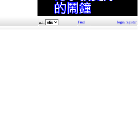
Find
login
register
adm