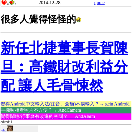
2014-12-28
quote
0
0
很多人覺得怪怪的
新任北捷董事長賀陳
旦︰高鐵財改利益分
配 讓人毛骨悚然
覺得Android中文輸入法(注音、倉頡)不易輸入？→ gcin Android
手機照相看照片不方便？→ AndCamera
覺得鬧鐘/行事曆有改進的空間？→ AndAlarm
edited: 1
eliu