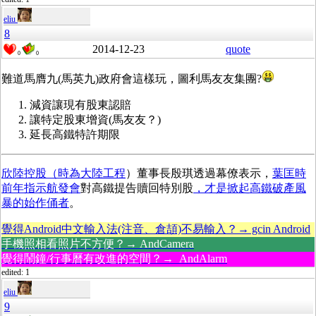
eliu
8
2014-12-23
quote
0
0
難道馬膺九(馬英九)政府會這樣玩，圖利馬友友集團?
減資讓現有股東認賠
讓特定股東增資(馬友友？)
延長高鐵特許期限
欣陸控股（時為大陸工程
）董事長殷琪透過幕僚表示，
葉匡時
前年指示航發會
對高鐵提告贖回特別股
，才是掀起高鐵破產風
暴的始作俑者
。
覺得Android中文輸入法(注音、倉頡)不易輸入？→ gcin Android
手機照相看照片不方便？→ AndCamera
覺得鬧鐘/行事曆有改進的空間？→ AndAlarm
edited: 1
eliu
9