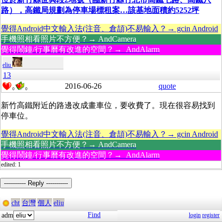
路），高鐵局規劃為停車場標租案…
該基地面積約5252坪
覺得Android中文輸入法(注音、倉頡)不易輸入？→ gcin Android
手機照相看照片不方便？→ AndCamera
覺得鬧鐘/行事曆有改進的空間？→ AndAlarm
eliu
13
2016-06-26
quote
0
0
新竹高鐵附近的路邊改成畫車位，要收費了。現在很容易找到
停車位。
覺得Android中文輸入法(注音、倉頡)不易輸入？→ gcin Android
手機照相看照片不方便？→ AndCamera
覺得鬧鐘/行事曆有改進的空間？→ AndAlarm
edited: 1
----------- Reply -----------
cht
台灣
個人
eliu
Find
adm
login
register