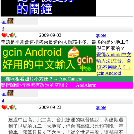
eliu
3
2009-09-03
quote
0
0
問題是平常會這樣搭乘長途的人應該不多。最多的是外地工作
假日回家的？
覺得Android中文
輸入法(注音、倉
頡)不易輸入？→
gcin Android
手機照相看照片不方便？→ AndCamera
覺得鬧鐘/行事曆有改進的空間？→ AndAlarm
eliu
4
2009-09-23
quote
0
0
建過中山高、北二高、台北捷運的歐晉德說，興建期遇
到了世紀的九二一大地震，但台灣高鐵只比預期晚一年
通車。預算只超支了六％，「從全世界來看，這都是不