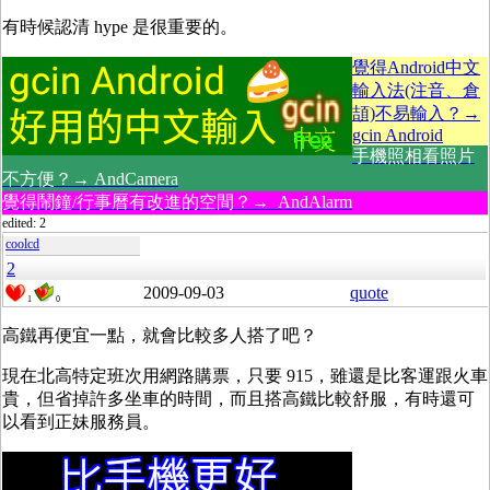
有時候認清 hype 是很重要的。
覺得Android中文
輸入法(注音、倉
頡)不易輸入？→
gcin Android
手機照相看照片
不方便？→ AndCamera
覺得鬧鐘/行事曆有改進的空間？→ AndAlarm
edited: 2
coolcd
2
2009-09-03
quote
1
0
高鐵再便宜一點，就會比較多人搭了吧？
現在北高特定班次用網路購票，只要 915，雖還是比客運跟火車
貴，但省掉許多坐車的時間，而且搭高鐵比較舒服，有時還可
以看到正妹服務員。