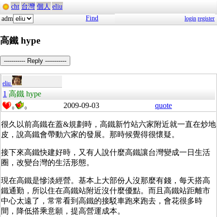
cht
台灣
個人
eliu
Find
adm
login
register
高鐵 hype
----------- Reply -----------
eliu
1
高鐵 hype
2009-09-03
quote
0
0
很久以前高鐵在蓋&規劃時，高鐵新竹站六家附近就一直在炒地
皮，說高鐵會帶動六家的發展。那時候覺得很懷疑。
接下來高鐵快建好時，又有人說什麼高鐵讓台灣變成一日生活
圈，改變台灣的生活形態。
現在高鐵是慘淡經營。基本上大部份人沒那麼有錢，每天搭高
鐵通勤，所以住在高鐵站附近沒什麼優點。而且高鐵站距離市
中心太遠了，常常看到高鐵的接駁車跑來跑去，會花很多時
間，降低搭乘意願，提高營運成本。