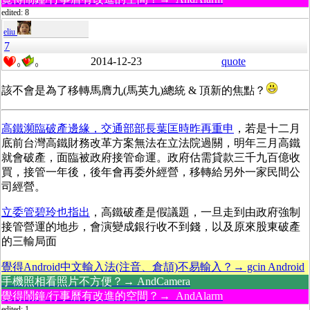
edited: 8
eliu
7
2014-12-23
quote
0
0
該不會是為了移轉馬膺九(馬英九)總統 & 頂新的焦點？
高鐵瀕臨破產邊緣，交通部部長葉匡時昨再重申
，若是十二月
底前台灣高鐵財務改革方案無法在立法院過關，明年三月高鐵
就會破產，面臨被政府接管命運。政府估需貸款三千九百億收
買，接管一年後，後年會再委外經營，移轉給另外一家民間公
司經營。
立委管碧玲也指出
，高鐵破產是假議題，一旦走到由政府強制
接管營運的地步，會演變成銀行收不到錢，以及原來股東破產
的三輸局面
覺得Android中文輸入法(注音、倉頡)不易輸入？→ gcin Android
手機照相看照片不方便？→ AndCamera
覺得鬧鐘/行事曆有改進的空間？→ AndAlarm
edited: 1