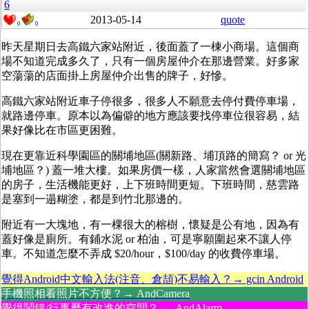
6
2013-05-14
quote
0
0
昨天星期日去高鐵六家站附近，後面蓋了一棟小商場。這個商
場不知道完成多久了，只有一個房屋仲介在那邊營業。好多家
空蕩蕩的店面掛上房屋仲介出售的牌子，好慘。
高鐵六家站附近車子停很多，很多人不願意去停付費停車場，
就路邊停車。原本以為偏僻的地方應該要找停車位很容易，結
果好像比在市區更困難。
現在更靠近科學園區的關埔地區(關新路、埔頂路的簡寫？ or 光
埔地區？) 蓋一堆大樓。如果房價一樣，人家當然會選關埔地區
的房子，生活機能更好，上下班時間更短。下班時間，慈雲路
是塞到一遢糊塗，都是到竹北那邊的。
附近有一大塊地，有一棵很大的榕樹，懷疑是公有地，因為有
蓋好像是廁所。有鋪水泥 or 柏油，可是寧願圍起來不讓人停
車。不知道怎麼不弄成 $20/hour，$100/day 的收費停車場。
覺得Android中文輸入法(注音、倉頡)不易輸入？→ gcin Android
手機照相看照片不方便？→ AndCamera
覺得鬧鐘/行事曆有改進的空間？→ AndAlarm