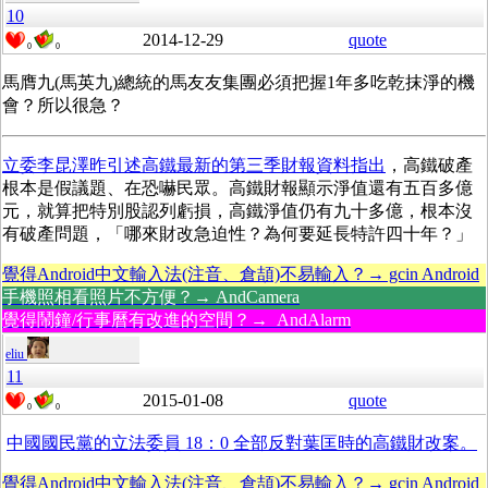
10
2014-12-29
quote
0
0
馬膺九(馬英九)總統的馬友友集團必須把握1年多吃乾抹淨的機
會？所以很急？
立委李昆澤昨引述高鐵最新的第三季財報資料指出
，高鐵破產
根本是假議題、在恐嚇民眾。高鐵財報顯示淨值還有五百多億
元，就算把特別股認列虧損，高鐵淨值仍有九十多億，根本沒
有破產問題，「哪來財改急迫性？為何要延長特許四十年？」
覺得Android中文輸入法(注音、倉頡)不易輸入？→ gcin Android
手機照相看照片不方便？→ AndCamera
覺得鬧鐘/行事曆有改進的空間？→ AndAlarm
eliu
11
2015-01-08
quote
0
0
中國國民黨的立法委員 18：0 全部反對葉匡時的高鐵財改案。
覺得Android中文輸入法(注音、倉頡)不易輸入？→ gcin Android