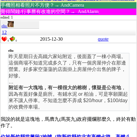
手機照相看照片不方便？→ AndCamera
覺得鬧鐘/行事曆有改進的空間？→ AndAlarm
edited: 1
eliu
12
2015-12-30
quote
0
0
eliu
昨天星期日去高鐵六家站附近，後面蓋了一棟小商場。
這個商場不知道完成多久了，只有一個房屋仲介在那邊
營業。好多家空蕩蕩的店面掛上房屋仲介出售的牌子，
好慘。
…
附近有一大塊地，有一棵很大的榕樹，懷疑是公有地
，
因為有蓋好像是廁所。有鋪水泥 or 柏油，可是寧願圍起
來不讓人停車。不知道怎麼不弄成 $20/hour，$100/day
的收費停車場。
我說的就是這塊地，馬膺九(馬英九)政府擺爛那麼久，終於有動
作了。
位於新竹縣世興段2地號（臨新竹縣竹北市高鐵七路、高鐵八