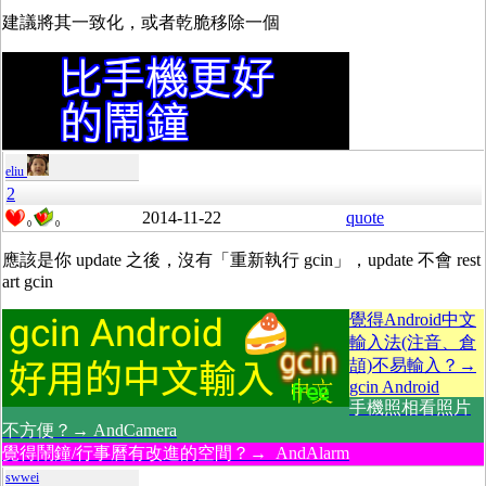
建議將其一致化，或者乾脆移除一個
eliu
2
2014-11-22
quote
0
0
應該是你 update 之後，沒有「重新執行 gcin」，update 不會 rest
art gcin
覺得Android中文
輸入法(注音、倉
頡)不易輸入？→
gcin Android
手機照相看照片
不方便？→ AndCamera
覺得鬧鐘/行事曆有改進的空間？→ AndAlarm
swwei