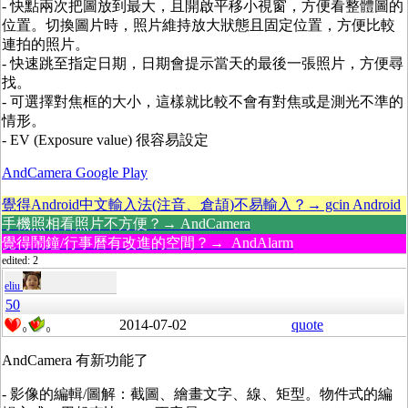
- 快點兩次把圖放到最大，且開啟平移小視窗，方便看整體圖的
位置。切換圖片時，照片維持放大狀態且固定位置，方便比較
連拍的照片。
- 快速跳至指定日期，日期會提示當天的最後一張照片，方便尋
找。
- 可選擇對焦框的大小，這樣就比較不會有對焦或是測光不準的
情形。
- EV (Exposure value) 很容易設定
AndCamera Google Play
覺得Android中文輸入法(注音、倉頡)不易輸入？→ gcin Android
手機照相看照片不方便？→ AndCamera
覺得鬧鐘/行事曆有改進的空間？→ AndAlarm
edited: 2
eliu
50
2014-07-02
quote
0
0
AndCamera 有新功能了
- 影像的編輯/圖解：截圖、繪畫文字、線、矩型。物件式的編