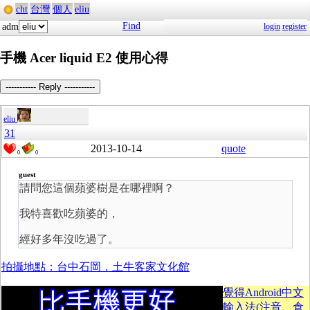
cht
台灣
個人
eliu
Find
adm
login
register
手機 Acer liquid E2 使用心得
----------- Reply -----------
eliu
31
2013-10-14
quote
0
0
guest
請問您這個蘋婆樹是在哪裡啊？
我特喜歡吃蘋婆的，
經好多年沒吃過了。
拍攝地點：台中石岡．土牛客家文化館
覺得Android中文
輸入法(注音、倉