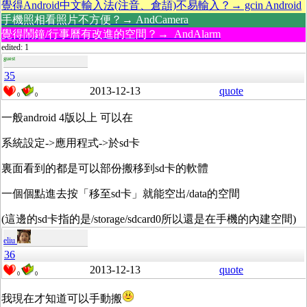
覺得Android中文輸入法(注音、倉頡)不易輸入？→ gcin Android
手機照相看照片不方便？→ AndCamera
覺得鬧鐘/行事曆有改進的空間？→ AndAlarm
edited: 1
guest
35
2013-12-13
quote
0
0
一般android 4版以上 可以在
系統設定->應用程式->於sd卡
裏面看到的都是可以部份搬移到sd卡的軟體
一個個點進去按「移至sd卡」就能空出/data的空間
(這邊的sd卡指的是/storage/sdcard0所以還是在手機的內建空間)
eliu
36
2013-12-13
quote
0
0
我現在才知道可以手動搬