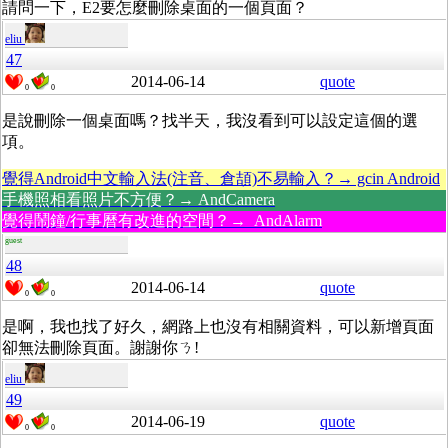
請問一下，E2要怎麼刪除桌面的一個頁面？
eliu
47
2014-06-14
quote
0
0
是說刪除一個桌面嗎？找半天，我沒看到可以設定這個的選
項。
覺得Android中文輸入法(注音、倉頡)不易輸入？→ gcin Android
手機照相看照片不方便？→ AndCamera
覺得鬧鐘/行事曆有改進的空間？→ AndAlarm
guest
48
2014-06-14
quote
0
0
是啊，我也找了好久，網路上也沒有相關資料，可以新增頁面
卻無法刪除頁面。謝謝你ㄋ!
eliu
49
2014-06-19
quote
0
0