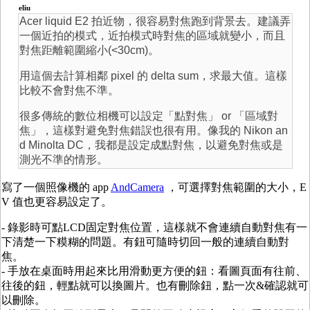
eliu
Acer liquid E2 拍近物，很容易對焦跑到背景去。建議弄
一個近拍的模式，近拍模式時對焦的區域就變小，而且
對焦距離範圍縮小(<30cm)。
用這個去計算相鄰 pixel 的 delta sum，求最大值。這樣
比較不會對焦不準。
很多傳統的數位相機可以設定「點對焦」 or 「區域對
焦」，這樣對避免對焦錯誤也很有用。像我的 Nikon an
d Minolta DC，我都是設定成點對焦，以避免對焦或是
測光不準的情形。
寫了一個照像機的 app
AndCamera
，可選擇對焦範圍的大小，E
V 值也更容易設定了。
- 錄影時可點LCD固定對焦位置，這樣就不會連續自動對焦有一
下清楚一下糢糊的問題。有鈕可隨時切回一般的連續自動對
焦。
- 手放在桌面時用起來比用滑動更方便的鈕：看圖頁面有往前、
往後的鈕，輕點就可以換圖片。也有刪除鈕，點一次&確認就可
以刪除。