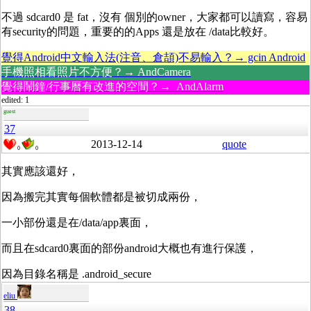
不過 sdcard0 是 fat，沒有 個別的owner，大家都可以讀寫，容易
有security的問題，重要的的Apps 還是放在 /data比較好。
覺得Android中文輸入法(注音、倉頡)不易輸入？→ gcin Android
手機照相看照片不方便？→ AndCamera
覺得鬧鐘/行事曆有改進的空間？→ AndAlarm
edited: 1
guest
37
2013-12-14
quote
0
0
其實應該還好，
因為搬完其實每個軟體都是被切成兩份，
一小部份還是在/data/app裏面，
而且在sdcard0裏面的部份android大概也有進行保護，
因為目錄名稱是 .android_secure
eliu
38