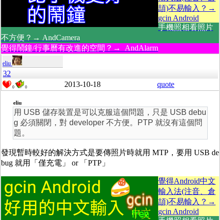
頡)不易輸入？→
gcin Android
手機照相看照片
不方便？→ AndCamera
覺得鬧鐘/行事曆有改進的空間？→ AndAlarm
eliu
32
2013-10-18
quote
0
0
eliu
用 USB 儲存裝置是可以克服這個問題，只是 USB debu
g 必須關閉，對 developer 不方便。PTP 就沒有這個問
題。
發現暫時較好的解決方式是要傳照片時就用 MTP，要用 USB de
bug 就用「僅充電」 or 「PTP」
覺得Android中文
輸入法(注音、倉
頡)不易輸入？→
gcin Android