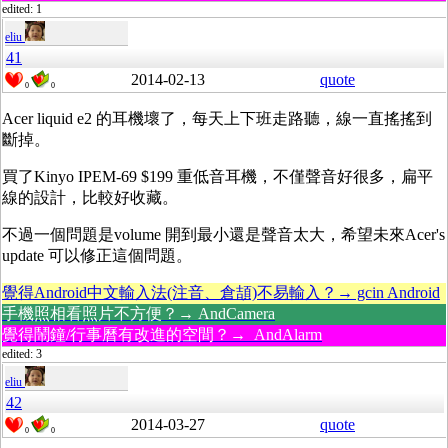
edited: 1
eliu
41
2014-02-13
quote
0
0
Acer liquid e2 的耳機壞了，每天上下班走路聽，線一直搖搖到
斷掉。
買了Kinyo IPEM-69 $199 重低音耳機，不僅聲音好很多，扁平
線的設計，比較好收藏。
不過一個問題是volume 開到最小還是聲音太大，希望未來Acer's
update 可以修正這個問題。
覺得Android中文輸入法(注音、倉頡)不易輸入？→ gcin Android
手機照相看照片不方便？→ AndCamera
覺得鬧鐘/行事曆有改進的空間？→ AndAlarm
edited: 3
eliu
42
2014-03-27
quote
0
0