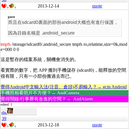
2013-12-14
quote
0
0
guest
而且在sdcard0裏面的部份android大概也有進行保護，
因為目錄名稱是 .android_secure
tmpfs
/storage/sdcard0/.android_secure tmpfs ro,relatime,size=0k,mod
e=000 0 0
這是暫存的檔案系統，關機會消失的。
看實際的數字，把 APP 搬到手機儲存 (sdcard0)，能釋放的空間
很有限，只有一小部份搬過去而已。
覺得Android中文輸入法(注音、倉頡)不易輸入？→ gcin Android
手機照相看照片不方便？→ AndCamera
覺得鬧鐘/行事曆有改進的空間？→ AndAlarm
edited: 1
eliu
39
2013-12-18
quote
0
0