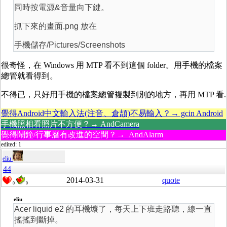
同時按電源&音量向下鍵。
抓下來的畫面.png 放在
手機儲存/Pictures/Screenshots
很奇怪，在 Windows 用 MTP 看不到這個 folder。用手機的檔案
總管就看得到。
不得已，只好用手機的檔案總管複製到別的地方，再用 MTP 看.
覺得Android中文輸入法(注音、倉頡)不易輸入？→ gcin Android
手機照相看照片不方便？→ AndCamera
覺得鬧鐘/行事曆有改進的空間？→ AndAlarm
edited: 1
eliu
44
2014-03-31
quote
0
0
eliu
Acer liquid e2 的耳機壞了，每天上下班走路聽，線一直
搖搖到斷掉。