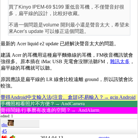
買了Kinyo IPEM-69 $199 重低音耳機，不僅聲音好很
多，扁平線的設計，比較好收藏。
不過一個問題是volume 開到最小還是聲音太大，希望未
來Acer's update 可以修正這個問題。
最新的 Acer liquid e2 update 已經解決聲音太大的問題。
建議 Acer 的耳機用這種扁平麵條線的耳機，FM收音機訊號會
強很多。原本插在 iMac USB 充電會沒辦法聽FM，
雜訊太多
，
扁平線的耳機就可以聽。
原因應該是扁平線的 LR 線會比較遠離 ground，所以訊號會比
較強。
覺得Android中文輸入法(注音、倉頡)不易輸入？→ gcin Android
手機照相看照片不方便？→ AndCamera
覺得鬧鐘/行事曆有改進的空間？→ AndAlarm
edited: 1
eliu
45
2014-04-13
quote