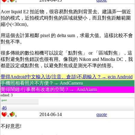
0
0
Acer liquid E2 拍近物，很容易對焦跑到背景去。建議弄一個近
拍的模式，近拍模式時對焦的區域就變小，而且對焦距離範圍
縮小(<30cm)。
用這個去計算相鄰 pixel 的 delta sum，求最大值。這樣比較不會
對焦不準。
很多傳統的數位相機可以設定「點對焦」 or 「區域對焦」，這
樣對避免對焦錯誤也很有用。像我的 Nikon and Minolta DC，我
都是設定成點對焦，以避免對焦或是測光不準的情形。
覺得Android中文輸入法(注音、倉頡)不易輸入？→ gcin Android
手機照相看照片不方便？→ AndCamera
覺得鬧鐘/行事曆有改進的空間？→ AndAlarm
edited: 3
guest
46
2014-06-14
quote
0
0
不好意思!