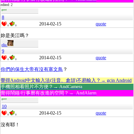
edited: 2
guest
8
2014-02-15
quote
0
0
妳是美江嗎？
eliu
9
2014-02-15
quote
0
0
你們的保生大帝有沒有塞文鳥
？
覺得Android中文輸入法(注音、倉頡)不易輸入？→ gcin Android
手機照相看照片不方便？→ AndCamera
覺得鬧鐘/行事曆有改進的空間？→ AndAlarm
guest
10
2014-02-15
quote
0
0
沒有耶！