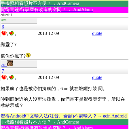
手機照相看照片不方便？→ AndCamera
覺得鬧鐘/行事曆有改進的空間？→ AndAlarm
edited: 1
guest
6
2013-12-09
quote
0
0
顯靈了?
還你你瘋了?
eliu
7
2013-12-09
quote
0
0
如果瘋了也是被你們搞瘋的，6am 就在敲鑼打鼓 冏。
吵到廟附近的人沒辦法睡覺，你們是不是覺得爽歪歪，所以在
敝站示威？
覺得Android中文輸入法(注音、倉頡)不易輸入？→ gcin Android
手機照相看照片不方便？→ AndCamera
覺得鬧鐘/行事曆有改進的空間？→ AndAlarm