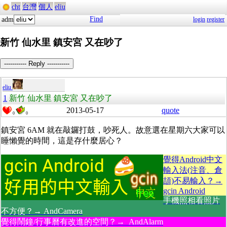
cht
台灣
個人
eliu
Find
adm
login
register
新竹 仙水里 鎮安宮 又在吵了
----------- Reply -----------
eliu
1
新竹 仙水里 鎮安宮 又在吵了
2013-05-17
quote
0
0
鎮安宮 6AM 就在敲鑼打鼓，吵死人。故意選在星期六大家可以
睡懶覺的時間，這是存什麼居心？
覺得Android中文
輸入法(注音、倉
頡)不易輸入？→
gcin Android
手機照相看照片
不方便？→ AndCamera
覺得鬧鐘/行事曆有改進的空間？→ AndAlarm