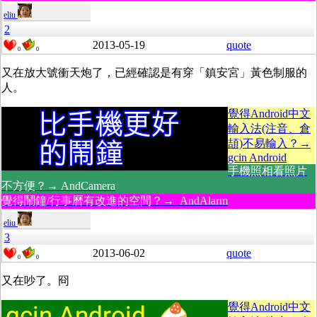
eliu
2
2013-05-19
quote
0
0
又在放大號衝天炮了，已經確認是有穿「鎮安宮」黃色制服的
人。
覺得Android中文
輸入法(注音、倉
頡)不易輸入？→
gcin Android
手機照相看照片
不方便？→ AndCamera
覺得鬧鐘/行事曆有改進的空間？→ AndAlarm
eliu
3
2013-06-02
quote
0
0
又在吵了。冏
覺得Android中文