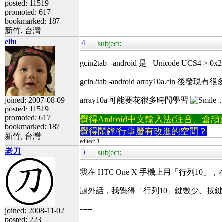
posted: 11519
promoted: 617
bookmarked: 187
新竹, 台灣
eliu
4
subject:
gcin2tab -android 是 Unicode UCS4 >
gcin2tab -android array10a.cin 後發
joined: 2007-08-09
array10a 可能要花很多時間學習
posted: 11519
promoted: 617
覺得Android中文輸入法(注音、倉頡)不易
bookmarked: 187
覺得鬧鐘/行事曆有改進的空間？
新竹, 台灣
edited: 1
老刀
5
subject:
我在 HTC One X 手機上用「行列10」
題外話，我覺得「行列10」鍵數少、按鍵
-----
joined: 2008-11-02
posted: 223