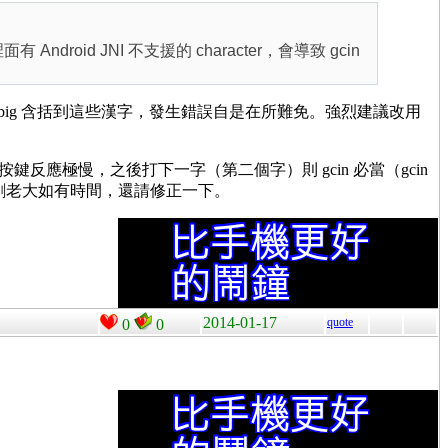
ndroid JNI 不支援的 character，會導致 gcin
 ar30-big 含括到這些漢字，發生錯誤自是在所難免。強烈建議改用
字的按鍵反應極慢，之後打下一字（第二個字）則 gcin 必當（gcin
希望劉老大如有時間，還請修正一下。
2014-01-17
quote
0
0