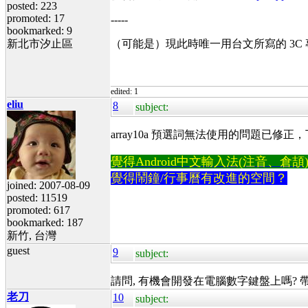
posted: 223
promoted: 17
-----
bookmarked: 9
新北市汐止區
（可能是）現此時唯一用台文所寫的 3C
edited: 1
eliu
8
subject:
array10a 預選詞無法使用的問題已修正，下一
覺得Android中文輸入法(注音、倉頡)不易
覺得鬧鐘/行事曆有改進的空間？
joined: 2007-08-09
posted: 11519
promoted: 617
bookmarked: 187
新竹, 台灣
guest
9
subject:
請問, 有機會開發在電腦數字鍵盤上嗎? 帶
老刀
10
subject: