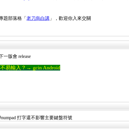
 專題部落格「
老刀烏白講
」，歡迎你入來交關
版會 release
輸入？→ gcin Android
numpad 打字還不影響主要鍵盤符號