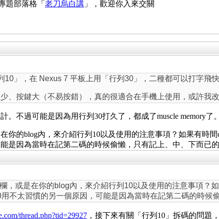
 專題部落格「
老刀烏白講
」，歡迎你入來交關
「行列10」，在 Nexus 7 平板上用「行列30」，二種都可以打字飛
數少、按鍵大（不易按錯），真的很適合在手機上使用，或許我改天
。不過可能是因為用行列30打久了，都成了muscle memor
你的blog內，來介紹行列10以及使用的注意事項？如果有時間d
可能是因為當時在記第二碼的時候偷懶，只有記上、中、下而已
，或是在你的blog內，來介紹行列10以及使用的注意事項？如
10用不太習慣的另一個原因，可能是因為當時在記第二碼的時候
ate.com/thread.php?tid=29927
，接下來有關「行列10」拆碼的問題，