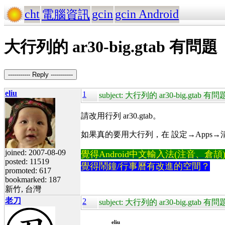
cht
gcin
gcin Android
電腦資訊
大行列的 ar30-big.gtab 有問題
----------- Reply -----------
eliu
1
subject: 大行列的 ar30-big.gtab 有問
請改用行列 ar30.gtab。
如果真的要用大行列，在 設定→Apps→清除 gci
joined: 2007-08-09
覺得Android中文輸入法(注音、倉頡)不易
posted: 11519
覺得鬧鐘/行事曆有改進的空間？
promoted: 617
bookmarked: 187
新竹, 台灣
老刀
2
subject: 大行列的 ar30-big.gtab 有問
eliu