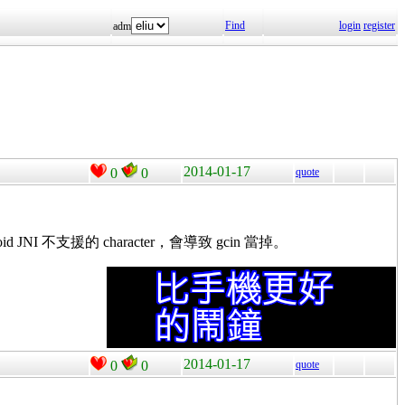
Find
login
register
adm
2014-01-17
0
0
quote
NI 不支援的 character，會導致 gcin 當掉。
2014-01-17
0
0
quote