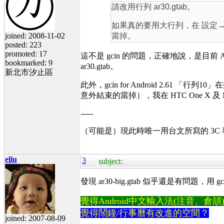
請改用行列 ar30.gtab。
如果真的要用大行列，在 設定→Apps→
joined: 2008-11-02
當掉。
posted: 223
promoted: 17
這不是 gcin 的問題，正確地說，是目前 A
bookmarked: 9
ar30.gtab。
新北市汐止區
此外，gcin for Android 2.6
意外結束的當掉），我在 HTC One X
-----
（可能是）現此時唯一用台文所寫的 3C
eliu
3
subject:
發現 ar30-big.gtab 似乎還是有問題，用 g
覺得Android中文輸入法(注音、倉頡)不易
覺得鬧鐘/行事曆有改進的空間？
joined: 2007-08-09