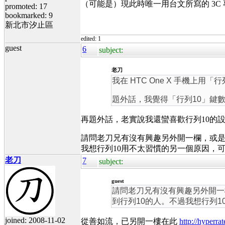
（可能是）現此時唯一用台文所寫的 3C
promoted: 17
bookmarked: 9
新北市汐止區
edited: 1
guest
6
subject:
老刀
我在 HTC One X 手機上用
題外話，我覺得「行列10」鍵
再題外話，老實說我還蠻喜歡行列10的設計
請問老刀兄有沒有興趣另外開一欄，或是在
我想行列10用不太習慣的另一個原因，
老刀
7
subject:
guest
請問老刀兄有沒有興趣另外開一欄
到行列10的人。不過我想行列
joined: 2008-11-02
從善如流，已另開一樓在此
http://hyperr