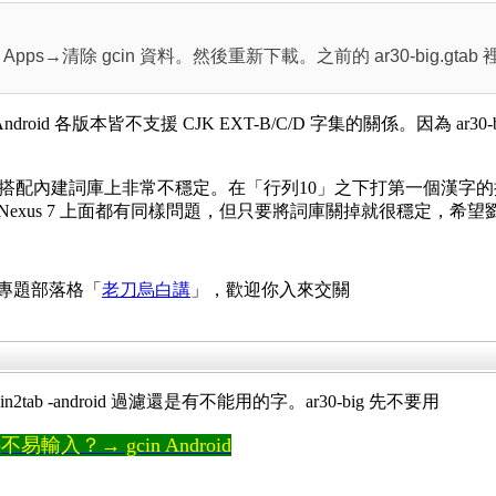
清除 gcin 資料。然後重新下載。之前的 ar30-big.gtab 裡面有 A
ndroid 各版本皆不支援 CJK EXT-B/C/D 字集的關係。因為
1 「行列10」在搭配內建詞庫上非常不穩定。在「行列10」之下打第一個漢
 及 Nexus 7 上面都有同樣問題，但只要將詞庫關掉就很穩定，
 專題部落格「
老刀烏白講
」，歡迎你入來交關
cin2tab -android 過濾還是有不能用的字。ar30-big 先不要用
輸入？→ gcin Android