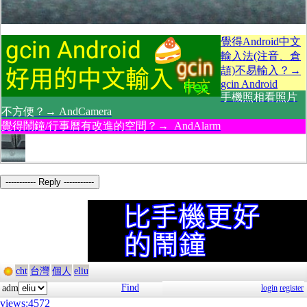
覺得Android中文
輸入法(注音、倉
頡)不易輸入？→
gcin Android
手機照相看照片
不方便？→ AndCamera
覺得鬧鐘/行事曆有改進的空間？→ AndAlarm
----------- Reply -----------
cht
台灣
個人
eliu
Find
adm
login
register
views:4572