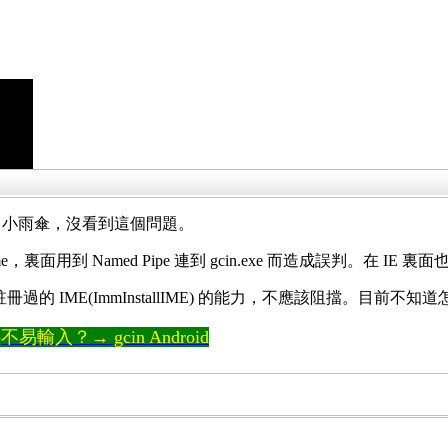
rira 小雨傘，沒看到這個問題。
cin0.ime，裏面用到 Named Pipe 連到 gcin.exe 而造成誤判
冊過的 IME(ImmInstallIME) 的能力，不應該阻擋。目前不知道怎
輸入？→ gcin Android