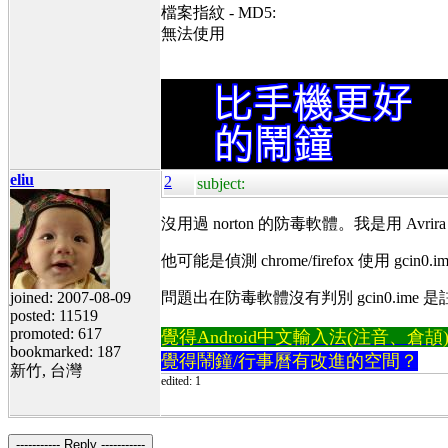
檔案指紋 - MD5:
無法使用
eliu
2
subject:
沒用過 norton 的防毒軟體。我是用 Av
他可能是偵測 chrome/firefox 使用 g
joined: 2007-08-09
問題出在防毒軟體沒有判別 gcin0.ime 是註
posted: 11519
promoted: 617
覺得Android中文輸入法(注音、倉頡)不易
bookmarked: 187
覺得鬧鐘/行事曆有改進的空間？
新竹, 台灣
edited: 1
----------- Reply -----------