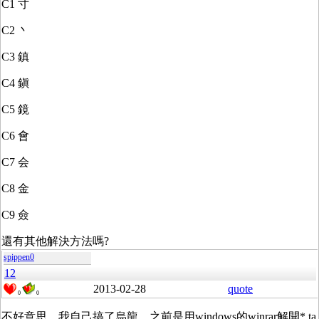
C1 寸
C2 丶
C3 鎮
C4 鎭
C5 鏡
C6 會
C7 会
C8 金
C9 僉
還有其他解決方法嗎?
spippen0
12
2013-02-28
quote
0
0
不好意思，我自己搞了烏龍，之前是用windows的winrar解開*.ta