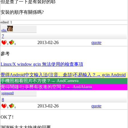
但是查了一下是有裝好的耶
安裝的順序有關係嗎?
edited: 1
eliu
7
2013-02-26
quote
0
0
參考
Linux/X window gcin 無法使用的檢查事項
覺得Android中文輸入法(注音、倉頡)不易輸入？→ gcin Android
手機照相看照片不方便？→ AndCamera
覺得鬧鐘/行事曆有改進的空間？→ AndAlarm
spippen0
8
2013-02-26
quote
0
0
OK了!
謝謝板主大大快速的回覆