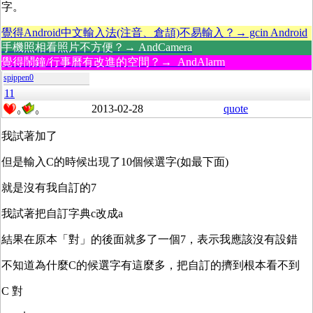
字。
覺得Android中文輸入法(注音、倉頡)不易輸入？→ gcin Android
手機照相看照片不方便？→ AndCamera
覺得鬧鐘/行事曆有改進的空間？→ AndAlarm
spippen0
11
2013-02-28
quote
0
0
我試著加了
但是輸入C的時候出現了10個候選字(如最下面)
就是沒有我自訂的7
我試著把自訂字典c改成a
結果在原本「對」的後面就多了一個7，表示我應該沒有設錯
不知道為什麼C的候選字有這麼多，把自訂的擠到根本看不到
C 對