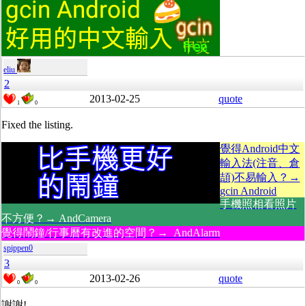
eliu
2
2013-02-25
quote
1
0
Fixed the listing.
覺得Android中文
輸入法(注音、倉
頡)不易輸入？→
gcin Android
手機照相看照片
不方便？→ AndCamera
覺得鬧鐘/行事曆有改進的空間？→ AndAlarm
spippen0
3
2013-02-26
quote
0
0
謝謝!