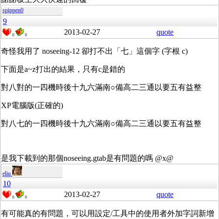
spippen0
9
2013-02-27
quote
0
0
奇怪我用了 noseeing-12 卻打不出「七」這個字 (字根 c)
下面是a~z打出的結果，只有c是錯的
對八對的一四機時後十九六滿南○備高二三通以要五有益整
XP電腦版(正確的)
對八七的一四機時後十九六滿南○備高二三通以要五有益整
是我下載到的那個noseeing.gtab是有問題的嗎 @x@
eliu
10
2013-02-27
quote
0
0
有可能真的有問題，可以用設定/工具中的使用者外加字詞新增