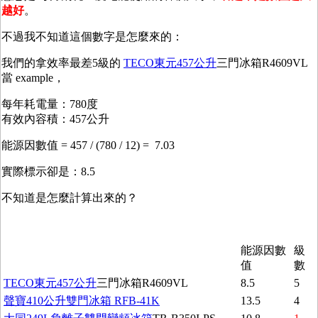
越好
。
不過我不知道這個數字是怎麼來的：
我們的拿效率最差5級的
TECO東元457公升
三門冰箱R4609VL
當 example，
每年耗電量：780度
有效內容積：457公升
能源因數值 = 457 / (780 / 12) = 7.03
實際標示卻是：8.5
不知道是怎麼計算出來的？
能源因數
級
值
數
TECO東元457公升
三門冰箱R4609VL
8.5
5
聲寶410公升雙門冰箱 RFB-41K
13.5
4