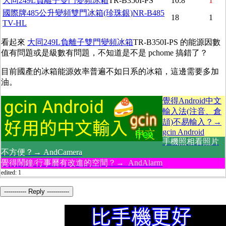
大同249L
負離子
雙門變頻冰箱
TR-B350I-PS
10.8
1
國際牌485公升變頻雙門冰箱(珍珠銀)NR-B485
18
1
TV-HL
看起來
大同249L負離子雙門變頻冰箱
TR-B350I-PS 的能源因數
值有問題或是級數有問題，不知道是不是 pchome 搞錯了？
目前國產的冰箱能源效率普遍不如日系的冰箱，這邊需要多加
油。
覺得Android中文
輸入法(注音、倉
頡)不易輸入？→
gcin Android
手機照相看照片
不方便？→ AndCamera
覺得鬧鐘/行事曆有改進的空間？→ AndAlarm
edited: 1
----------- Reply -----------