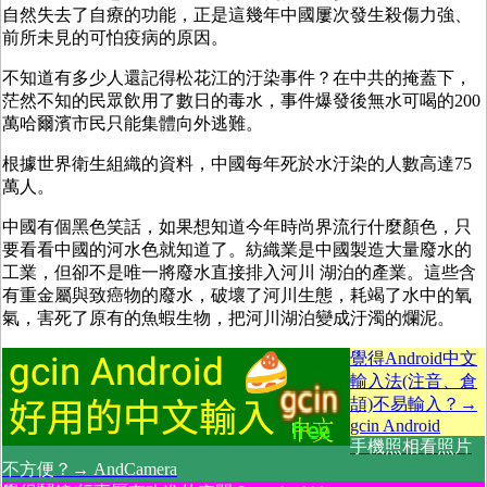
自然失去了自療的功能，正是這幾年中國屢次發生殺傷力強、
前所未見的可怕疫病的原因。
不知道有多少人還記得松花江的汙染事件？在中共的掩蓋下，
茫然不知的民眾飲用了數日的毒水，事件爆發後無水可喝的200
萬哈爾濱市民只能集體向外逃難。
根據世界衛生組織的資料，中國每年死於水汙染的人數高達75
萬人。
中國有個黑色笑話，如果想知道今年時尚界流行什麼顏色，只
要看看中國的河水色就知道了。紡織業是中國製造大量廢水的
工業，但卻不是唯一將廢水直接排入河川 湖泊的產業。這些含
有重金屬與致癌物的廢水，破壞了河川生態，耗竭了水中的氧
氣，害死了原有的魚蝦生物，把河川湖泊變成汙濁的爛泥。
覺得Android中文
輸入法(注音、倉
頡)不易輸入？→
gcin Android
手機照相看照片
不方便？→ AndCamera