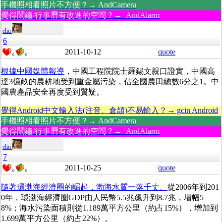
手機照相看照片不方便？→ AndCamera
覺得鬧鐘/行事曆有改進的空間？→ AndAlarm
eliu
6
2011-10-12
quote
0
0
根據中國媒體報導
，中國工程院院士羅錫文親口證實，中國高
達3億畝的農耕地受到重金屬污染，佔全國農田總數6分之1。中
國農產品安全再度受到質疑。
覺得Android中文輸入法(注音、倉頡)不易輸入？→ gcin Android
手機照相看照片不方便？→ AndCamera
覺得鬧鐘/行事曆有改進的空間？→ AndAlarm
eliu
7
2011-10-25
quote
0
0
隨著環渤海經濟圈的崛起，渤海水質一落千丈。
從2006年到201
0年，環渤海經濟圈GDP由人民幣5.5兆飆升到8.7兆，增幅5
8%；海水污染面積則從1.189萬平方公里（約占15%），增加到
1.699萬平方公里（約占22%）。