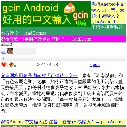
覺得Android中文
輸入法(注音、倉
頡)不易輸入？→
gcin Android
手機照相看照片
不方便？→ AndCamera
覺得鬧鐘/行事曆有改進的空間？→ AndAlarm
edited: 3
eliu
4
2011-01-28
quote
0
0
宜章縣梅田鎮是湖南省「百強鎮」之一
，素有「湘南煤都」和
「有色金屬之鄉」之稱，如今正遭到日益嚴重的化工污染：藍
天變成黑天，部份村莊糧食幾乎絕收，村 民斷飲，水井污水橫
流，白米變黑。當地村民選出代表多次到上級主管部門及郴州
市政府尋求解決污染問題。「每一次都是石沉大海！」。當地
媒體發表評論，批評 政府只顧招商引資，忽視民生和環保問
題。
覺得Android中文輸入法(注音、倉頡)不易輸入？→ gcin Android