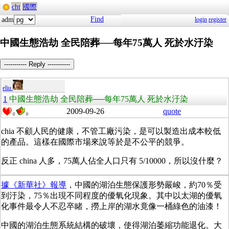
cht
國際
Find
adm
login
register
中國生態浩劫 全民陪葬──每年75萬人 死於水汙染
----------- Reply -----------
eliu
1
中國生態浩劫 全民陪葬──每年75萬人 死於水汙染
2009-09-26
quote
0
0
chia 不顧人民的健康，不管工廠污染，是可以製造出成本較低
的產品。這樣在國際市場來說等於是不公平的競爭。
反正 china 人多，75萬人佔全人口只有 5/10000，所以沒什麼？
據《新華社》報導
，中國的湖泊生態保護形勢嚴峻，約70％受
到汙染，75％出現不同程度的優氧化現象。其中以太湖的優氧
化事件最令人不忍卒睹，撈上岸的湖水竟像一桶綠色的油漆！
中國的湖泊生態系統結構的破壞，使得湖泊萎縮功能退化。大