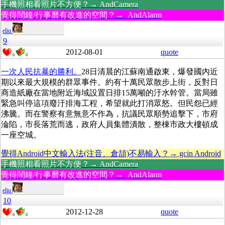
手機照相看照片不方便？→ AndCamera
覺得鬧鐘/行事曆有改進的空間？→ AndAlarm
eliu
9
2012-08-01
quote
0
0
一次人民抗暴的勝利。
28日清晨的江蘇南通啟東，爆發國內近
期以來最大規模的群眾事件。約有十萬民眾散步上街，反對日
商造紙廠在當地附近海域設置日排15萬噸的汙水幹管。當局雖
緊急叫停這項廢汙排海工程，希望就此打消眾怒。但民怨已經
沸騰。而在警察有意無意不作為，抗議民眾順勢追擊下，市府
淪陷，市長落荒而逃，政府人員集體潰散，整棟市政大樓頓成
一座空城。
覺得Android中文輸入法(注音、倉頡)不易輸入？→ gcin Android
手機照相看照片不方便？→ AndCamera
覺得鬧鐘/行事曆有改進的空間？→ AndAlarm
eliu
10
2012-12-28
quote
0
0