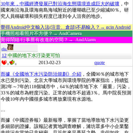
30年來，中國經濟發展已對沿海生態環境造成巨大的破壞
，中
國東南沿海及環海南島海域附近的珊瑚礁已至少縮減80％。研
究人員稱破壞和損失程度已達到令人沮喪的地步。
覺得Android中文輸入法(注音、倉頡)不易輸入？→ gcin Android
手機照相看照片不方便？→ AndCamera
覺得鬧鐘/行事曆有改進的空間？→ AndAlarm
eliu
12
中國的地下水汙染更可怕
2013-02-23
quote
0
0
而據《全國地下水污染防治規劃》介紹
，全國90％的城市地下
水已受到污染。北京大學城市與環境學院的專家指出，持續監
測2年～7年的118個城市中，64％的城市地下水「嚴重」污染，
33％的城市為輕度污染。正常的城市不超過3％。馬中院長預測
今後10年內中國很多城市將放棄現有水源地。
…
而據《中國證券報》最新報導，掌握了當地導致地下水污染更
多細節的證據。該報記者實地調查瞭解，濰坊眾多中小企業鑿
井排污在當地已非秘密，且近年來呈蔓延之勢。非但如此，在