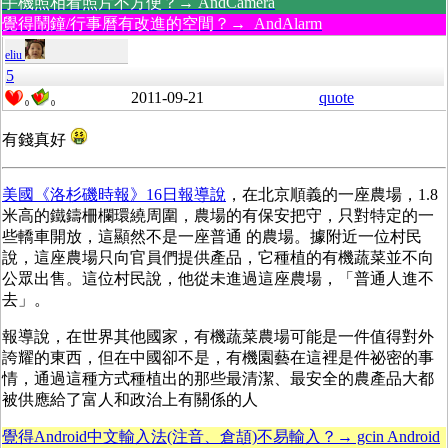
手機照相看照片不方便？→ AndCamera
覺得鬧鐘/行事曆有改進的空間？→ AndAlarm
eliu
5
2011-09-21
quote
0
0
有錢真好
美國《洛杉磯時報》16日報導說
，在北京順義的一座農場，1.8
米高的鐵鑄柵欄環繞周圍，農場的有保安把守，只對特定的一
些轎車開放，這顯然不是一座普通 的農場。據附近一位村民
說，這座農場只向官員們提供產品，它種植的有機蔬菜並不向
公眾出售。這位村民說，他從未進過這座農場，「普通人進不
去」。
報導說，在世界其他國家，有機蔬菜農場可能是一件值得對外
誇耀的東西，但在中國卻不是，有機園藝在這裡是件祕密的事
情，通過這種方式種植出的那些最清潔、最安全的農產品大都
被供應給了富人和政治上有關係的人
覺得Android中文輸入法(注音、倉頡)不易輸入？→ gcin Android