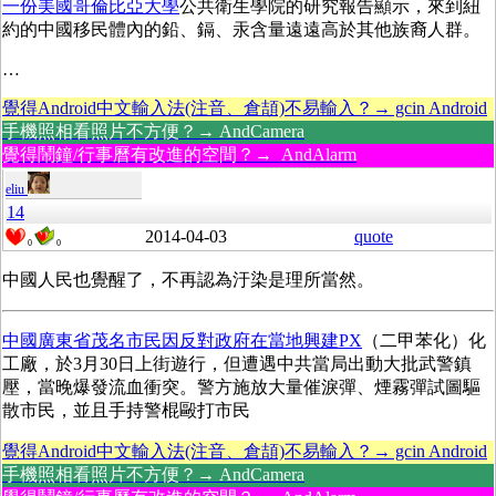
一份美國哥倫比亞大學
公共衛生學院的研究報告顯示，來到紐
約的中國移民體內的鉛、鎘、汞含量遠遠高於其他族裔人群。
…
覺得Android中文輸入法(注音、倉頡)不易輸入？→ gcin Android
手機照相看照片不方便？→ AndCamera
覺得鬧鐘/行事曆有改進的空間？→ AndAlarm
eliu
14
2014-04-03
quote
0
0
中國人民也覺醒了，不再認為汙染是理所當然。
中國廣東省茂名市民因反對政府在當地興建PX
（二甲苯化）化
工廠，於3月30日上街遊行，但遭遇中共當局出動大批武警鎮
壓，當晚爆發流血衝突。警方施放大量催淚彈、煙霧彈試圖驅
散市民，並且手持警棍毆打市民
覺得Android中文輸入法(注音、倉頡)不易輸入？→ gcin Android
手機照相看照片不方便？→ AndCamera