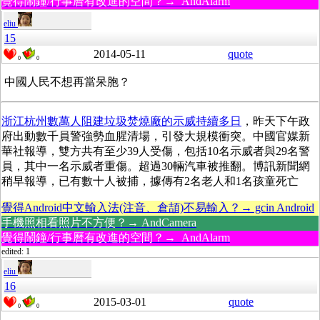
覺得鬧鐘/行事曆有改進的空間？→ AndAlarm
eliu
15
2014-05-11
quote
0
0
中國人民不想再當呆胞？
浙江杭州數萬人阻建垃圾焚燒廠的示威持續多日
，昨天下午政
府出動數千員警強勢血腥清場，引發大規模衝突。中國官媒新
華社報導，雙方共有至少39人受傷，包括10名示威者與29名警
員，其中一名示威者重傷。超過30輛汽車被推翻。博訊新聞網
稍早報導，已有數十人被捕，據傳有2名老人和1名孩童死亡
覺得Android中文輸入法(注音、倉頡)不易輸入？→ gcin Android
手機照相看照片不方便？→ AndCamera
覺得鬧鐘/行事曆有改進的空間？→ AndAlarm
edited: 1
eliu
16
2015-03-01
quote
0
0