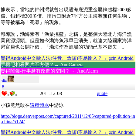
據表示，當地的錦州灣就曾出現過海底泥重金屬鋅超標2000多
倍、鉛超標300多倍、排污口附近7平方公里海灘無任何生物，
等等被稱為「死灘」的現象。
報導說，渤海素有「漁業搖籃」之稱，是整個大陸北方海洋漁
業資源源頭。但是如今渤海魚汛早已消失，就連大陸國家海洋
局官員也公開評價，「渤海作為漁場的功能已基本喪失」。
覺得Android中文輸入法(注音、倉頡)不易輸入？→ gcin Android
手機照相看照片不方便？→ AndCamera
覺得鬧鐘/行事曆有改進的空間？→ AndAlarm
eliu
8
2011-12-08
quote
0
0
小孩竟然敢在
這種髒水
中游泳
http://blogs.denverpost.com/captured/2011/12/05/captured-pollution-in
-china/5124/
覺得Android中文輸入法(注音、倉頡)不易輸入？→ gcin Android