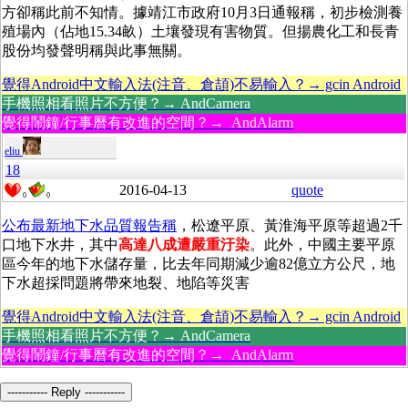
方卻稱此前不知情。據靖江市政府10月3日通報稱，初步檢測養
殖場內（佔地15.34畝）土壤發現有害物質。但揚農化工和長青
股份均發聲明稱與此事無關。
覺得Android中文輸入法(注音、倉頡)不易輸入？→ gcin Android
手機照相看照片不方便？→ AndCamera
覺得鬧鐘/行事曆有改進的空間？→ AndAlarm
eliu
18
2016-04-13
quote
0
0
公布最新地下水品質報告稱
，松遼平原、黃淮海平原等超過2千
口地下水井，其中
高達八成遭嚴重汙染
。此外，中國主要平原
區今年的地下水儲存量，比去年同期減少逾82億立方公尺，地
下水超採問題將帶來地裂、地陷等災害
覺得Android中文輸入法(注音、倉頡)不易輸入？→ gcin Android
手機照相看照片不方便？→ AndCamera
覺得鬧鐘/行事曆有改進的空間？→ AndAlarm
----------- Reply -----------