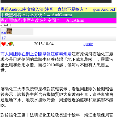
覺得Android中文輸入法(注音、倉頡)不易輸入？→ gcin Android
手機照相看照片不方便？→ AndCamera
覺得鬧鐘/行事曆有改進的空間？→ AndAlarm
edited: 1
eliu
17
2015-10-04
quote
0
0
商人周建剛在網上公開舉報江蘇泰州靖
江市原侯河石油化工廠
現今是已經倒閉的華順生豬養殖場「地下藏毒萬噸」，嚴重污
染土壤和飲用水源。而從2010年起，侯河村不斷有人患癌去
世。
…
瀋陽化工大學教授李慶祿對該報表示，看過周建剛的檢測報告
後表示，該報告中所含有機物質絕大多數都有毒，這些毒物會
通過地下水、地表水擴散污染，周邊較近的莊稼和蔬菜都不能
吃。
對於該化工廠非法填埋化工垃圾長達十餘年，靖江市環保局官