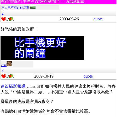
覺得鬧鐘/行事曆有改進的空間？→ AndAlarm
本人已不在此站活動
2
2009-09-26
quote
0
0
好恐佈的恐佈政府！
eliu
3
2009-10-19
quote
0
0
這篇攝影報導
china 政府如何犧牲人民的健康來換得財富。許多
人說「中國是世界工廠」，不知道中國人是否應該引以為傲？
賺最多的應該是官員&廠商？
有點擔心台灣附近海域的魚會不會含毒量比較高。