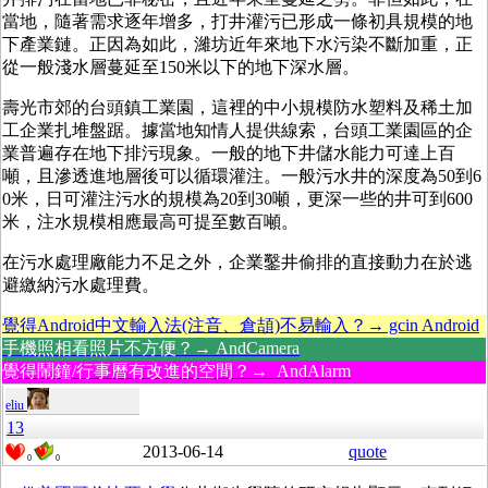
當地，隨著需求逐年增多，打井灌污已形成一條初具規模的地
下產業鏈。正因為如此，濰坊近年來地下水污染不斷加重，正
從一般淺水層蔓延至150米以下的地下深水層。
壽光市郊的台頭鎮工業園，這裡的中小規模防水塑料及稀土加
工企業扎堆盤踞。據當地知情人提供線索，台頭工業園區的企
業普遍存在地下排污現象。一般的地下井儲水能力可達上百
噸，且滲透進地層後可以循環灌注。一般污水井的深度為50到6
0米，日可灌注污水的規模為20到30噸，更深一些的井可到600
米，注水規模相應最高可提至數百噸。
在污水處理廠能力不足之外，企業鑿井偷排的直接動力在於逃
避繳納污水處理費。
覺得Android中文輸入法(注音、倉頡)不易輸入？→ gcin Android
手機照相看照片不方便？→ AndCamera
覺得鬧鐘/行事曆有改進的空間？→ AndAlarm
eliu
13
2013-06-14
quote
0
0