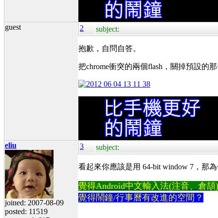
guest
2
subject:
抱歉，自問自答。
把chrome衝突的兩個flash，關掉預設
eliu
3
subject:
看起來你應該是用 64-bit window 7，那為何不
覺得Android中文輸入法(注音、倉頡)不易
覺得鬧鐘/行事曆有改進的空間？
joined: 2007-08-09
posted: 11519