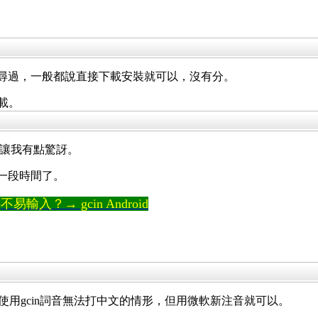
me 上網搜尋過，一般都說直接下載安裝就可以，沒有分。
下載。
ws，這讓我有點驚訝。
ayer 一段時間了。
輸入？→ gcin Android
網頁遊戲使用gcin詞音無法打中文的情形，但用微軟新注音就可以。