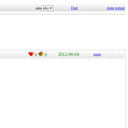
Find
login
register
adm
2012-06-04
0
0
quote