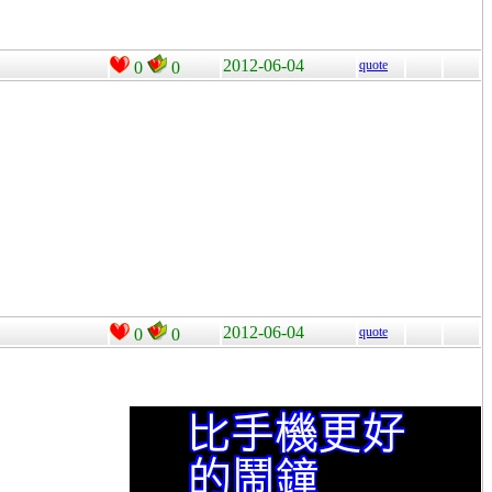
2012-06-04
quote
0
0
2012-06-04
quote
0
0