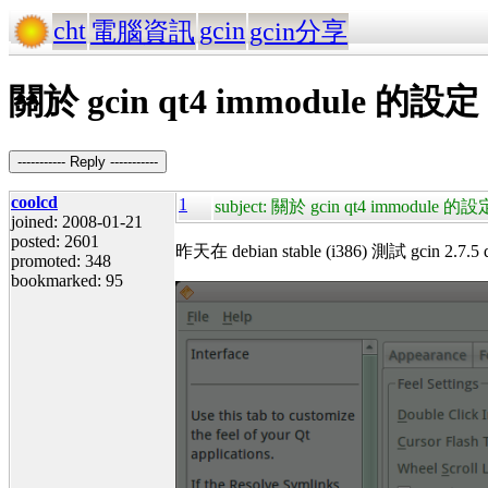
cht
gcin
電腦資訊
gcin分享
關於 gcin qt4 immodule 的設定
----------- Reply -----------
coolcd
1
subject: 關於 gcin qt4 immodule 的設
joined: 2008-01-21
posted: 2601
昨天在 debian stable (i386) 測試 gcin
promoted: 348
bookmarked: 95