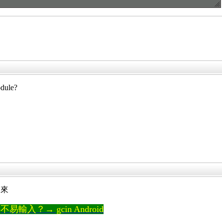
ule?
 進來
輸入？→ gcin Android