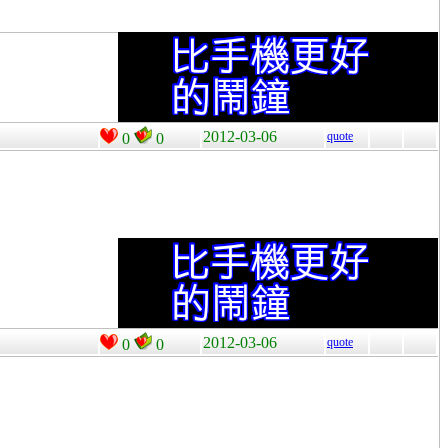
2012-03-06
quote
0
0
2012-03-06
quote
0
0