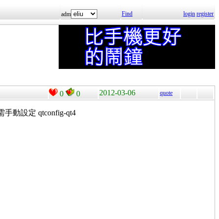
Find
login
register
adm
2012-03-06
0
0
quote
需手動設定 qtconfig-qt4