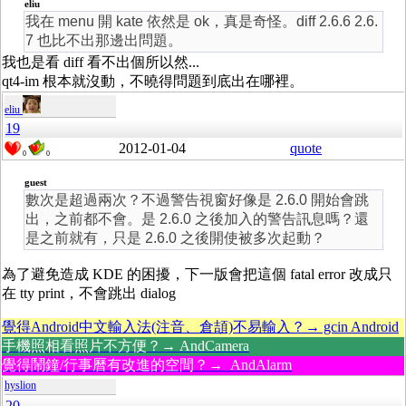
eliu
我在 menu 開 kate 依然是 ok，真是奇怪。diff 2.6.6 2.6.
7 也比不出那邊出問題。
我也是看 diff 看不出個所以然...
qt4-im 根本就沒動，不曉得問題到底出在哪裡。
eliu
19
2012-01-04
quote
0
0
guest
數次是超過兩次？不過警告視窗好像是 2.6.0 開始會跳
出，之前都不會。是 2.6.0 之後加入的警告訊息嗎？還
是之前就有，只是 2.6.0 之後開使被多次起動？
為了避免造成 KDE 的困擾，下一版會把這個 fatal error 改成只
在 tty print，不會跳出 dialog
覺得Android中文輸入法(注音、倉頡)不易輸入？→ gcin Android
手機照相看照片不方便？→ AndCamera
覺得鬧鐘/行事曆有改進的空間？→ AndAlarm
hyslion
20