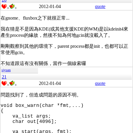
2012-01-04
quote
0
0
在gnome、fluxbox之下就很正常...
我在猜是不是因為KDE(或其他支援KDE的WM)是以kdeinit4來
產生process的緣故，然後不知為何地gcin就沒載入了。
剛剛觀察到其他的環境下，parent process都是init，也都可以正
常使用gcin。
不知道跟這有沒有關係，當作一個線索囉
siyuan
21
2012-01-04
quote
0
0
問題找到了，但造成問題的原因不明。
void box_warn(char *fmt,...)
{
va_list args;
char out[4096];
va_start(args, fmt);