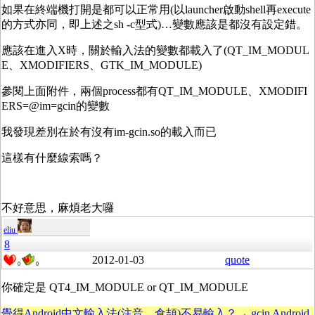
如果在終端機打開是都可以正常用(以launcher啟動shell再execute
的方式亦同，即上述之sh -c型式)…變數應該是都沒有設定錯。
應該在進入X時，關於輸入法的變數都載入了(QT_IM_MODUL
E、XMODIFIERS、GTK_IM_MODULE)
參閱上面附件，兩個process都有QT_IM_MODULE、XMODIFI
ERS=@im=gcin的變數
我發現差別在於有沒有im-gcin.so的載入而已
這樣有什麼線索嗎？
不好意思，麻煩老大囉
eliu
8
2012-01-03
quote
0
0
你確定是 QT4_IM_MODULE or QT_IM_MODULE
覺得Android中文輸入法(注音、倉頡)不易輸入？→ gcin Android