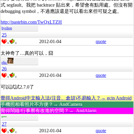
式 segfault。我把 backtrace 貼出來，希望會有點用處。但沒有開
debugging symbol，不過應該還是可以看出來些可疑之處。
http://pastebin.com/TwQxLTZH
hyslion
25
2012-01-04
quote
0
0
太神奇了…真的可以，囧
eliu
26
2012-01-04
quote
0
0
可以試試2.7.0了
覺得Android中文輸入法(注音、倉頡)不易輸入？→ gcin Android
手機照相看照片不方便？→ AndCamera
覺得鬧鐘/行事曆有改進的空間？→ AndAlarm
guest
27
2012-01-04
quote
0
0