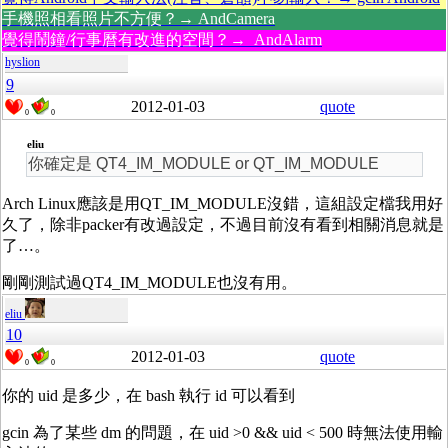
手機照相看照片不方便？→ AndCamera
覺得鬧鐘/行事曆有改進的空間？→ AndAlarm
hyslion
9
2012-01-03
quote
0
0
eliu
你確定是 QT4_IM_MODULE or QT_IM_MODULE
Arch Linux應該是用QT_IM_MODULE沒錯，這組設定檔我用好
久了，除非packer有改過設定，不過目前沒有看到相關消息就是
了…。
剛剛測試過QT4_IM_MODULE也沒有用。
eliu
10
2012-01-03
quote
0
0
你的 uid 是多少，在 bash 執行 id 可以看到
gcin 為了某些 dm 的問題，在 uid >0 && uid < 500 時無法使用輸