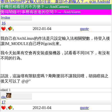
覺得Android中文輸入法(注音、倉頡)不易輸入？→ gcin Android
手機照相看照片不方便？→ AndCamera
覺得鬧鐘/行事曆有改進的空間？→ AndAlarm
hyslion
16
2012-01-04
quote
0
0
我自己在ArchLinux的作法是只設定輸入法相關變數，待登入後
讓IM_MODULE自己呼叫gcin出來。
我今天如果有空會再安裝虛擬機器，試看看不同DE下，有沒有
不同的行為。
話說，這論壇有限額度嗎？剛剛要回不讓我回哩，胡搞瞎搞之
後又可以了 @@"
edited: 1
eliu
17
2012-01-04
quote
0
0