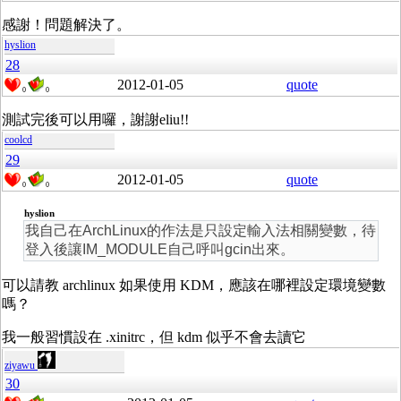
感謝！問題解決了。
hyslion
28
2012-01-05
quote
0
0
測試完後可以用囉，謝謝eliu!!
coolcd
29
2012-01-05
quote
0
0
hyslion
我自己在ArchLinux的作法是只設定輸入法相關變數，待
登入後讓IM_MODULE自己呼叫gcin出來。
可以請教 archlinux 如果使用 KDM，應該在哪裡設定環境變數
嗎？
我一般習慣設在 .xinitrc，但 kdm 似乎不會去讀它
ziyawu
30