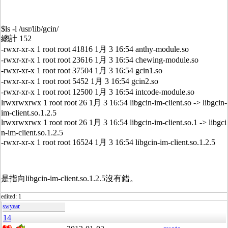
$ls -l /usr/lib/gcin/
總計 152
-rwxr-xr-x 1 root root 41816 1月 3 16:54 anthy-module.so
-rwxr-xr-x 1 root root 23616 1月 3 16:54 chewing-module.so
-rwxr-xr-x 1 root root 37504 1月 3 16:54 gcin1.so
-rwxr-xr-x 1 root root 5452 1月 3 16:54 gcin2.so
-rwxr-xr-x 1 root root 12500 1月 3 16:54 intcode-module.so
lrwxrwxrwx 1 root root 26 1月 3 16:54 libgcin-im-client.so -> libgcin-
im-client.so.1.2.5
lrwxrwxrwx 1 root root 26 1月 3 16:54 libgcin-im-client.so.1 -> libgci
n-im-client.so.1.2.5
-rwxr-xr-x 1 root root 16524 1月 3 16:54 libgcin-im-client.so.1.2.5
是指向libgcin-im-client.so.1.2.5沒有錯。
edited: 1
swyear
14