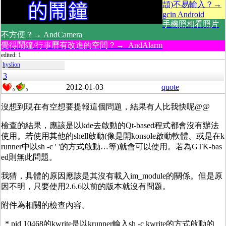
頡)不易輸入？→
gcin Android
手機照相看照片
不方便？→ AndCamera
覺得鬧鐘/行事曆有改進的空間？→ AndAlarm
edited: 1
hyslion
3
2012-01-03
quote
0
0
沒想到現在有空想要提報這個問題，結果有人比我快呢@@
檢查的結果，應該是以kde去啟動的Qt-based程式都會沒有辦法
使用。若使用其他的shell啟動(像是開konsole啟動軟體、或是在k
runner中以sh -c ' '的方式啟動…等)就會可以使用。若為GTK-bas
ed則無此問題。
我猜，具體的原因應該是其沒有載入im_module的關係。但是原
因不明，只要使用2.6.6以前的版本就沒有問題。
附件為相關的檢查內容。
* pid 10468的kwrite是以krunner輸入sh -c kwrite的方式啟動的