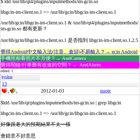
$ ldd /usr/lib/qt4/plugins/inputmethods/im-gcin.so
libgcin-im-client.so.1 => /usr/lib/gcin/libgcin-im-client.so.1
/usr/lib/gcin/libgcin-im-client.so.1 & /usr/lib/qt4/plugins/inputmethods/
im-gcin.so 都有更新？
/usr/lib/gcin/libgcin-im-client.so.1 是否指到 libgcin-im-client.so.1.2.5
覺得Android中文輸入法(注音、倉頡)不易輸入？→ gcin Android
手機照相看照片不方便？→ AndCamera
覺得鬧鐘/行事曆有改進的空間？→ AndAlarm
edited: 1
hyslion
13
2012-01-03
quote
0
0
$ldd /usr/lib/qt/plugins/inputmethods/im-gcin.so | grep libgcin
libgcin-im-client.so.1 => /usr/lib/gcin/libgcin-im-client.so.1
好像跟老大的預期結果不太一樣
會錯意不好意思