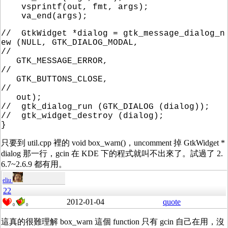
vsprintf(out, fmt, args);
va_end(args);
// GtkWidget *dialog = gtk_message_dialog_n
ew (NULL, GTK_DIALOG_MODAL,
//
GTK_MESSAGE_ERROR,
//
GTK_BUTTONS_CLOSE,
//
out);
// gtk_dialog_run (GTK_DIALOG (dialog));
// gtk_widget_destroy (dialog);
}
只要到 util.cpp 裡的 void box_warn()，uncomment 掉 GtkWidget *
dialog 那一行，gcin 在 KDE 下的程式就叫不出來了。試過了 2.
6.7~2.6.9 都有用。
eliu
22
2012-01-04
quote
0
0
這真的很難理解 box_warn 這個 function 只有 gcin 自己在用，沒