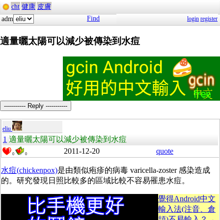
cht
健康
皮膚
Find
adm
login
register
適量曬太陽可以減少被傳染到水痘
----------- Reply -----------
eliu
1
適量曬太陽可以減少被傳染到水痘
2011-12-20
quote
0
0
水痘(
chickenpox)
是由類似疱疹的病毒 varicella-zoster 感染造成
的。研究發現日照比較多的區域比較不容易罹患水痘。
覺得Android中文
輸入法(注音、倉
頡)不易輸入？→