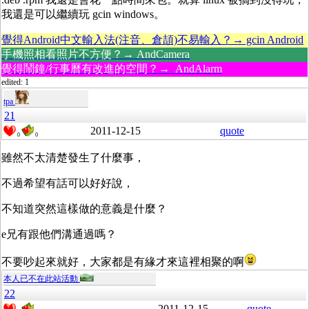
我還是可以繼續玩 gcin windows。
覺得Android中文輸入法(注音、倉頡)不易輸入？→ gcin Android
手機照相看照片不方便？→ AndCamera
覺得鬧鐘/行事曆有改進的空間？→ AndAlarm
edited: 1
tpa
21
2011-12-15
quote
0
0
雖然不太清楚發生了什麼事，
不過希望有話可以好好說，
不知道突然這樣做的意義是什麼？
e兄有跟他們溝通過嗎？
不要吵起來就好，大家都是有緣才來這裡相聚的啊
本人已不在此站活動
22
2011-12-15
quote