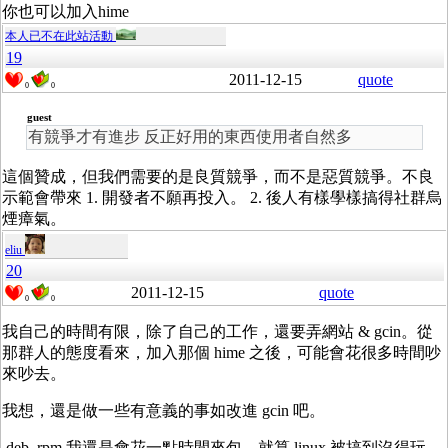
你也可以加入hime
本人已不在此站活動
19
2011-12-15
quote
0
0
guest
有競爭才有進步 反正好用的東西使用者自然多
這個贊成，但我們需要的是良質競爭，而不是惡質競爭。不良
示範會帶來 1. 開發者不願再投入。 2. 後人有樣學樣搞得社群烏
煙瘴氣。
eliu
20
2011-12-15
quote
0
0
我自己的時間有限，除了自己的工作，還要弄網站 & gcin。從
那群人的態度看來，加入那個 hime 之後，可能會花很多時間吵
來吵去。
我想，還是做一些有意義的事如改進 gcin 吧。
.deb .rpm 我還是會花一點時間來包。就算 linux 被搞到沒得玩，