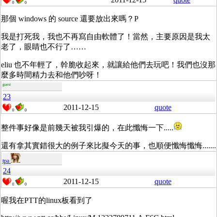
0
0
那個 windows 的 source 還要放出來嗎？P
我是打死我，我也不再寫自由軟體了！當然，主要原因是我太
老了，眼睛也不行了……
eliu 也不年輕了，幹脆收起來，就讓給他們去玩吧！我們也沒那
麼多時間精力去和他們吵呀！
guest
23
2011-12-15
quote
0
0
整件事好像是前幾天被我引爆的，在此懺悔一下.....
還有拿其實錯很大的例子來比擬今天的事，也順便懺悔懺悔.......
tpa
24
2011-12-15
quote
0
0
喔我在PTT的linux板看到了