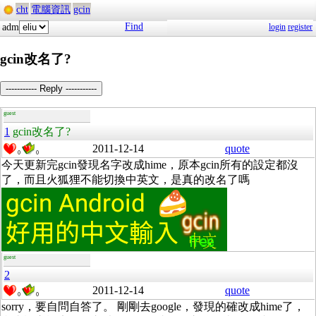
cht
電腦資訊
gcin
Find
adm
login
register
gcin改名了?
----------- Reply -----------
guest
1
gcin改名了?
2011-12-14
quote
0
0
今天更新完gcin發現名字改成hime，原本gcin所有的設定都沒
了，而且火狐狸不能切換中英文，是真的改名了嗎
guest
2
2011-12-14
quote
0
0
sorry，要自問自答了。 剛剛去google，發現的確改成hime了，