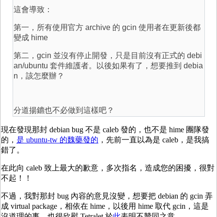
這會導致：
第一，所有使用官方 archive 的 gcin 使用者在更新後都
變成 hime
第二，gcin 並沒有停止開發，只是目前沒有正式的 debi
an/ubuntu 套件維護者。以後如果有了，想要推到 debia
n，該怎麼辦？
分道揚鑣也不必做到這樣吧？
現在發現那封 debian bug 不是 caleb 發的，也不是 hime 團隊發
的，
是 ubuntu-tw 的魏藥發的
，先前一直以為是 caleb，是我搞
錯了。
在此向 caleb 致上最大的歉意，多次指名，造成您的困擾，很對
不起！！
不過，我對那封 bug 內容的意見沒變，想要把 debian 的 gcin 弄
成 virtual package，相依在 hime，以後用 hime 取代 gcin，這是
沒道理的事，也很欣慰 Tetralet 於
此
表明不贊同之意。