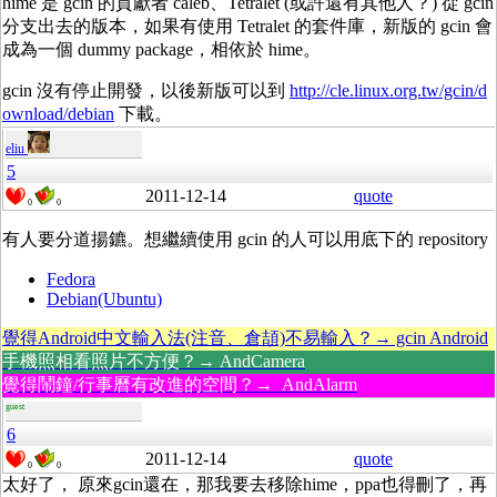
hime 是 gcin 的貢獻者 caleb、Tetralet (或許還有其他人？) 從 gcin
分支出去的版本，如果有使用 Tetralet 的套件庫，新版的 gcin 會
成為一個 dummy package，相依於 hime。
gcin 沒有停止開發，以後新版可以到
http://cle.linux.org.tw/gcin/d
ownload/debian
下載。
eliu
5
2011-12-14
quote
0
0
有人要分道揚鑣。想繼續使用 gcin 的人可以用底下的 repository
Fedora
Debian(Ubuntu)
覺得Android中文輸入法(注音、倉頡)不易輸入？→ gcin Android
手機照相看照片不方便？→ AndCamera
覺得鬧鐘/行事曆有改進的空間？→ AndAlarm
guest
6
2011-12-14
quote
0
0
太好了， 原來gcin還在，那我要去移除hime，ppa也得刪了，再