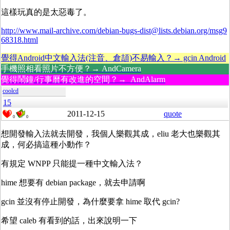
這樣玩真的是太惡毒了。
http://www.mail-archive.com/debian-bugs-dist@lists.debian.org/msg9
68318.html
覺得Android中文輸入法(注音、倉頡)不易輸入？→ gcin Android
手機照相看照片不方便？→ AndCamera
覺得鬧鐘/行事曆有改進的空間？→ AndAlarm
coolcd
15
2011-12-15
quote
0
0
想開發輸入法就去開發，我個人樂觀其成，eliu 老大也樂觀其
成，何必搞這種小動作？
有規定 WNPP 只能提一種中文輸入法？
hime 想要有 debian package，就去申請啊
gcin 並沒有停止開發，為什麼要拿 hime 取代 gcin?
希望 caleb 有看到的話，出來說明一下