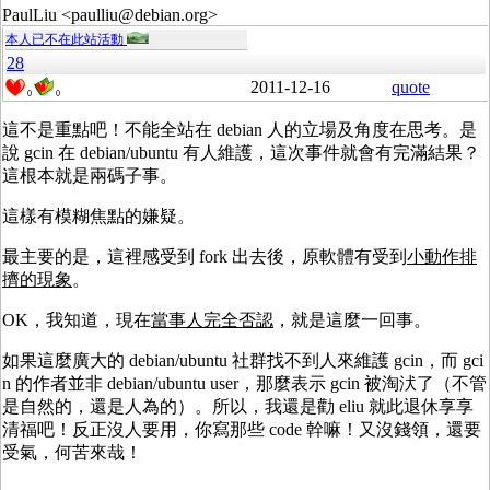
PaulLiu <paulliu@debian.org>
本人已不在此站活動
28
2011-12-16
quote
0
0
這不是重點吧！不能全站在 debian 人的立場及角度在思考。是
說 gcin 在 debian/ubuntu 有人維護，這次事件就會有完滿結果？
這根本就是兩碼子事。
這樣有模糊焦點的嫌疑。
最主要的是，這裡感受到 fork 出去後，原軟體有受到
小動作排
擠的現象
。
OK，我知道，現在
當事人完全否認
，就是這麼一回事。
如果這麼廣大的 debian/ubuntu 社群找不到人來維護 gcin，而 gci
n 的作者並非 debian/ubuntu user，那麼表示 gcin 被淘汱了（不管
是自然的，還是人為的）。所以，我還是勸 eliu 就此退休享享
清福吧！反正沒人要用，你寫那些 code 幹嘛！又沒錢領，還要
受氣，何苦來哉！