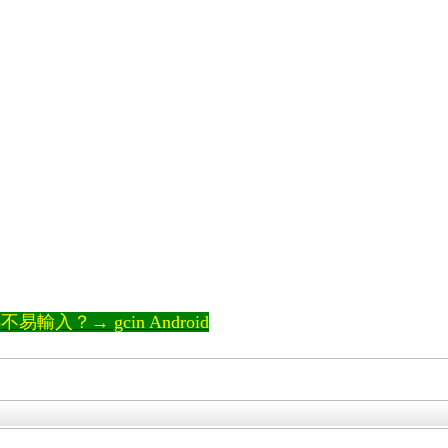
輸入？→ gcin Android