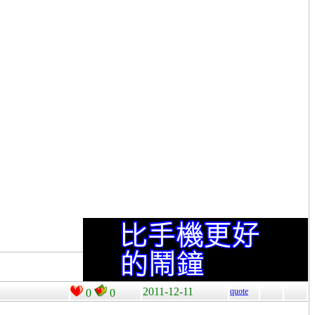
2011-12-11
quote
0
0