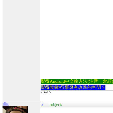
覺得Android中文輸入法(注音、倉頡)不易
覺得鬧鐘/行事曆有改進的空間？
edited: 5
eliu
2
subject: