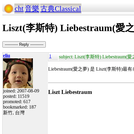
cht
音樂
古典Classical
Liszt(李斯特) Liebestraum(愛
----------- Reply -----------
eliu
1
subject: Liszt(李斯特) Liebestraum(
Liebestraum(愛之夢) 是
Liszt(李斯特)
最有
joined: 2007-08-09
Liszt Liebestraum
posted: 11519
promoted: 617
bookmarked: 187
新竹, 台灣