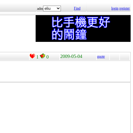
Find
login
register
adm
2009-05-04
1
0
quote